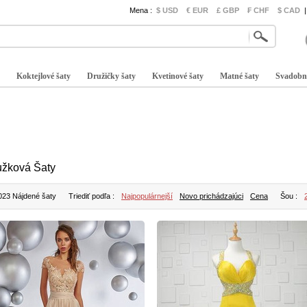
Mena :
$ USD
€ EUR
£ GBP
₣ CHF
$ CAD
|
Koktejlové šaty
Družičky šaty
Kvetinové šaty
Matné šaty
Svadobn
užková Šaty
023 Nájdené šaty
Triediť podľa :
Najpopulárnejší
Novo prichádzajúci
Cena
Šou :