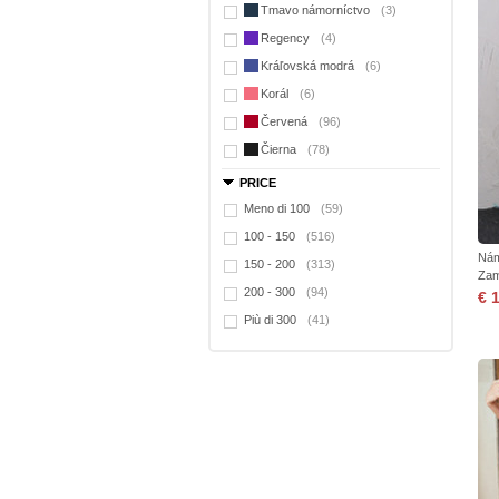
Tmavo námorníctvo
(3)
Regency
(4)
Kráľovská modrá
(6)
Korál
(6)
Červená
(96)
Čierna
(78)
PRICE
Meno di 100
(59)
100 - 150
(516)
Nám
150 - 200
(313)
Zam
200 - 300
(94)
€ 
Più di 300
(41)