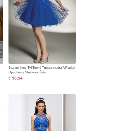
Bez rukávov Tyl Tenké Tmavo modrá A Riadok
Opuchnuté Stužková Šaty
€ 96,54