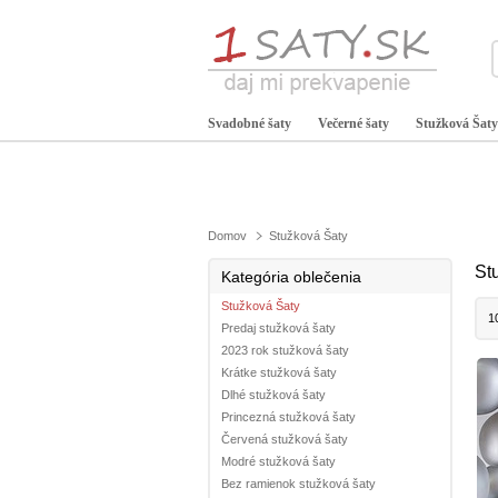
Svadobné šaty
Večerné šaty
Stužková Šaty
Domov
Stužková Šaty
St
Kategória oblečenia
Stužková Šaty
1
Predaj stužková šaty
2023 rok stužková šaty
Krátke stužková šaty
Dlhé stužková šaty
Princezná stužková šaty
Červená stužková šaty
Modré stužková šaty
Bez ramienok stužková šaty