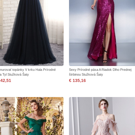
nurovať topánky V krku Hala Prírodné
Sexy Prírodné pása A Riadok Dlho Prednej
a Tyl Stužková Šaty
štrbinou Stužková Šaty
142,51
€ 135,16