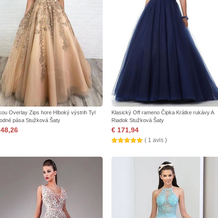
kou Overlay Zips hore Hlboký výstrih Tyl
Klasický Off rameno Čipka Krátke rukávy A
rodné pása Stužková Šaty
Riadok Stužková Šaty
248,26
€ 171,94
( 1 avis )