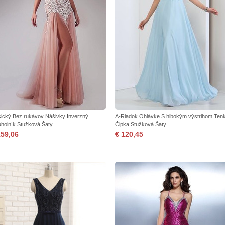
sický Bez rukávov Nášivky Inverzný
A-Riadok Ohlávke S hlbokým výstrihom Ten
juholník Stužková Šaty
Čipka Stužková Šaty
159,06
€ 120,45