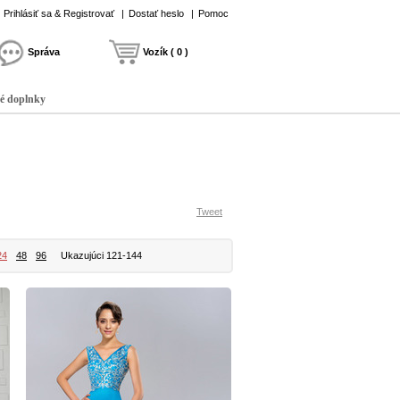
Prihlásiť sa & Registrovať
|
Dostať heslo
|
Pomoc
Správa
Vozík ( 0 )
é doplnky
Tweet
24
48
96
Ukazujúci 121-144