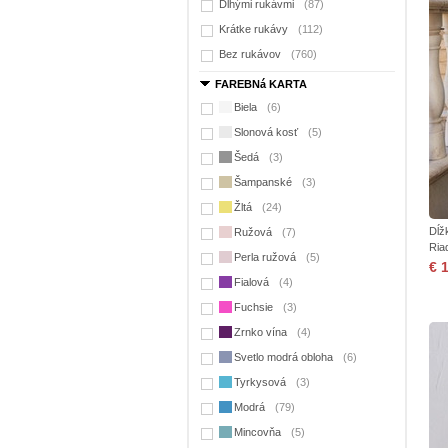
Dlhými rukávmi
(87)
Krátke rukávy
(112)
Bez rukávov
(760)
FAREBNá KARTA
Biela
(6)
Slonová kosť
(5)
Šedá
(3)
Šampanské
(3)
Žltá
(24)
Dĺž
Ružová
(7)
Ria
Perla ružová
(5)
€ 
Fialová
(4)
Fuchsie
(3)
Zrnko vína
(4)
Svetlo modrá obloha
(6)
Tyrkysová
(3)
Modrá
(79)
Mincovňa
(5)