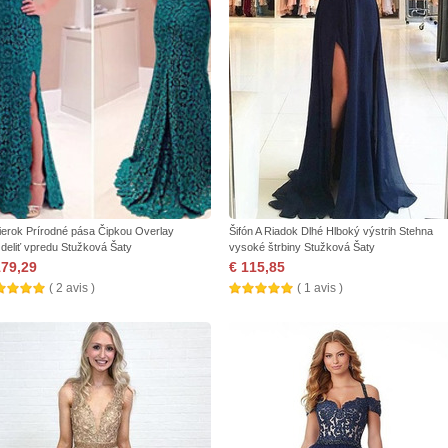
ierok Prírodné pása Čipkou Overlay
Šifón A Riadok Dlhé Hlboký výstrih Stehna
deliť vpredu Stužková Šaty
vysoké štrbiny Stužková Šaty
179,29
€ 115,85
( 2 avis )
( 1 avis )