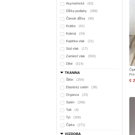
Asymetrické
(63)
Dĺžka podlahy
(368)
Členok dĺžka
(90)
Krátke
(61)
Kolená
(24)
Kaplnka vlak
(21)
Súd vlak
(17)
Zamiesť vlak
(550)
Dlhé
(514)
Čip
TKANINA
Prí
Šifón
(254)
€ 
Elastický satén
(38)
Organza
(23)
Satén
(266)
Taft
(4)
Tyl
(306)
Čipka
(271)
VýZDOBA