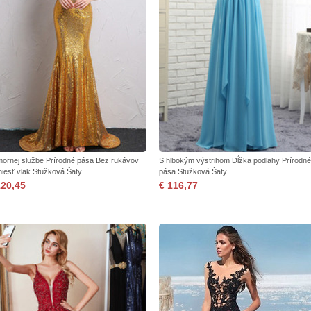
ornej službe Prírodné pása Bez rukávov
S hlbokým výstrihom Dĺžka podlahy Prírodné
iesť vlak Stužková Šaty
pása Stužková Šaty
120,45
€ 116,77