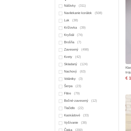
Nášivky
(311)
Navliekanie korálok
(508)
Luk
(38)
Krížovka
(39)
Kryštál
(74)
Brošňa
(7)
Zavesený
(498)
Kvety
(42)
Skladaný
(124)
Kla
Nachový
(63)
tro
€ 
Volániky
(3)
Šerpa
(23)
Flitre
(79)
Bočné-zavesený
(12)
Tlačidlo
(22)
Kaskádové
(33)
Vyšívanie
(38)
Čipka
(200)