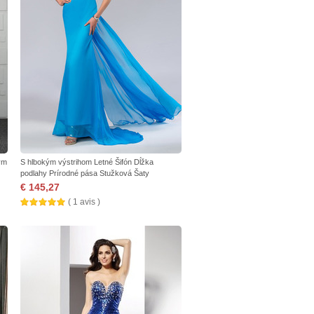
ým
S hlbokým výstrihom Letné Šifón Dĺžka
podlahy Prírodné pása Stužková Šaty
€ 145,27
( 1 avis )