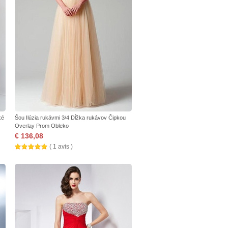
ké
Šou Ilúzia rukávmi 3/4 Dĺžka rukávov Čipkou
Overlay Prom Obleko
€ 136,08
( 1 avis )