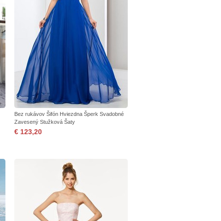
Bez rukávov Šifón Hviezdna Šperk Svadobné
Zavesený Stužková Šaty
€ 123,20