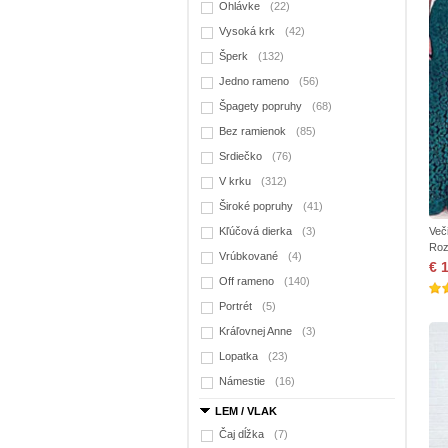
Ohlávke
(22)
Vysoká krk
(42)
Šperk
(132)
Jedno rameno
(56)
Špagety popruhy
(68)
Bez ramienok
(85)
Srdiečko
(76)
V krku
(312)
Široké popruhy
(41)
Kľúčová dierka
(3)
Več
Roz
Vrúbkované
(4)
€ 
Off rameno
(140)
Portrét
(5)
Kráľovnej Anne
(3)
Lopatka
(23)
Námestie
(16)
LEM / VLAK
Čaj dĺžka
(7)