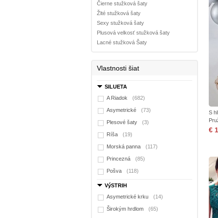
Čierne stužková šaty
Žlté stužková šaty
Sexy stužková šaty
Plusová velkosť stužková šaty
Lacné stužková Šaty
Vlastnosti šiat
SILUETA
A Riadok
(682)
Asymetrické
(73)
S h
Pru
Plesové šaty
(3)
€ 
Ríša
(19)
Morská panna
(117)
Princezná
(85)
Pošva
(118)
VýSTRIH
Asymetrické krku
(14)
Širokým hrdlom
(65)