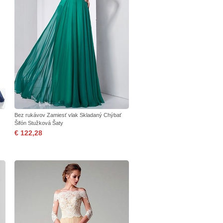
Bez rukávov Zamiesť vlak Skladaný Chýbať
Šifón Stužková Šaty
€ 122,28