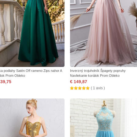
ka podlahy Satén Off rameno Zips nahor A
Inverzný trojuholník Špagety popruhy
dok Prom Obleko
Navliekanie korálok Prom Obleko
139,75
€ 149,87
( 1 avis )