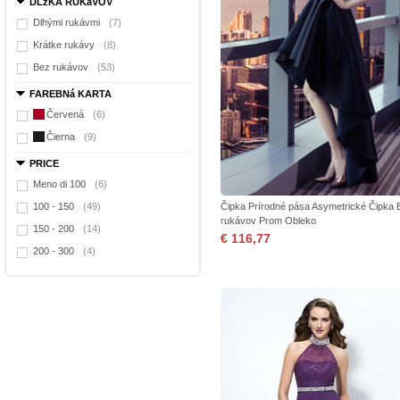
DLžKA RUKáVOV
Dlhými rukávmi
(7)
Krátke rukávy
(8)
Bez rukávov
(53)
FAREBNá KARTA
Červená
(6)
Čierna
(9)
PRICE
Meno di 100
(6)
100 - 150
(49)
Čipka Prírodné pása Asymetrické Čipka 
rukávov Prom Obleko
150 - 200
(14)
€ 116,77
200 - 300
(4)