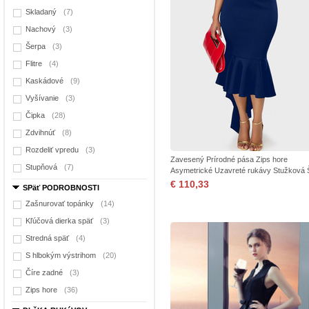
Skladaný
(7)
Nachový
(3)
Šerpa
(3)
Flitre
(4)
Kaskádové
(9)
Vyšívanie
(3)
Čipka
(28)
Zdvihnúť
(8)
Rozdeliť vpredu
(3)
Zavesený Prírodné pása Zips hore
Stupňová
(7)
Asymetrické Uzavreté rukávy Stužková 
€ 110,33
SPäť PODROBNOSTI
Zašnurovať topánky
(14)
Kľúčová dierka späť
(3)
Stredná späť
(4)
S hlbokým výstrihom
(20)
Číre zadné
(3)
Zips hore
(36)