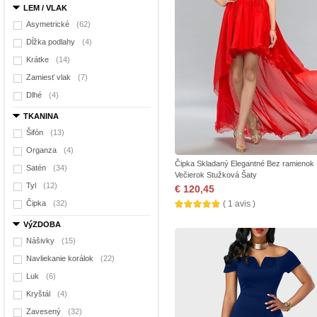
LEM / VLAK
Asymetrické
(62)
Dĺžka podlahy
(4)
Krátke
(14)
Zamiesť vlak
(7)
Dlhé
(4)
TKANINA
Šifón
(13)
Organza
(4)
Čipka Skladaný Elegantné Bez ramienok
Satén
(34)
Večierok Stužková Šaty
Tyl
(12)
€ 120,45
Čipka
(32)
( 1 avis )
VýZDOBA
Nášivky
(15)
Navliekanie korálok
(22)
Luk
(6)
Kryštál
(4)
Zavesený
(32)