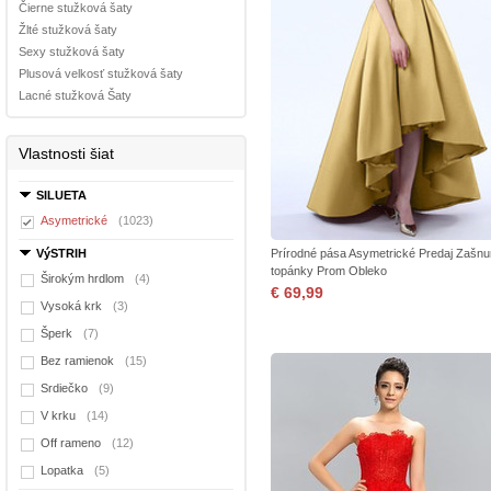
Čierne stužková šaty
Žlté stužková šaty
Sexy stužková šaty
Plusová velkosť stužková šaty
Lacné stužková Šaty
Vlastnosti šiat
SILUETA
Asymetrické
(1023)
VýSTRIH
Prírodné pása Asymetrické Predaj Zašnu
topánky Prom Obleko
Širokým hrdlom
(4)
€ 69,99
Vysoká krk
(3)
Šperk
(7)
Bez ramienok
(15)
Srdiečko
(9)
V krku
(14)
Off rameno
(12)
Lopatka
(5)