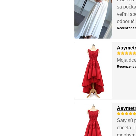
sa počka
veľmi sp
odporučil
Recenzent 
Asymetr
Moja dcé
Recenzent 
Asymetr
Šaty sú 
chcela. T
mnohými 