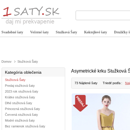
Svadobné šaty
Večerné šaty
Stužková Šaty
Koktejlové šaty
Družičky š
Domov
Stužková Šaty
Asymetrické krku Stužková 
Kategória oblečenia
Stužková Šaty
73 Nájdené šaty
Triediť podľa :
Naj
Predaj stužková šaty
2023 rok stužková šaty
Krátke stužková šaty
Dlhé stužková šaty
Princezná stužková šaty
Červená stužková šaty
Modré stužková šaty
Bez ramienok stužková šaty