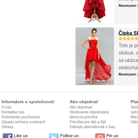
Recenzent 
Čipka S
Toto je p
obával, 
sa ukáza
nedochád
Recenzent 
Informácie o spoločnosti
Ako objednať
Pla
O nás
Ako objednať
Spôs
Kontaktuj nás
Sledovanie objednávky
spô
Podmienky používania
Meracia príručka
Mies
Zásady ochrany osobných
Príručka pre štýl a štýl
odo
Odh
údajov
Ohlasy
Základy starostlivosti o šaty
Like us
Follow us
Pin us