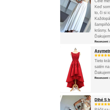
Celé mes
Keď som 
to, či si
Každopád
šampiňón
krásny. M
Ďakujem
Recenzent 
Asymetr
Tieto kr
satén na
Ďakujem
Recenzent 
Dlhé S 
Páčil sa 