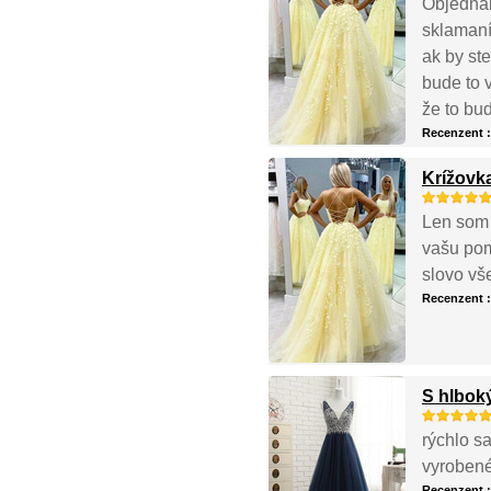
Objednal
sklamaní.
ak by ste
bude to 
že to bud
Recenzent 
Krížovk
Len som 
vašu pom
slovo vš
Recenzent 
S hlbok
rýchlo s
vyrobené
Recenzent 