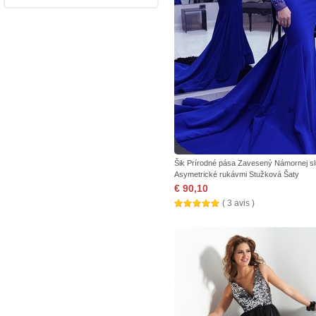
Šik Prírodné pása Zavesený Námornej s
Asymetrické rukávmi Stužková Šaty
€ 90,10
( 3 avis )