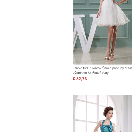
Krátke Bez rukávov Široké popruhy S h
výstrihom Stužková Šaty
€ 82,76