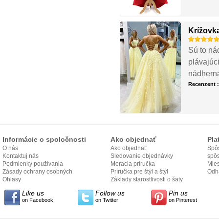
Krížovk
Sú to ná
plávajúci
nádherná
Recenzent 
Informácie o spoločnosti
Ako objednať
Pla
O nás
Ako objednať
Spôs
Kontaktuj nás
Sledovanie objednávky
spô
Podmienky používania
Meracia príručka
Mies
Zásady ochrany osobných
Príručka pre štýl a štýl
odo
Odh
údajov
Ohlasy
Základy starostlivosti o šaty
Like us
Follow us
Pin us
on Facebook
on Twitter
on Pinterest