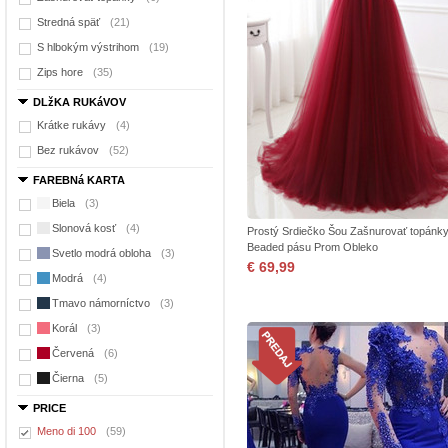
Stredná späť
(21)
S hlbokým výstrihom
(19)
Zips hore
(35)
DLžKA RUKáVOV
Krátke rukávy
(4)
Bez rukávov
(52)
FAREBNá KARTA
Biela
(3)
Slonová kosť
(4)
Prostý Srdiečko Šou Zašnurovať topánk
Beaded pásu Prom Obleko
Svetlo modrá obloha
(3)
€ 69,99
Modrá
(4)
Tmavo námorníctvo
(3)
Korál
(3)
Červená
(6)
Čierna
(5)
PRICE
Meno di 100
(59)