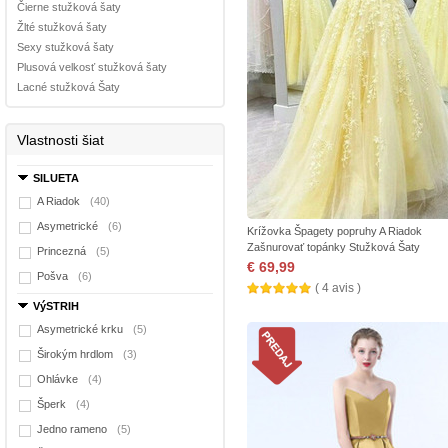
Čierne stužková šaty
Žlté stužková šaty
Sexy stužková šaty
Plusová velkosť stužková šaty
Lacné stužková Šaty
Vlastnosti šiat
SILUETA
A Riadok
(40)
Asymetrické
(6)
Krížovka Špagety popruhy A Riadok
Zašnurovať topánky Stužková Šaty
Princezná
(5)
€ 69,99
Pošva
(6)
( 4 avis )
VýSTRIH
Asymetrické krku
(5)
Širokým hrdlom
(3)
Ohlávke
(4)
Šperk
(4)
Jedno rameno
(5)