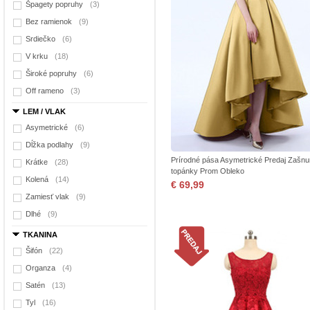
Špagety popruhy
(3)
Bez ramienok
(9)
Srdiečko
(6)
V krku
(18)
Široké popruhy
(6)
Off rameno
(3)
LEM / VLAK
Asymetrické
(6)
Dĺžka podlahy
(9)
Prírodné pása Asymetrické Predaj Zašnu
Krátke
(28)
topánky Prom Obleko
Kolená
(14)
€ 69,99
Zamiesť vlak
(9)
Dlhé
(9)
TKANINA
Šifón
(22)
Organza
(4)
Satén
(13)
Tyl
(16)