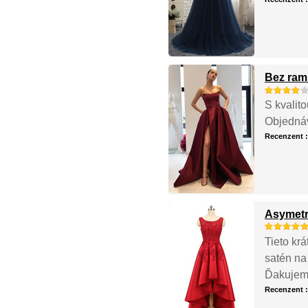
Bez ram
S kvalit
Objednáv
Recenzent 
Asymetr
Tieto kr
satén na
Ďakujem
Recenzent 