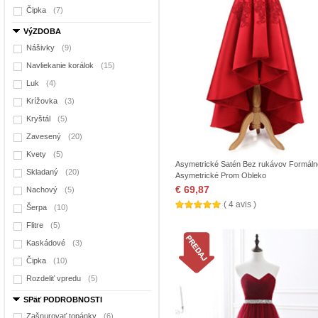
Čipka
(7)
VýZDOBA
Nášivky
(9)
Navliekanie korálok
(15)
Luk
(4)
Krížovka
(3)
Kryštál
(5)
Zavesený
(20)
Kvety
(5)
Asymetrické Satén Bez rukávov Formáln
Skladaný
(20)
Asymetrické Prom Obleko
€ 69,87
Nachový
(5)
( 4 avis )
Šerpa
(10)
Flitre
(5)
Kaskádové
(3)
Čipka
(10)
Rozdeliť vpredu
(5)
SPäť PODROBNOSTI
Zašnurovať topánky
(6)