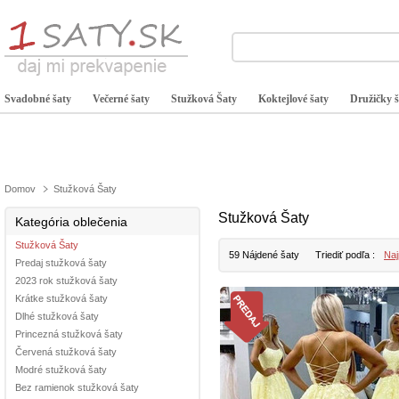
Svadobné šaty
Večerné šaty
Stužková Šaty
Koktejlové šaty
Družičky š
Domov
Stužková Šaty
Stužková Šaty
Kategória oblečenia
Stužková Šaty
59 Nájdené šaty
Triediť podľa :
Naj
Predaj stužková šaty
2023 rok stužková šaty
Krátke stužková šaty
Dlhé stužková šaty
Princezná stužková šaty
Červená stužková šaty
Modré stužková šaty
Bez ramienok stužková šaty