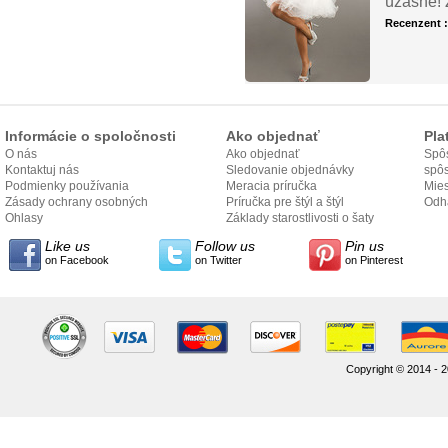
úžasné! 
Recenzent 
Informácie o spoločnosti
Ako objednať
Pla
O nás
Ako objednať
Spôs
Kontaktuj nás
Sledovanie objednávky
spô
Podmienky používania
Meracia príručka
Mies
Zásady ochrany osobných
Príručka pre štýl a štýl
odo
Odh
údajov
Ohlasy
Základy starostlivosti o šaty
Like us
Follow us
Pin us
on Facebook
on Twitter
on Pinterest
Copyright © 2014 - 