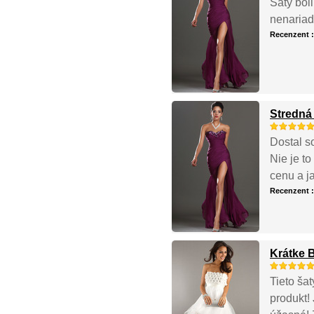
Šaty bol
nenariad
Recenzent 
Stredná
Dostal s
Nie je t
cenu a j
Recenzent 
Krátke B
Tieto ša
produkt!