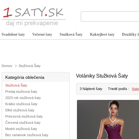
Svadobné šaty
Večerné šaty
Stužková Šaty
Koktejlové šaty
Družičky š
Domov
Stužková Šaty
Volániky Stužková Šaty
Kategória oblečenia
Stužková Šaty
3 Nájdené šaty
Triediť podľa :
Najp
Predaj stužková šaty
2023 rok stužková šaty
Krátke stužková šaty
Dlhé stužková šaty
Princezná stužková šaty
Červená stužková šaty
Modré stužková šaty
Bez ramienok stužková šaty