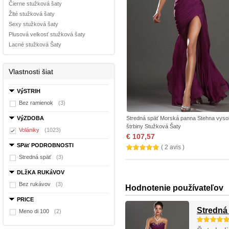
Čierne stužková šaty
Žlté stužková šaty
Sexy stužková šaty
Plusová velkosť stužková šaty
Lacné stužková Šaty
Vlastnosti šiat
VýSTRIH
Bez ramienok
(3)
VýZDOBA
Stredná späť Morská panna Stehna vys
štrbiny Stužková Šaty
Volániky
(1023)
€ 107,57
SPäť PODROBNOSTI
( 2 avis )
Stredná späť
(3)
DLžKA RUKáVOV
Bez rukávov
(3)
Hodnotenie používateľov
PRICE
Stredná
Meno di 100
(2)