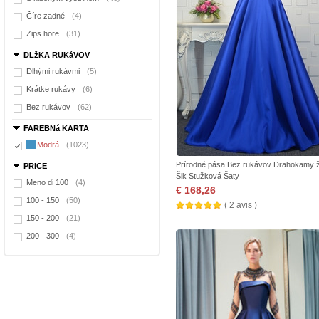
Číre zadné
(4)
Zips hore
(31)
DLžKA RUKáVOV
Dlhými rukávmi
(5)
Krátke rukávy
(6)
Bez rukávov
(62)
FAREBNá KARTA
Modrá
(1023)
Prírodné pása Bez rukávov Drahokamy ž
PRICE
Šik Stužková Šaty
Meno di 100
(4)
€ 168,26
100 - 150
(50)
( 2 avis )
150 - 200
(21)
200 - 300
(4)