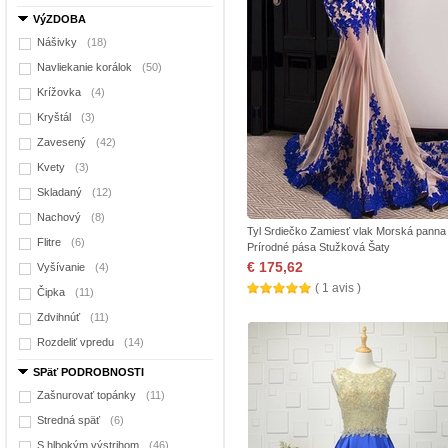
VýZDOBA
Nášivky
(18)
Navliekanie korálok
(50)
Krížovka
(4)
Kryštál
(3)
Zavesený
(42)
Kvety
(3)
Skladaný
(12)
Nachový
(8)
Tyl Srdiečko Zamiesť vlak Morská panna
Flitre
(6)
Prírodné pása Stužková Šaty
€ 175,62
Vyšívanie
(4)
( 1 avis )
Čipka
(11)
Zdvihnúť
(11)
Rozdeliť vpredu
(14)
SPäť PODROBNOSTI
Zašnurovať topánky
(11)
Stredná späť
(6)
S hlbokým výstrihom
(46)