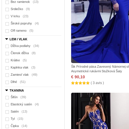
Bez ramienok
(13)
Srdiečko
(9)
V krku
(23)
Široké popruhy
(4)
Off rameno
(5)
LEM / VLAK
Dĺžka podlahy
(34)
Členok dĺžka
(8)
Krátke
(5)
Šik Prírodné pása Zavesený Námornej s
Kaplnka vlak
(3)
Asymetrické rukávmi Stužková Šaty
Zamiesť vlak
(49)
€ 90,10
Dlhé
(51)
( 3 avis )
TKANINA
Šifón
(39)
Elastický satén
(4)
Satén
(13)
Tyl
(15)
Čipka
(14)