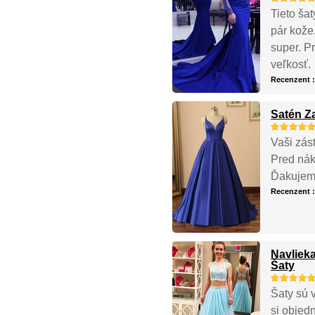
Tieto ša
pár kože
super. P
veľkosť.
Recenzent 
Satén Z
Vaši zást
Pred nák
Ďakujem 
Recenzent 
Navliek
Šaty
Šaty sú 
si objed