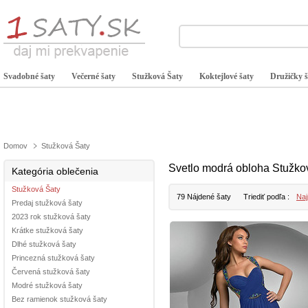
Svadobné šaty
Večerné šaty
Stužková Šaty
Koktejlové šaty
Družičky š
Domov
Stužková Šaty
Svetlo modrá obloha Stužko
Kategória oblečenia
Stužková Šaty
79 Nájdené šaty
Triediť podľa :
Naj
Predaj stužková šaty
2023 rok stužková šaty
Krátke stužková šaty
Dlhé stužková šaty
Princezná stužková šaty
Červená stužková šaty
Modré stužková šaty
Bez ramienok stužková šaty