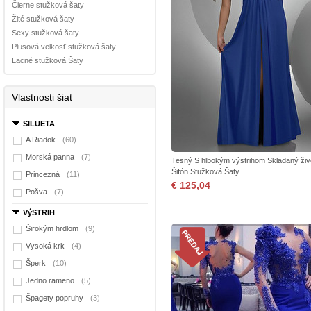
Čierne stužková šaty
Žlté stužková šaty
Sexy stužková šaty
Plusová velkosť stužková šaty
Lacné stužková Šaty
Vlastnosti šiat
SILUETA
A Riadok
(60)
Morská panna
(7)
Tesný S hlbokým výstrihom Skladaný živ
Šifón Stužková Šaty
Princezná
(11)
€ 125,04
Pošva
(7)
VýSTRIH
Širokým hrdlom
(9)
Vysoká krk
(4)
Šperk
(10)
Jedno rameno
(5)
Špagety popruhy
(3)