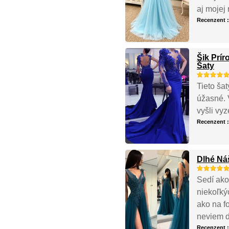
aj mojej 
Recenzent 
Šik Prí
Šaty
Tieto ša
úžasné. 
vyšli vyz
Recenzent 
Dlhé Náš
Sedí ako
niekoľký
ako na fo
neviem d
Recenzent 