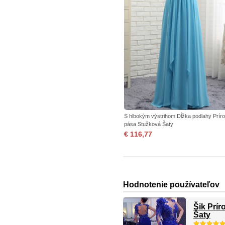
S hlbokým výstrihom Dĺžka podlahy Prír
pása Stužková Šaty
€ 116,77
Hodnotenie používateľov
Šik Prí
Šaty