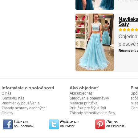
Navliek
Šaty
Objednan
plesové 
Recenzent 
Informácie o spoločnosti
Ako objednať
Pla
O nás
Ako objednať
Spôs
Kontaktuj nás
Sledovanie objednávky
spô
Podmienky používania
Meracia príručka
Mies
Zásady ochrany osobných
Príručka pre štýl a štýl
odo
Odh
údajov
Ohlasy
Základy starostlivosti o šaty
Like us
Follow us
Pin us
on Facebook
on Twitter
on Pinterest