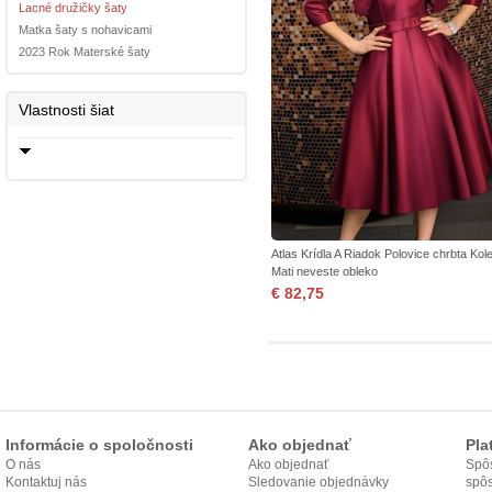
Lacné družičky šaty
Matka šaty s nohavicami
2023 Rok Materské šaty
Vlastnosti šiat
Atlas Krídla A Riadok Polovice chrbta Kol
Mati neveste obleko
€ 82,75
Informácie o spoločnosti
Ako objednať
Pla
O nás
Ako objednať
Spôs
Kontaktuj nás
Sledovanie objednávky
spô