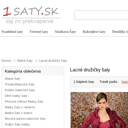
Svadobné šaty
Večerné šaty
Stužková Šaty
Koktejlové šaty
Družičky š
Domov
Matné šaty
Lacné družičky šaty
Lacné družičky šaty
Kategória oblečenia
Matné šaty
1 Nájdené šaty
Triediť podľa :
Najp
Predaj Materské šaty
Krátke materské šaty
Dlhé matky šaty
Plusová velkosť Matky šaty
Matky šaty s rukávmi
Matka šaty s bolero
Morská panna materské šaty
Krajky šaty matky