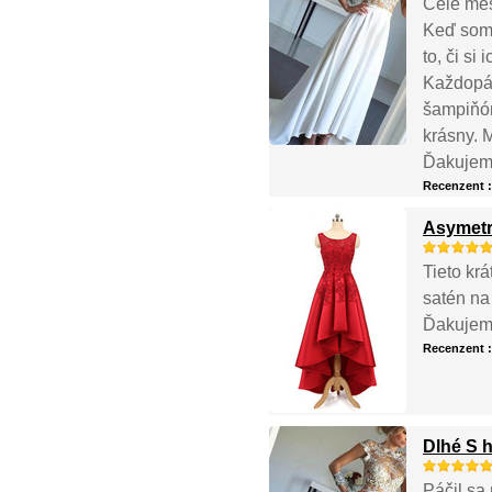
Celé mes
Keď som 
to, či si
Každopád
šampiňón
krásny. M
Ďakujem
Recenzent 
Asymetr
Tieto kr
satén na
Ďakujem
Recenzent 
Dlhé S 
Páčil sa 