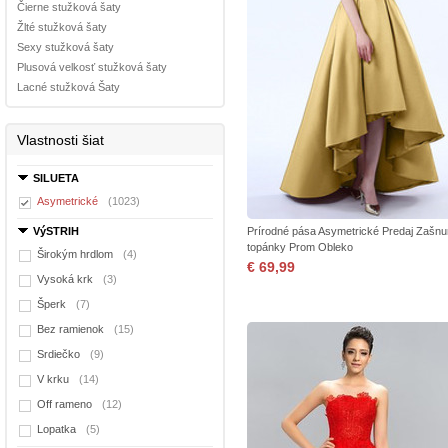
Čierne stužková šaty
Žlté stužková šaty
Sexy stužková šaty
Plusová velkosť stužková šaty
Lacné stužková Šaty
Vlastnosti šiat
SILUETA
Asymetrické
(1023)
VýSTRIH
Prírodné pása Asymetrické Predaj Zašnu
topánky Prom Obleko
Širokým hrdlom
(4)
€ 69,99
Vysoká krk
(3)
Šperk
(7)
Bez ramienok
(15)
Srdiečko
(9)
V krku
(14)
Off rameno
(12)
Lopatka
(5)