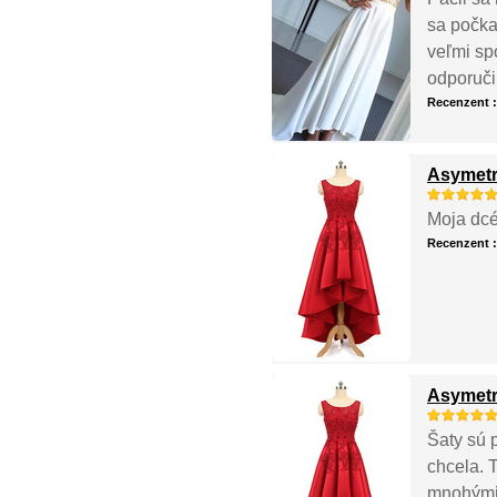
sa počka
veľmi sp
odporučil
Recenzent 
Asymetr
Moja dcé
Recenzent 
Asymetr
Šaty sú 
chcela. T
mnohými 