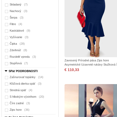
Skladaný
(7)
Nachový
(3)
Šerpa
(3)
Flitre
(4)
Kaskádové
(9)
Vyšívanie
(3)
Čipka
(28)
Zdvihnúť
(8)
Rozdeliť vpredu
(3)
Zavesený Prírodné pása Zips hore
Stupňová
(7)
Asymetrické Uzavreté rukávy Stužková 
€ 110,33
SPäť PODROBNOSTI
Zašnurovať topánky
(14)
Kľúčová dierka späť
(3)
Stredná späť
(4)
S hlbokým výstrihom
(20)
Číre zadné
(3)
Zips hore
(36)