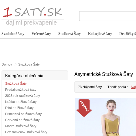
Svadobné šaty
Večerné šaty
Stužková Šaty
Koktejlové šaty
Družičky š
Domov
Stužková Šaty
Asymetrické Stužková Šaty
Kategória oblečenia
Stužková Šaty
73 Nájdené šaty
Triediť podľa :
Naj
Predaj stužková šaty
2023 rok stužková šaty
Krátke stužková šaty
Dlhé stužková šaty
Princezná stužková šaty
Červená stužková šaty
Modré stužková šaty
Bez ramienok stužková šaty