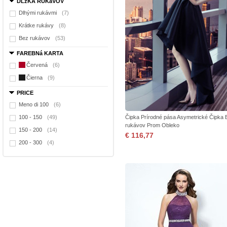
DLžKA RUKáVOV
Dlhými rukávmi
(7)
Krátke rukávy
(8)
Bez rukávov
(53)
FAREBNá KARTA
Červená
(6)
Čierna
(9)
PRICE
Meno di 100
(6)
100 - 150
(49)
Čipka Prírodné pása Asymetrické Čipka 
rukávov Prom Obleko
150 - 200
(14)
€ 116,77
200 - 300
(4)