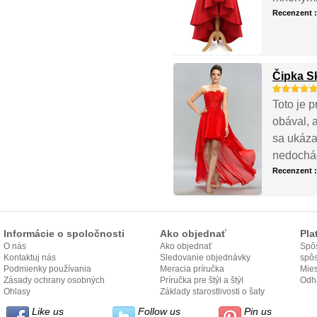
Recenzent 
Čipka S
Toto je p
obával, 
sa ukáza
nedochád
Recenzent 
Informácie o spoločnosti
Ako objednať
Pla
O nás
Ako objednať
Spôs
Kontaktuj nás
Sledovanie objednávky
spô
Podmienky používania
Meracia príručka
Mies
Zásady ochrany osobných
Príručka pre štýl a štýl
odo
Odh
údajov
Ohlasy
Základy starostlivosti o šaty
Like us
Follow us
Pin us