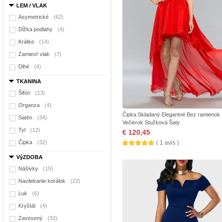
LEM / VLAK
Asymetrické
(62)
Dĺžka podlahy
(4)
Krátke
(14)
Zamiesť vlak
(7)
Dlhé
(4)
TKANINA
Šifón
(13)
Organza
(4)
Čipka Skladaný Elegantné Bez ramienok
Satén
(34)
Večierok Stužková Šaty
Tyl
(12)
€ 120,45
Čipka
(32)
( 1 avis )
VýZDOBA
Nášivky
(15)
Navliekanie korálok
(22)
Luk
(6)
Kryštál
(4)
Zavesený
(32)