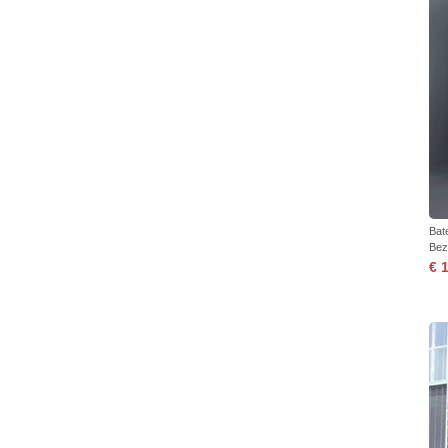
Bat
Bez
€ 