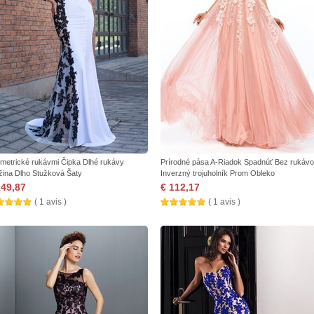
metrické rukávmi Čipka Dlhé rukávy
Prírodné pása A-Riadok Spadnúť Bez rukáv
žina Dlho Stužková Šaty
Inverzný trojuholník Prom Obleko
149,87
€ 112,17
( 1 avis )
( 1 avis )