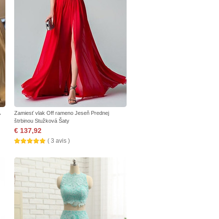
Zamiesť vlak Off rameno Jeseň Prednej
štrbinou Stužková Šaty
€ 137,92
( 3 avis )