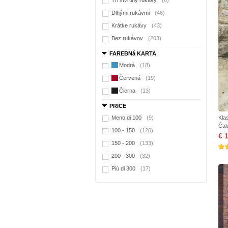
Tri štvrtiny rukávy
(8)
Dlhými rukávmi
(46)
Krátke rukávy
(43)
Bez rukávov
(203)
FAREBNá KARTA
Modrá
(18)
Červená
(19)
Čierna
(13)
PRICE
Meno di 100
(9)
Kla
Čal
100 - 150
(120)
€ 
150 - 200
(133)
200 - 300
(32)
Più di 300
(17)