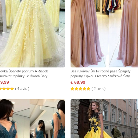
žovka Špagety popruhy A Riadok
Bez rukávov Šik Prírodné pása Špagety
nurovať topánky Stužková Šaty
popruhy Čipkou Overlay Stužková Šaty
69,99
€ 69,99
( 4 avis )
( 2 avis )