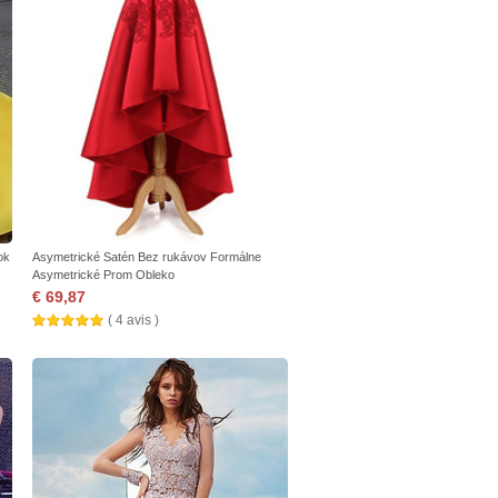
ok
Asymetrické Satén Bez rukávov Formálne
Asymetrické Prom Obleko
€ 69,87
( 4 avis )