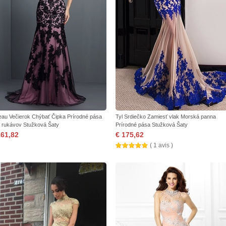
eau Večierok Chýbať Čipka Prírodné pása
Tyl Srdiečko Zamiesť vlak Morská panna
 rukávov Stužková Šaty
Prírodné pása Stužková Šaty
161,82
€ 175,62
( 1 avis )