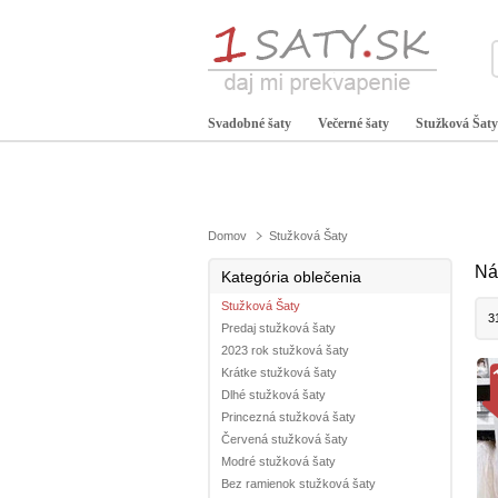
Svadobné šaty
Večerné šaty
Stužková Šaty
Domov
Stužková Šaty
Ná
Kategória oblečenia
Stužková Šaty
3
Predaj stužková šaty
2023 rok stužková šaty
Krátke stužková šaty
Dlhé stužková šaty
Princezná stužková šaty
Červená stužková šaty
Modré stužková šaty
Bez ramienok stužková šaty