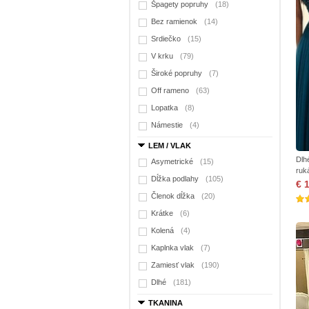
Špagety popruhy
(18)
Bez ramienok
(14)
Srdiečko
(15)
V krku
(79)
Široké popruhy
(7)
Off rameno
(63)
Lopatka
(8)
Námestie
(4)
LEM / VLAK
Dlh
Asymetrické
(15)
ruk
Dĺžka podlahy
(105)
€ 
Členok dĺžka
(20)
Krátke
(6)
Kolená
(4)
Kaplnka vlak
(7)
Zamiesť vlak
(190)
Dlhé
(181)
TKANINA