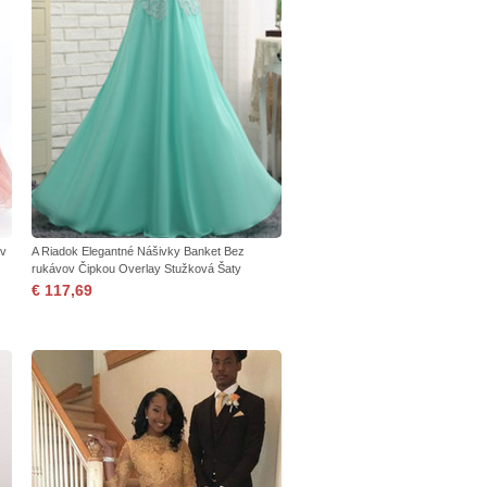
ov
A Riadok Elegantné Nášivky Banket Bez
rukávov Čipkou Overlay Stužková Šaty
€ 117,69