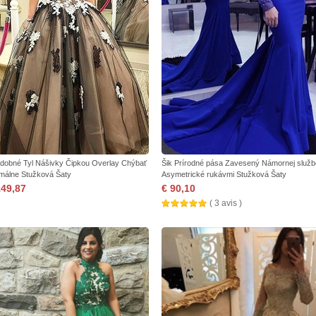
dobné Tyl Nášivky Čipkou Overlay Chýbať
Šik Prírodné pása Zavesený Námornej služb
málne Stužková Šaty
Asymetrické rukávmi Stužková Šaty
149,87
€ 90,10
( 3 avis )