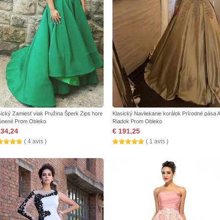
sický Zamiesť vlak Pružina Šperk Zips hore
Klasický Navliekanie korálok Prírodné pása A
únené Prom Obleko
Riadok Prom Obleko
134,24
€ 191,25
( 4 avis )
( 1 avis )