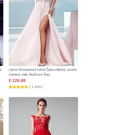
e
výkon Romantické Letné Čipka Hlboký výstrih
Zamiesť vlak Stužková Šaty
€ 126,88
( 1 avis )