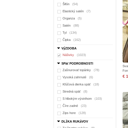
Šifón
(54)
Elastický satén
(7)
Organza
(5)
Satén
(88)
Tyl
(134)
Čipka
(162)
VýZDOBA
Nášivky
(1023)
SPäť PODROBNOSTI
Sva
Zašnurovať topánky
(78)
For
€ 
Vysoká zahrnuté
(6)
Kľúčová dierka späť
(18)
Stredná späť
(8)
S hlbokým výstrihom
(103)
Číre zadné
(23)
Zips hore
(128)
DLžKA RUKáVOV