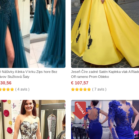
é Nášivky A linka V krku Zips hore Bez
Jeseň Číre zadné Satén Kaplnka vlak A Riad
ávov Stužková Šaty
Off rameno Prom Obleko
130,56
€ 107,57
( 4 avis )
( 7 avis )