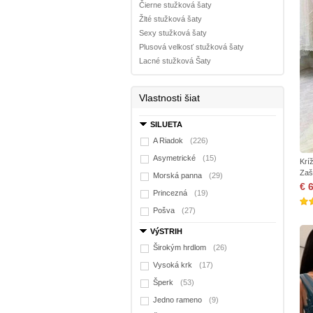
Čierne stužková šaty
Žlté stužková šaty
Sexy stužková šaty
Plusová velkosť stužková šaty
Lacné stužková Šaty
Vlastnosti šiat
SILUETA
A Riadok
(226)
Asymetrické
(15)
Krí
Zaš
Morská panna
(29)
€ 
Princezná
(19)
Pošva
(27)
VýSTRIH
Širokým hrdlom
(26)
Vysoká krk
(17)
Šperk
(53)
Jedno rameno
(9)