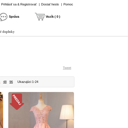
Prihlásiť sa & Registrovať
|
Dostať heslo
|
Pomoc
Správa
Vozík ( 0 )
é doplnky
Tweet
4
48
96
Ukazujúci 1-24