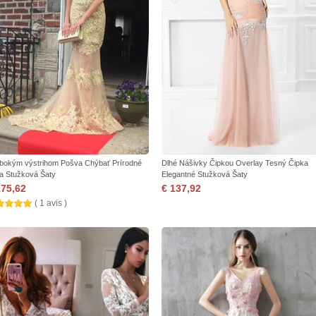
lbokým výstrihom Pošva Chýbať Prírodné
Dlhé Nášivky Čipkou Overlay Tesný Čipka
a Stužková Šaty
Elegantné Stužková Šaty
175,62
€ 137,92
( 1 avis )