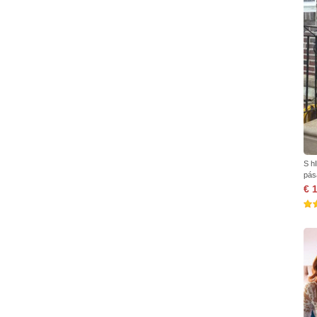
S h
pás
€ 