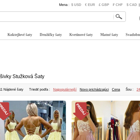
Mena :
$ USD
€ EUR
£ GBP
₣ CHF
$ CAD
|
Koktejlové šaty
Družičky šaty
Kvetinové šaty
Matné šaty
Svadobn
šivky Stužková Šaty
11 Nájdené šaty
Triediť podľa :
Najpopulárnejší
Novo prichádzajúci
Cena
Šou :
2