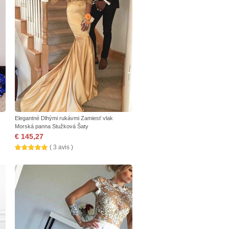
Elegantné Dlhými rukávmi Zamiesť vlak
Morská panna Stužková Šaty
€ 145,27
( 3 avis )