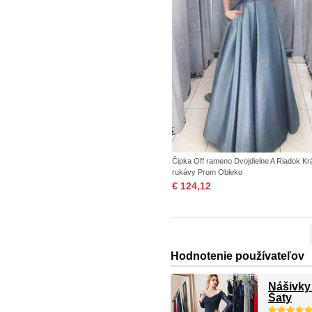
Čipka Off rameno Dvojdielne A Riadok Kr
rukávy Prom Obleko
€ 124,12
Hodnotenie používateľov
Nášivky
Šaty