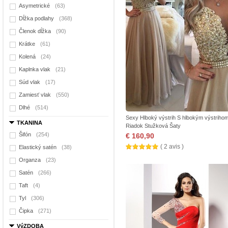
Asymetrické
(63)
Dĺžka podlahy
(368)
Členok dĺžka
(90)
Krátke
(61)
Kolená
(24)
Kaplnka vlak
(21)
Súd vlak
(17)
Zamiesť vlak
(550)
Dlhé
(514)
Sexy Hlboký výstrih S hlbokým výstrihom
TKANINA
Riadok Stužková Šaty
Šifón
(254)
€ 160,90
( 2 avis )
Elastický satén
(38)
Organza
(23)
Satén
(266)
Taft
(4)
Tyl
(306)
Čipka
(271)
VýZDOBA