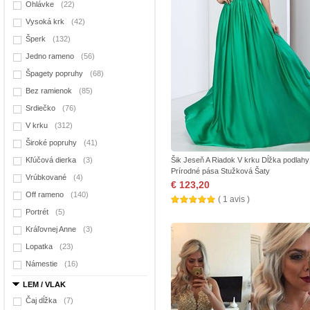
Ohlávke
(22)
Vysoká krk
(42)
Šperk
(132)
Jedno rameno
(56)
Špagety popruhy
(68)
Bez ramienok
(85)
Srdiečko
(76)
V krku
(312)
Široké popruhy
(41)
Kľúčová dierka
(3)
Šik Jeseň A Riadok V krku Dĺžka podlahy
Prírodné pása Stužková Šaty
Vrúbkované
(4)
€ 123,20
Off rameno
(140)
( 1 avis )
Portrét
(5)
Kráľovnej Anne
(3)
Lopatka
(23)
Námestie
(16)
LEM / VLAK
Čaj dĺžka
(7)