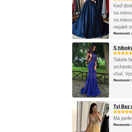
Keď dost
na mieru
na mieru.
nejaké s
Recenzent 
S hlbok
Takéto f
orchestr
chuť. Vy
Recenzent 
Tyl Bez
Má perfek
Recenzent 