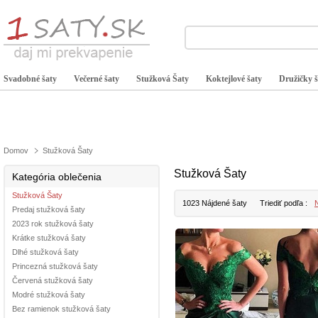
Svadobné šaty
Večerné šaty
Stužková Šaty
Koktejlové šaty
Družičky š
Domov
Stužková Šaty
Stužková Šaty
Kategória oblečenia
Stužková Šaty
1023 Nájdené šaty
Triediť podľa :
N
Predaj stužková šaty
2023 rok stužková šaty
Krátke stužková šaty
Dlhé stužková šaty
Princezná stužková šaty
Červená stužková šaty
Modré stužková šaty
Bez ramienok stužková šaty