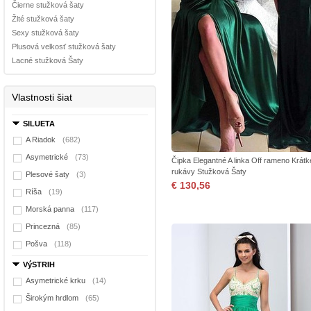
Čierne stužková šaty
Žlté stužková šaty
Sexy stužková šaty
Plusová velkosť stužková šaty
Lacné stužková Šaty
Vlastnosti šiat
SILUETA
A Riadok
(682)
Asymetrické
(73)
Čipka Elegantné A linka Off rameno Krátk
rukávy Stužková Šaty
Plesové šaty
(3)
€ 130,56
Ríša
(19)
Morská panna
(117)
Princezná
(85)
Pošva
(118)
VýSTRIH
Asymetrické krku
(14)
Širokým hrdlom
(65)