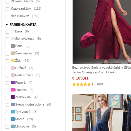
Dlhými rukávmi
(87)
Krátke rukávy
(112)
Bez rukávov
(760)
FAREBNá KARTA
Biela
(6)
Slonová kosť
(5)
Šedá
(3)
Šampanské
(3)
Žltá
(24)
Bez rukávov Stehna vysoké štrbiny Šifón
Ružová
(7)
Tenké Očarujúce Prom Obleko
Perla ružová
(5)
€ 109,41
Fialová
(4)
( 1 avis )
Fuchsie
(3)
Zrnko vína
(4)
Svetlo modrá obloha
(6)
Tyrkysová
(3)
Modrá
(79)
Mincovňa
(5)