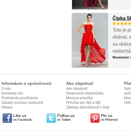
Čipka S
Toto je p
obával, 
sa ukáza
nedochád
Recenzent 
Informácie o spoločnosti
Ako objednať
Pla
O nás
Ako objednať
Spôs
Kontaktuj nás
Sledovanie objednávky
spô
Podmienky používania
Meracia príručka
Mies
Zásady ochrany osobných
Príručka pre štýl a štýl
odo
Odh
údajov
Ohlasy
Základy starostlivosti o šaty
Like us
Follow us
Pin us
on Facebook
on Twitter
on Pinterest