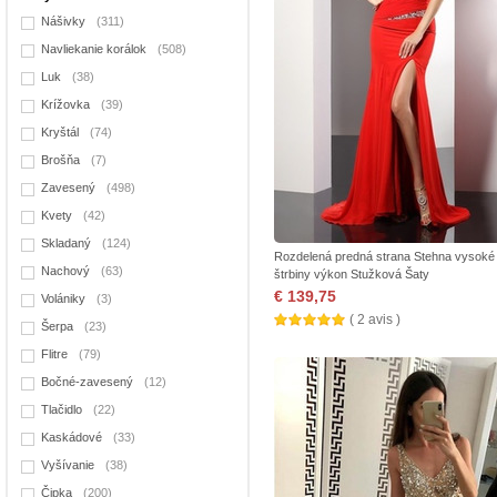
Nášivky
(311)
Navliekanie korálok
(508)
Luk
(38)
Krížovka
(39)
Kryštál
(74)
Brošňa
(7)
Zavesený
(498)
Kvety
(42)
Skladaný
(124)
Rozdelená predná strana Stehna vysoké
Nachový
(63)
štrbiny výkon Stužková Šaty
€ 139,75
Volániky
(3)
( 2 avis )
Šerpa
(23)
Flitre
(79)
Bočné-zavesený
(12)
Tlačidlo
(22)
Kaskádové
(33)
Vyšívanie
(38)
Čipka
(200)