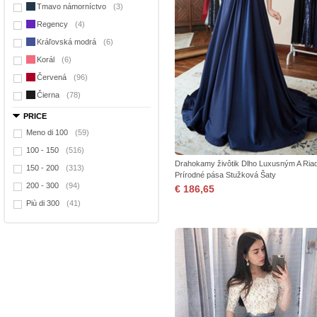
Tmavo námorníctvo
(3)
Regency
(4)
Kráľovská modrá
(6)
Korál
(6)
Červená
(96)
Čierna
(78)
PRICE
Meno di 100
(59)
100 - 150
(516)
Drahokamy živôtik Dlho Luxusným A Ria
150 - 200
(313)
Prírodné pása Stužková Šaty
200 - 300
(94)
€ 186,65
Più di 300
(41)