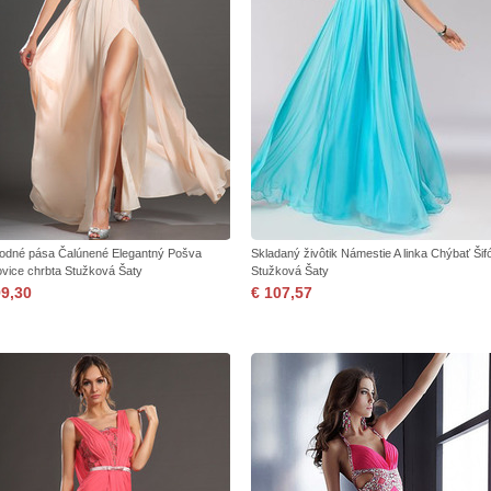
rodné pása Čalúnené Elegantný Pošva
Skladaný živôtik Námestie A linka Chýbať Šif
ovice chrbta Stužková Šaty
Stužková Šaty
99,30
€ 107,57