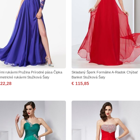
ými rukávmi Pružina Prírodné pása Čipka
Skladaný Šperk Formálne A-Riadok Chýbať
metrické rukávmi Stužková Šaty
Banket Stužková Šaty
122,28
€ 115,85