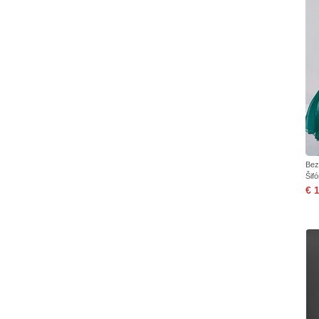
Bez
Šif
€ 