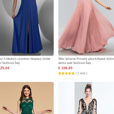
ný S hlbokým výstrihom Skladaný živôtik
Šifón Večierok Prírodné pása A Riadok Kľúčo
ón Stužková Šaty
dierka späť Stužková Šaty
125,04
€ 106,65
( 1 avis )