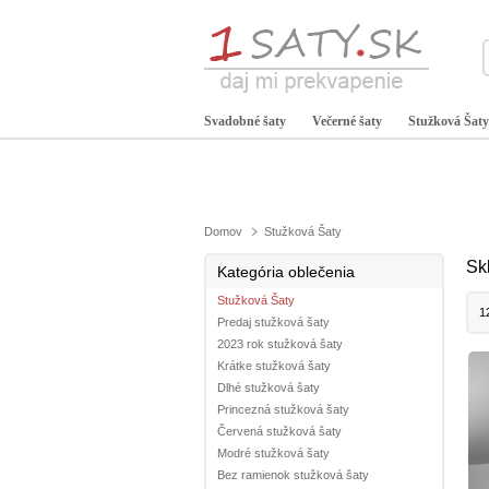
Svadobné šaty
Večerné šaty
Stužková Šaty
Domov
Stužková Šaty
Sk
Kategória oblečenia
Stužková Šaty
1
Predaj stužková šaty
2023 rok stužková šaty
Krátke stužková šaty
Dlhé stužková šaty
Princezná stužková šaty
Červená stužková šaty
Modré stužková šaty
Bez ramienok stužková šaty