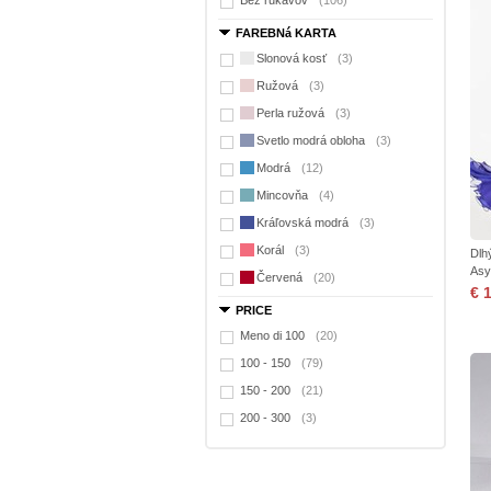
Bez rukávov
(106)
FAREBNá KARTA
Slonová kosť
(3)
Ružová
(3)
Perla ružová
(3)
Svetlo modrá obloha
(3)
Modrá
(12)
Mincovňa
(4)
Kráľovská modrá
(3)
Korál
(3)
Dlh
Asy
Červená
(20)
€ 
PRICE
Meno di 100
(20)
100 - 150
(79)
150 - 200
(21)
200 - 300
(3)