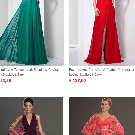
 rukávov Zamiesť vlak Skladaný Chýbať
Bez rukávov Formálne A-Riadok Presýpacie
ón Stužková Šaty
hodiny Stužková Šaty
122,28
€ 127,80