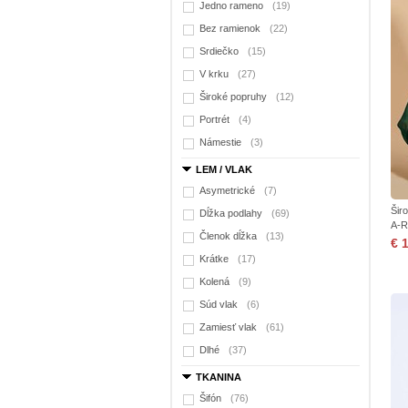
Jedno rameno
(19)
Bez ramienok
(22)
Srdiečko
(15)
V krku
(27)
Široké popruhy
(12)
Portrét
(4)
Námestie
(3)
LEM / VLAK
Asymetrické
(7)
Šir
Dĺžka podlahy
(69)
A-R
Členok dĺžka
(13)
€ 
Krátke
(17)
Kolená
(9)
Súd vlak
(6)
Zamiesť vlak
(61)
Dlhé
(37)
TKANINA
Šifón
(76)