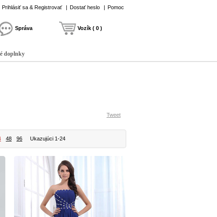
Prihlásiť sa & Registrovať
|
Dostať heslo
|
Pomoc
Správa
Vozík ( 0 )
é doplnky
Tweet
4
48
96
Ukazujúci 1-24