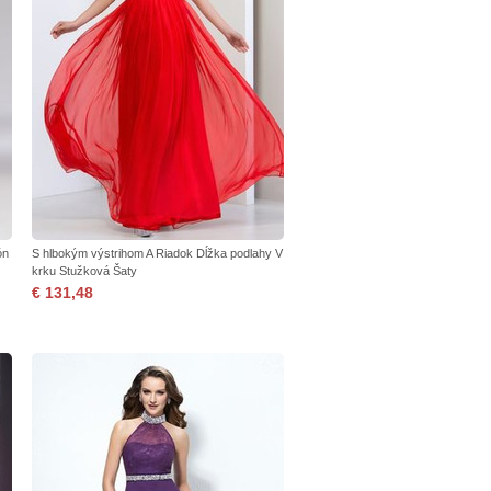
ón
S hlbokým výstrihom A Riadok Dĺžka podlahy V
krku Stužková Šaty
€ 131,48