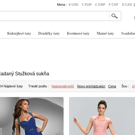
Mena :
$ USD
€ EUR
£ GBP
₣ CHF
$ CAD
|
Koktejlové šaty
Družičky šaty
Kvetinové šaty
Matné šaty
Svadobn
ladaný Stužková sukňa
24 Nájdené šaty
Triediť podľa :
Najpopulárnejší
Novo prichádzajúci
Cena
Šou :
2