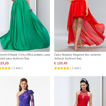
 Jeseň A Riadok V krku Dĺžka podlahy Lopta
Čipka Skladaný Elegantné Bez ramienok
rodné pása Stužková Šaty
Večierok Stužková Šaty
123,20
€ 120,45
( 1 avis )
( 1 avis )