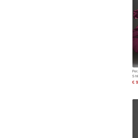
Per
S h
€ 