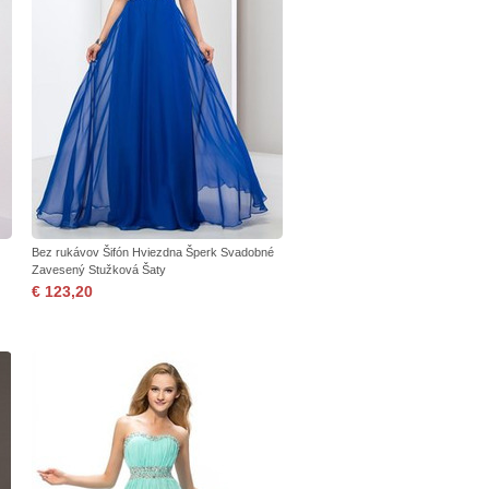
Bez rukávov Šifón Hviezdna Šperk Svadobné
Zavesený Stužková Šaty
€ 123,20