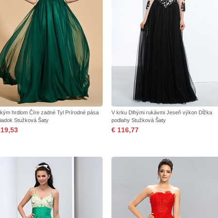
okým hrdlom Číre zadné Tyl Prírodné pása
V krku Dlhými rukávmi Jeseň výkon Dĺžka
iadok Stužková Šaty
podlahy Stužková Šaty
119,53
€ 116,77