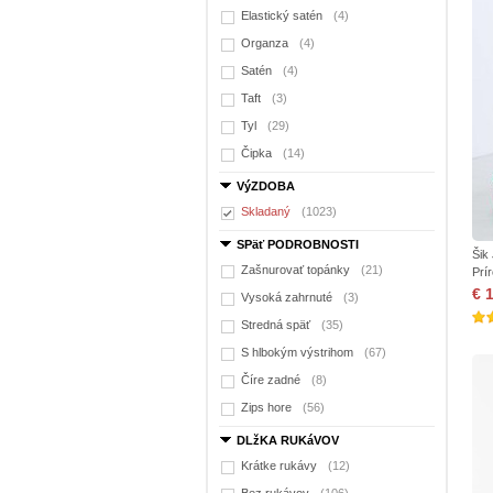
Elastický satén
(4)
Organza
(4)
Satén
(4)
Taft
(3)
Tyl
(29)
Čipka
(14)
VýZDOBA
Skladaný
(1023)
SPäť PODROBNOSTI
Šik
Zašnurovať topánky
(21)
Prí
€ 
Vysoká zahrnuté
(3)
Stredná späť
(35)
S hlbokým výstrihom
(67)
Číre zadné
(8)
Zips hore
(56)
DLžKA RUKáVOV
Krátke rukávy
(12)