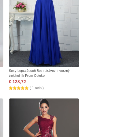
Sexy Lopta Jeseň Bez rukávov Inverzný
trojuholník Prom Obleko
€ 128,72
( 1 avis )