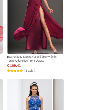
Bez rukávov Stehna vysoké štrbiny Šifón
Tenké Očarujúce Prom Obleko
€ 109,41
( 1 avis )