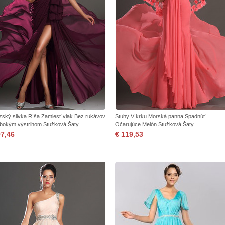
zský slivka Ríša Zamiesť vlak Bez rukávov
Stuhy V krku Morská panna Spadnúť
lbokým výstrihom Stužková Šaty
Očarujúce Melón Stužková Šaty
97,46
€ 119,53