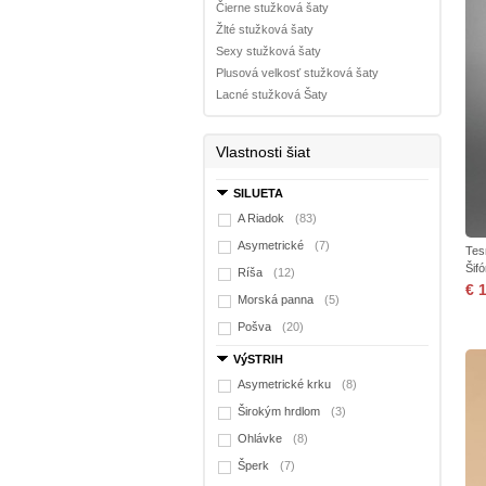
Čierne stužková šaty
Žlté stužková šaty
Sexy stužková šaty
Plusová velkosť stužková šaty
Lacné stužková Šaty
Vlastnosti šiat
SILUETA
A Riadok
(83)
Asymetrické
(7)
Tes
Šif
Ríša
(12)
€ 
Morská panna
(5)
Pošva
(20)
VýSTRIH
Asymetrické krku
(8)
Širokým hrdlom
(3)
Ohlávke
(8)
Šperk
(7)