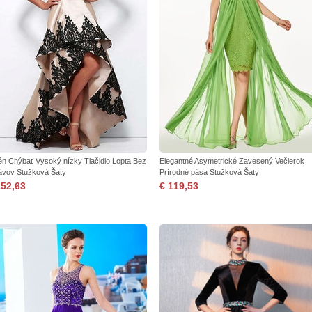
én Chýbať Vysoký nízky Tlačidlo Lopta Bez
Elegantné Asymetrické Zavesený Večierok
ávov Stužková Šaty
Prírodné pása Stužková Šaty
152,63
€ 119,53