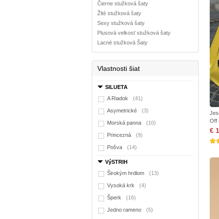
Čierne stužková šaty
Žlté stužková šaty
Sexy stužková šaty
Plusová velkosť stužková šaty
Lacné stužková Šaty
Vlastnosti šiat
SILUETA
A Riadok
(41)
Asymetrické
(3)
Jes
Off
Morská panna
(10)
€ 
Princezná
(9)
Pošva
(14)
VýSTRIH
Širokým hrdlom
(13)
Vysoká krk
(4)
Šperk
(16)
Jedno rameno
(5)