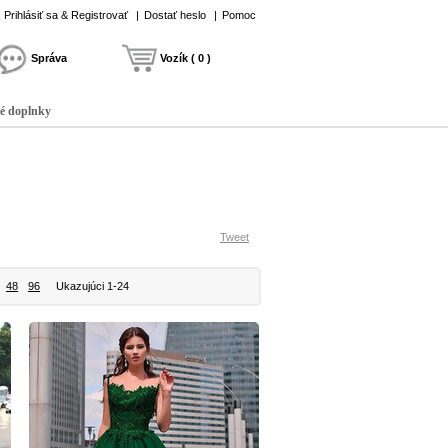
Prihlásiť sa & Registrovať
|
Dostať heslo
|
Pomoc
Správa
Vozík ( 0 )
é doplnky
Tweet
48
96
Ukazujúci 1-24