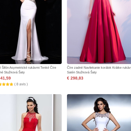
é Šifón Asymetrické rukávmi Tenké Číre
Číre zadné Navliekanie korálok Krátke rukáv
né Stužková Šaty
Satén Stužková Šaty
141,59
€ 298,83
( 8 avis )