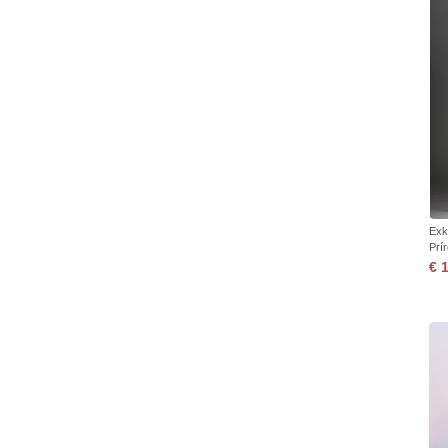
Exk
Prí
€ 