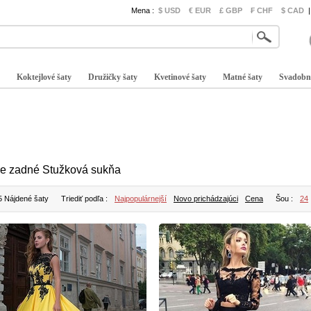
Mena :
$ USD
€ EUR
£ GBP
₣ CHF
$ CAD
|
Koktejlové šaty
Družičky šaty
Kvetinové šaty
Matné šaty
Svadobn
re zadné Stužková sukňa
5 Nájdené šaty
Triediť podľa :
Najpopulárnejší
Novo prichádzajúci
Cena
Šou :
24