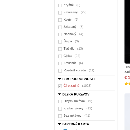
Kryštál
(5)
Zavesený
(29)
Kvety
(5)
Skladaný
(8)
Nachový
(4)
Šerpa
(3)
Tlačidlo
(13)
Čipka
(24)
Zdvihnúť
(6)
Dlh
Rozdeliť vpredu
(11)
zad
€ 
SPäť PODROBNOSTI
Číre zadné
(1023)
DLžKA RUKáVOV
Dlhými rukávmi
(9)
Krátke rukávy
(12)
Bez rukávov
(41)
FAREBNá KARTA