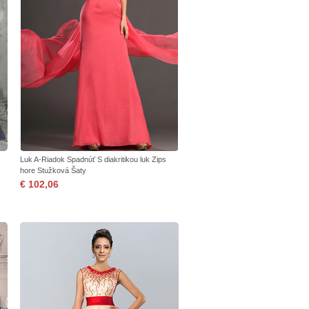
Luk A-Riadok Spadnúť S diakritikou luk Zips
hore Stužková Šaty
€ 102,06