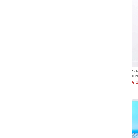
Sat
ruk
€ 