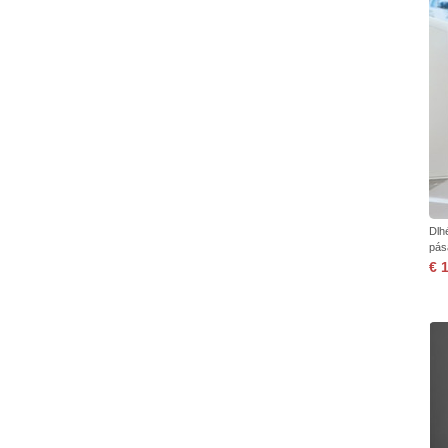
Dlh
pás
€ 