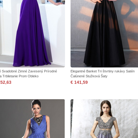
é Svadobné Zimné Zavesený Prírodné
Elegantné Banket Tri štvrtiny rukávy Satén
a Trblietanie Prom Obleko
Čalúnené Stužková Šaty
152,63
€ 141,59