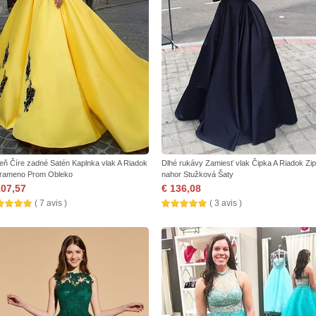
eň Číre zadné Satén Kaplnka vlak A Riadok
Dlhé rukávy Zamiesť vlak Čipka A Riadok Zi
 rameno Prom Obleko
nahor Stužková Šaty
107,57
€ 136,08
( 7 avis )
( 3 avis )