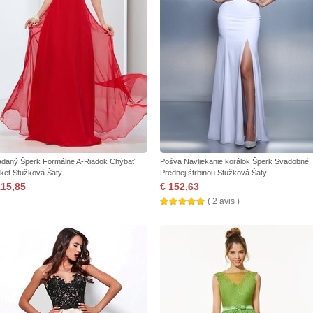
adaný Šperk Formálne A-Riadok Chýbať
Pošva Navliekanie korálok Šperk Svadobné
ket Stužková Šaty
Prednej štrbinou Stužková Šaty
115,85
€ 152,63
( 2 avis )