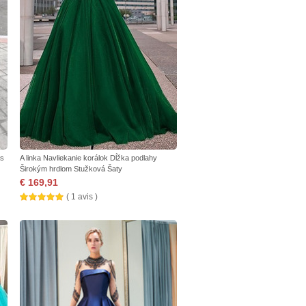
ps
A linka Navliekanie korálok Dĺžka podlahy
Širokým hrdlom Stužková Šaty
€ 169,91
( 1 avis )