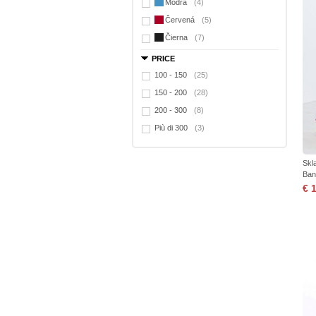
Modrá
(4)
Červená
(5)
Čierna
(7)
PRICE
100 - 150
(25)
150 - 200
(28)
200 - 300
(8)
Più di 300
(3)
Skl
Ban
€ 