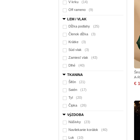
V krku
(14)
Off rameno
(9)
LEM / VLAK
Dĺžka podlahy
(25)
Členok dĺžka
(3)
Krátke
(3)
Súd vlak
(3)
Zamiesť vlak
(43)
Dlhé
(40)
Šir
TKANINA
A-R
Šifón
(21)
€ 
Satén
(17)
Tyl
(20)
Čipka
(26)
VýZDOBA
Nášivky
(23)
Navliekanie korálok
(40)
Luk
(10)