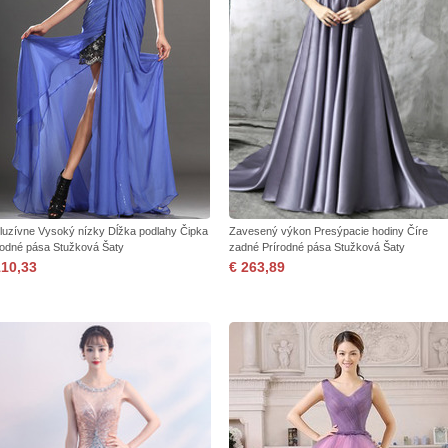
luzívne Vysoký nízky Dĺžka podlahy Čipka
Zavesený výkon Presýpacie hodiny Číre
rodné pása Stužková Šaty
zadné Prírodné pása Stužková Šaty
110,33
€ 263,89