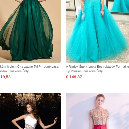
okým hrdlom Číre zadné Tyl Prírodné pása
A Riadok Šperk Lopta Bez rukávov Formálne
iadok Stužková Šaty
Tyl Pružina Stužková Šaty
119,53
€ 149,87