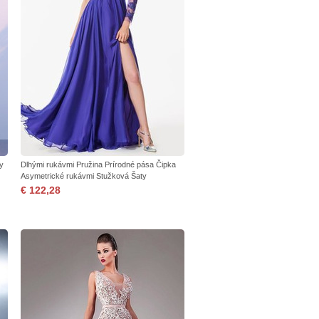
y
Dlhými rukávmi Pružina Prírodné pása Čipka
Asymetrické rukávmi Stužková Šaty
€ 122,28