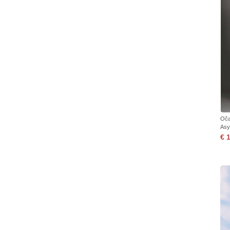
Oča
Asy
€ 