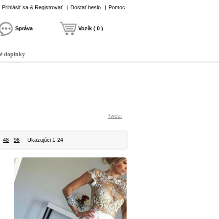
Prihlásiť sa & Registrovať
|
Dostať heslo
|
Pomoc
Správa
Vozík ( 0 )
é doplnky
Tweet
48
96
Ukazujúci 1-24