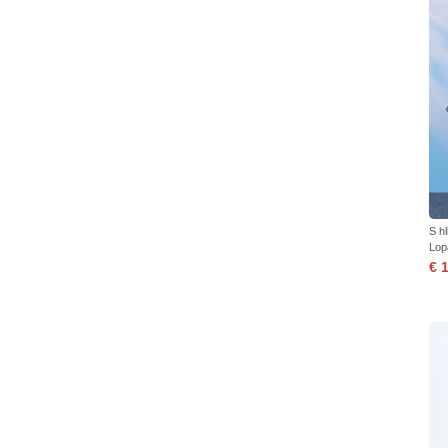
S h
Lop
€ 