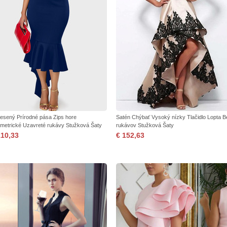
esený Prírodné pása Zips hore
Satén Chýbať Vysoký nízky Tlačidlo Lopta B
metrické Uzavreté rukávy Stužková Šaty
rukávov Stužková Šaty
110,33
€ 152,63