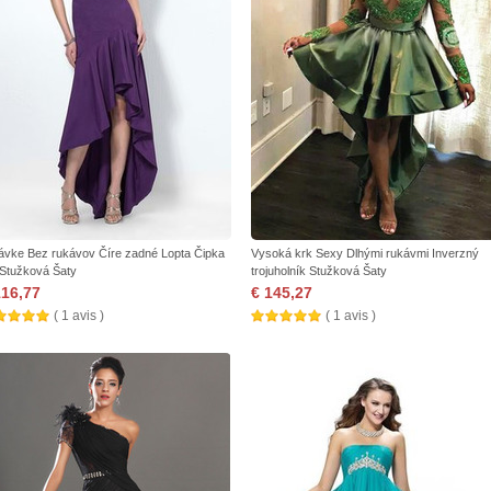
ávke Bez rukávov Číre zadné Lopta Čipka
Vysoká krk Sexy Dlhými rukávmi Inverzný
 Stužková Šaty
trojuholník Stužková Šaty
116,77
€ 145,27
( 1 avis )
( 1 avis )