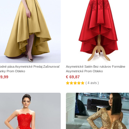
rodné pása Asymetrické Predaj Zašnurovať
Asymetrické Satén Bez rukávov Formálne
ánky Prom Obleko
Asymetrické Prom Obleko
69,99
€ 69,87
( 4 avis )