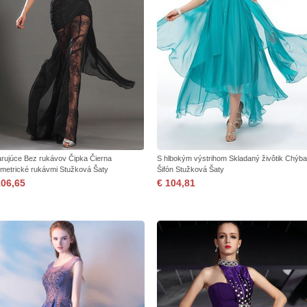
rujúce Bez rukávov Čipka Čierna
S hlbokým výstrihom Skladaný živôtik Chýba
metrické rukávmi Stužková Šaty
Šifón Stužková Šaty
106,65
€ 104,81