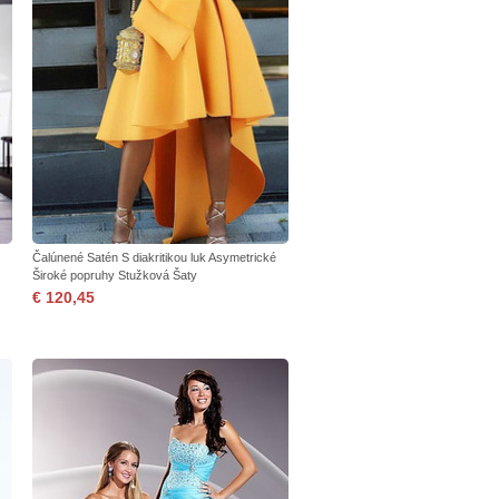
Čalúnené Satén S diakritikou luk Asymetrické
Široké popruhy Stužková Šaty
€ 120,45