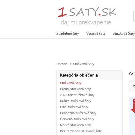
Svadobné šaty
Večerné šaty
Stužková Šaty
Domov
Stužková Šaty
As
Kategória oblečenia
Stužková Šaty
7
Predaj stužková šaty
2023 rok stužková šaty
Krátke stužková šaty
Dlhé stužková šaty
Princezná stužková šaty
Červená stužková šaty
Modré stužková šaty
Bez ramienok stužková šaty