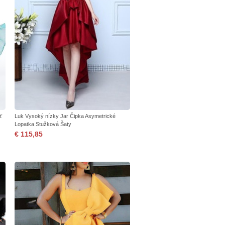
ť
Luk Vysoký nízky Jar Čipka Asymetrické
Lopatka Stužková Šaty
€ 115,85