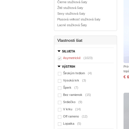
Čierne stužková šaty
Žlté stužková šaty
Sexy stužková šaty
Plusová velkosť stužková šaty
Lacné stužková Šaty
Vlastnosti šiat
SILUETA
Asymetrické
(1023)
VýSTRIH
Prí
top
Širokým hrdlom
(4)
€ 
Vysoká krk
(3)
Šperk
(7)
Bez ramienok
(15)
Srdiečko
(9)
V krku
(14)
Off rameno
(12)
Lopatka
(5)