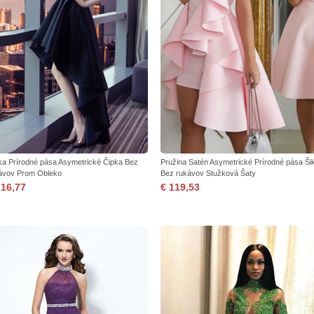
ka Prírodné pása Asymetrické Čipka Bez
Pružina Satén Asymetrické Prírodné pása Ši
ávov Prom Obleko
Bez rukávov Stužková Šaty
116,77
€ 119,53