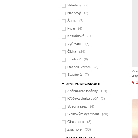
Skladaný
(7)
Nachový
(3)
Šerpa
(3)
Flitre
(4)
Kaskádové
(9)
Vyšívanie
(3)
Čipka
(28)
Zdvihnúť
(8)
Rozdeliť vpredu
(3)
Zav
Stupňová
(7)
Asy
€ 
SPäť PODROBNOSTI
Zašnurovať topánky
(14)
Kľúčová dierka späť
(3)
Stredná späť
(4)
S hlbokým výstrihom
(20)
Číre zadné
(3)
Zips hore
(36)