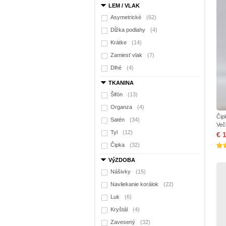
LEM / VLAK
Asymetrické
(62)
Dĺžka podlahy
(4)
Krátke
(14)
Zamiesť vlak
(7)
Dlhé
(4)
TKANINA
Šifón
(13)
Organza
(4)
Čip
Satén
(34)
Več
Tyl
(12)
€ 
Čipka
(32)
VýZDOBA
Nášivky
(15)
Navliekanie korálok
(22)
Luk
(6)
Kryštál
(4)
Zavesený
(32)