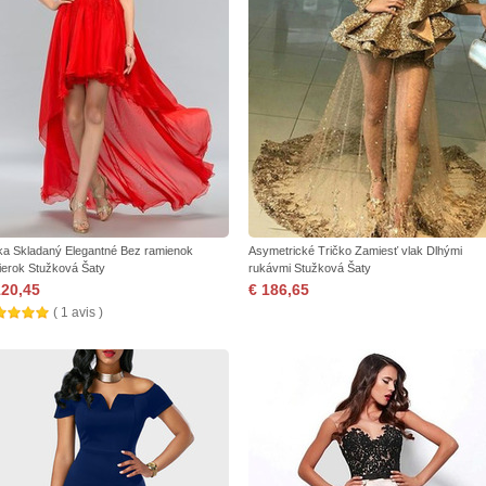
ka Skladaný Elegantné Bez ramienok
Asymetrické Tričko Zamiesť vlak Dlhými
ierok Stužková Šaty
rukávmi Stužková Šaty
120,45
€ 186,65
( 1 avis )