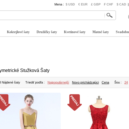
Mena :
$ USD
€ EUR
£ GBP
₣ CHF
$ CAD
|
Koktejlové šaty
Družičky šaty
Kvetinové šaty
Matné šaty
Svadobn
ymetrické Stužková Šaty
3 Nájdené šaty
Triediť podľa :
Najpopulárnejší
Novo prichádzajúci
Cena
Šou :
24