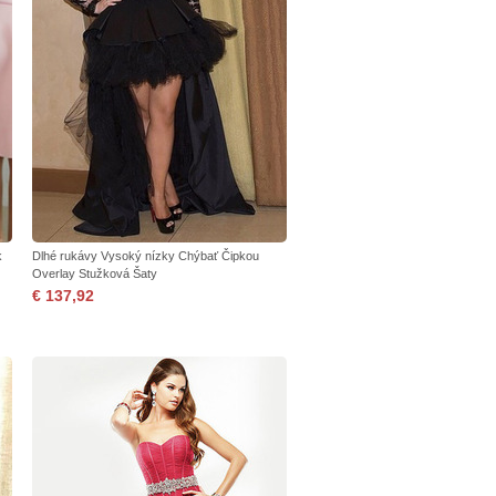
k
Dlhé rukávy Vysoký nízky Chýbať Čipkou
Overlay Stužková Šaty
€ 137,92