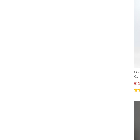
Ohl
Šik
€ 