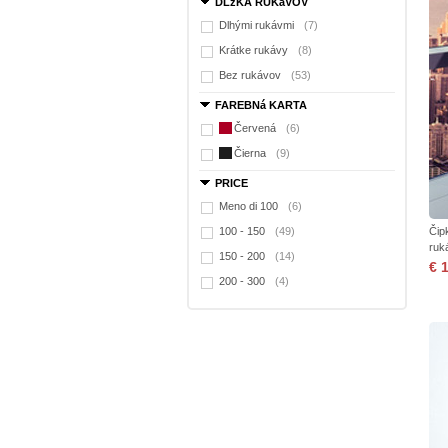
DLžKA RUKáVOV
Dlhými rukávmi
(7)
Krátke rukávy
(8)
Bez rukávov
(53)
FAREBNá KARTA
Červená
(6)
Čierna
(9)
PRICE
Meno di 100
(6)
100 - 150
(49)
Čip
ruk
150 - 200
(14)
€ 
200 - 300
(4)