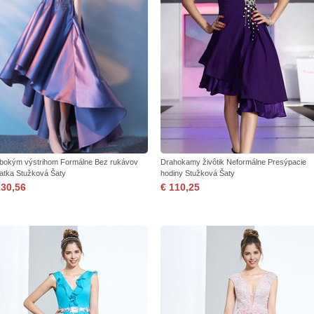
lbokým výstrihom Formálne Bez rukávov
Drahokamy živôtik Neformálne Presýpacie
atka Stužková Šaty
hodiny Stužková Šaty
130,56
€ 110,25