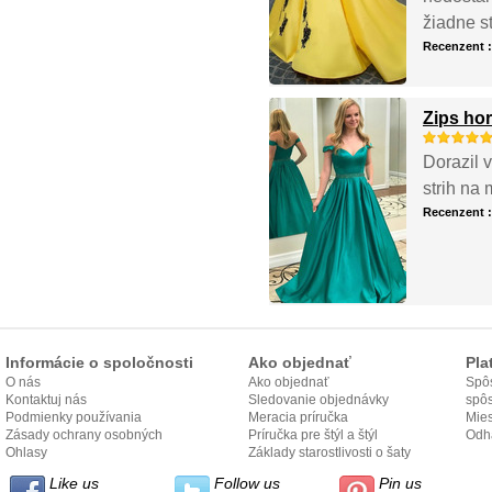
žiadne s
Recenzent 
Zips ho
Dorazil 
strih na 
Recenzent 
Informácie o spoločnosti
Ako objednať
Pla
O nás
Ako objednať
Spôs
Kontaktuj nás
Sledovanie objednávky
spô
Podmienky používania
Meracia príručka
Mies
Zásady ochrany osobných
Príručka pre štýl a štýl
odo
Odh
údajov
Ohlasy
Základy starostlivosti o šaty
Like us
Follow us
Pin us