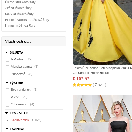
Čierne stužková šaty
Žlté stužková šaty
Sexy stužková šaty
Plusová velkosť stužková šaty
Lacné stužková Šaty
Vlastnosti šiat
SILUETA
A Riadok
(12)
Morská panna
(5)
Jeseň Číre zadné Satén Kaplnka vlak A 
Off rameno Prom Obleko
Princezná
(8)
€ 107,57
VýSTRIH
( 7 avis )
Bez ramienok
(3)
V krku
(9)
Off rameno
(4)
LEM / VLAK
Kaplnka vlak
(1023)
TKANINA