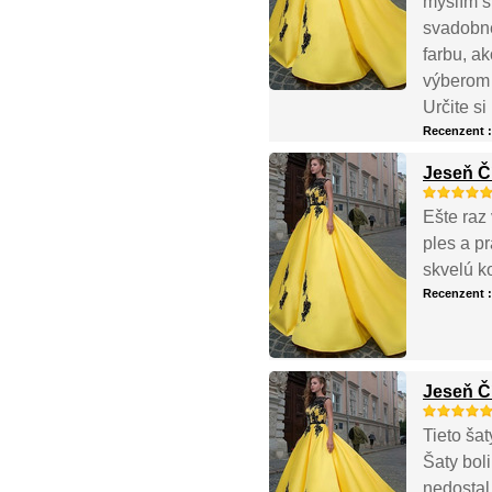
myslím si
svadobné
farbu, a
výberom 
Určite s
Recenzent 
Jeseň Č
Ešte raz
ples a p
skvelú k
Recenzent 
Jeseň Č
Tieto ša
Šaty bol
nedostal