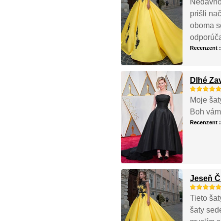
Nedávno 
prišli na
oboma so
odporúč
Recenzent 
Dlhé Za
Moje šat
Boh vám 
Recenzent 
Jeseň Č
Tieto šat
šaty sed