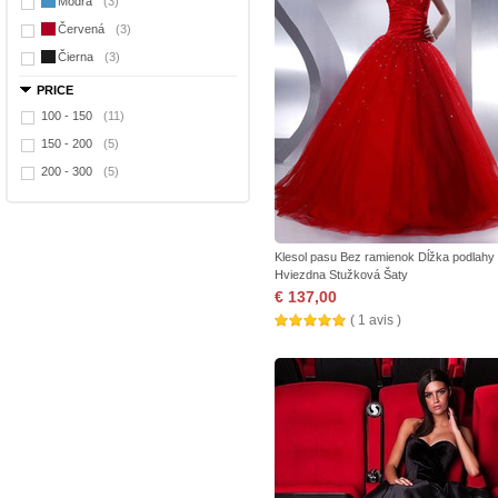
Modrá
(3)
Červená
(3)
Čierna
(3)
PRICE
100 - 150
(11)
150 - 200
(5)
200 - 300
(5)
Klesol pasu Bez ramienok Dĺžka podlahy
Hviezdna Stužková Šaty
€ 137,00
( 1 avis )