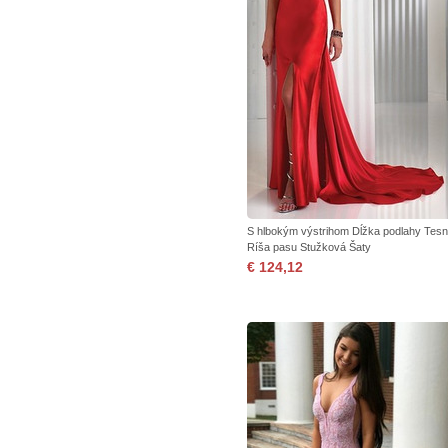
S hlbokým výstrihom Dĺžka podlahy Tes
Ríša pasu Stužková Šaty
€ 124,12