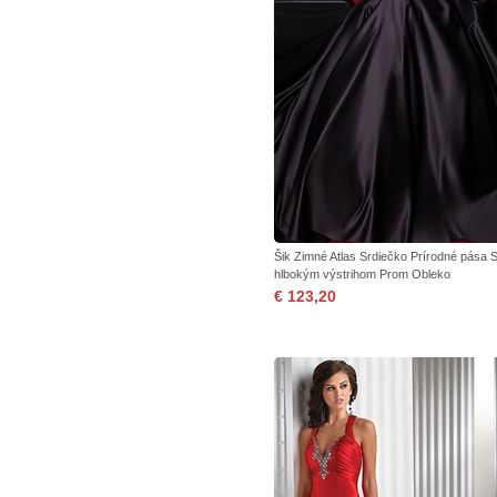
Šik Zimné Atlas Srdiečko Prírodné pása 
hlbokým výstrihom Prom Obleko
€ 123,20