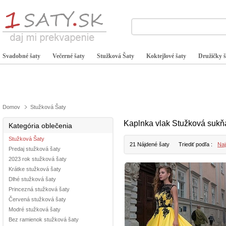
Svadobné šaty
Večerné šaty
Stužková Šaty
Koktejlové šaty
Družičky š
Domov
Stužková Šaty
Kaplnka vlak Stužková sukň
Kategória oblečenia
Stužková Šaty
21 Nájdené šaty
Triediť podľa :
Naj
Predaj stužková šaty
2023 rok stužková šaty
Krátke stužková šaty
Dlhé stužková šaty
Princezná stužková šaty
Červená stužková šaty
Modré stužková šaty
Bez ramienok stužková šaty