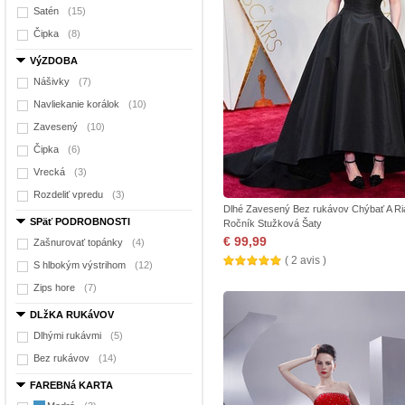
Satén
(15)
Čipka
(8)
VýZDOBA
Nášivky
(7)
Navliekanie korálok
(10)
Zavesený
(10)
Čipka
(6)
Vrecká
(3)
Rozdeliť vpredu
(3)
Dlhé Zavesený Bez rukávov Chýbať A R
SPäť PODROBNOSTI
Ročník Stužková Šaty
€ 99,99
Zašnurovať topánky
(4)
( 2 avis )
S hlbokým výstrihom
(12)
Zips hore
(7)
DLžKA RUKáVOV
Dlhými rukávmi
(5)
Bez rukávov
(14)
FAREBNá KARTA