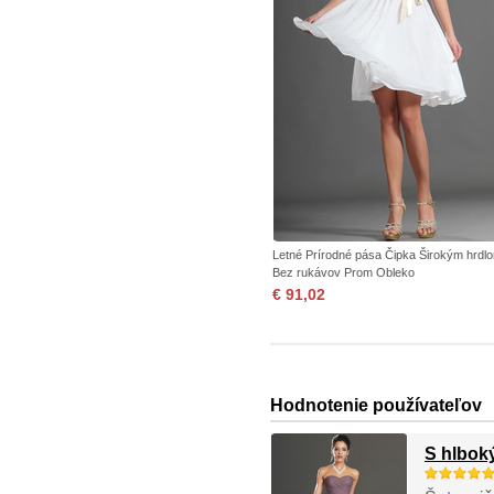
Letné Prírodné pása Čipka Širokým hrdl
Bez rukávov Prom Obleko
€ 91,02
Hodnotenie používateľov
S hlbok