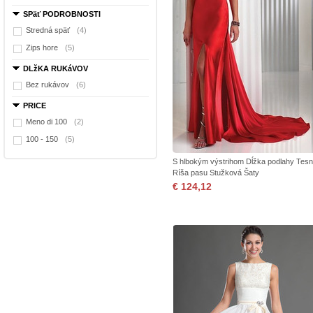
SPäť PODROBNOSTI
Stredná späť
(4)
Zips hore
(5)
DLžKA RUKáVOV
Bez rukávov
(6)
PRICE
Meno di 100
(2)
100 - 150
(5)
S hlbokým výstrihom Dĺžka podlahy Tes
Ríša pasu Stužková Šaty
€ 124,12