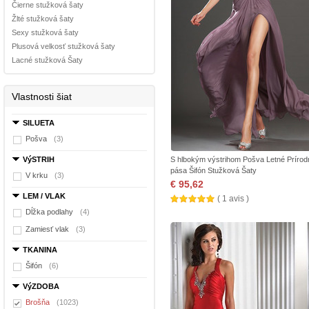
Čierne stužková šaty
Žlté stužková šaty
Sexy stužková šaty
Plusová velkosť stužková šaty
Lacné stužková Šaty
Vlastnosti šiat
SILUETA
Pošva
(3)
VýSTRIH
S hlbokým výstrihom Pošva Letné Prírod
pása Šifón Stužková Šaty
V krku
(3)
€ 95,62
LEM / VLAK
( 1 avis )
Dĺžka podlahy
(4)
Zamiesť vlak
(3)
TKANINA
Šifón
(6)
VýZDOBA
Brošňa
(1023)