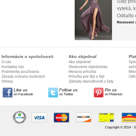
Šaty priš
vyteká, 
Odtiaľto
Recenzent 
Informácie o spoločnosti
Ako objednať
Pla
O nás
Ako objednať
Spôs
Kontaktuj nás
Sledovanie objednávky
spô
Podmienky používania
Meracia príručka
Mies
Zásady ochrany osobných
Príručka pre štýl a štýl
odo
Odh
údajov
Ohlasy
Základy starostlivosti o šaty
Like us
Follow us
Pin us
on Facebook
on Twitter
on Pinterest
Copyright © 2014 - 