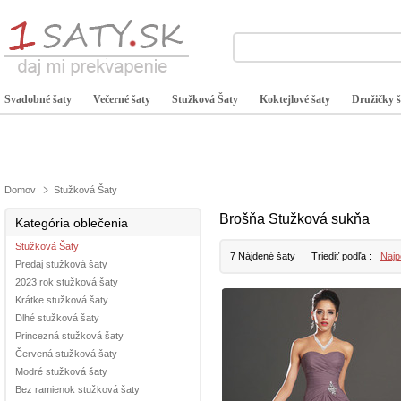
Svadobné šaty
Večerné šaty
Stužková Šaty
Koktejlové šaty
Družičky š
Domov
Stužková Šaty
Brošňa Stužková sukňa
Kategória oblečenia
Stužková Šaty
7 Nájdené šaty
Triediť podľa :
Najp
Predaj stužková šaty
2023 rok stužková šaty
Krátke stužková šaty
Dlhé stužková šaty
Princezná stužková šaty
Červená stužková šaty
Modré stužková šaty
Bez ramienok stužková šaty