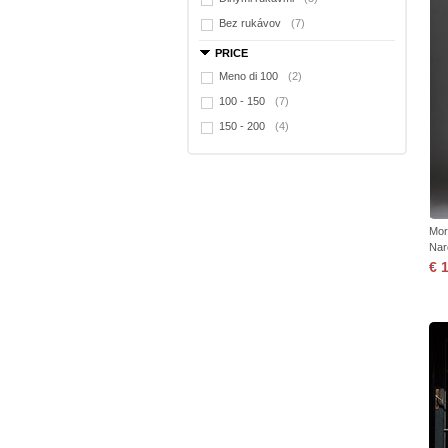
Bez rukávov
(7)
PRICE
Meno di 100
(2)
100 - 150
(7)
150 - 200
(4)
Mor
Nar
€ 