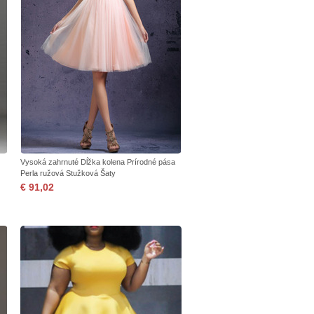
Vysoká zahrnuté Dĺžka kolena Prírodné pása
Perla ružová Stužková Šaty
€ 91,02