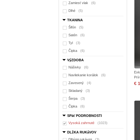
Zamiesť vlak
(6)
Dlhé
(5)
TKANINA
Šifón
(5)
Satén
(6)
Tyl
(3)
Čipka
(6)
VýZDOBA
Nášivky
(6)
Exk
Navliekanie korálok
(6)
Prí
Zavesený
(4)
€ 
Skladaný
(3)
Šerpa
(3)
Čipka
(6)
SPäť PODROBNOSTI
Vysoká zahrnuté
(1023)
DLžKA RUKáVOV
Dlhými rukávmi
(3)