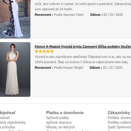
určiť, akú veľkosť si vybrať, sú veľmi jasné a podrobné. Zákazníck
som odpoveď do 24 hodín.
Recenzent :
Podľa Spender Clark
Dátum :
02 / 25 / 2025
Klenot A-Riadok Vysoká krytia Zavesený Dĺžka podlahy Stužk
Vyzerá to ako návrhárske oblečenie! Objednal som si to, aby sa moj
100% pravdivá. Šaty sú krásne !! Dôrazne odporúčame tieto šaty.
Recenzent :
Podľa Harper Wright
Dátum :
03 / 22 / 2020
bjednať
Platba a doručenie
Zákaznícky 
jednať
Spôsob platby
Politika výmen
anie objednávky
spôsob dopravy
Politika vráten
 príručka
Miesta, do ktorých
Späť Sprievod