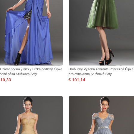
luzívne Vysoký nízky Dĺžka podlahy Čipka
Drobunký Vysoká zahrnuté Princezná Čipka
rodné pása Stužková Šaty
Kráľovná Anna Stužková Šaty
110,33
€ 101,14