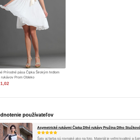
né Prírodné pása Čipka Širokým hrdlom
 rukávov Prom Obleko
91,02
dnotenie používateľov
Asymetrické rukávmi Čipka Dlhé rukávy Pružina Dlho Stužkov
Šaty aj farba sú rovnaké ako na foto. Materiál je veľmi kvalitný a 