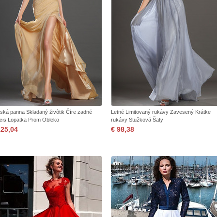
ská panna Skladaný živôtik Číre zadné
Letné Limitovaný rukávy Zavesený Krátke
cis Lopatka Prom Obleko
rukávy Stužková Šaty
125,04
€ 98,38