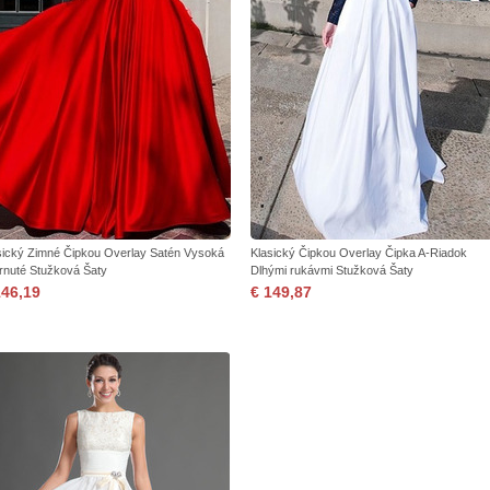
sický Zimné Čipkou Overlay Satén Vysoká
Klasický Čipkou Overlay Čipka A-Riadok
rnuté Stužková Šaty
Dlhými rukávmi Stužková Šaty
146,19
€ 149,87