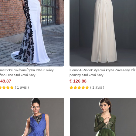
metrické rukávmi Čipka Dlhé rukávy
Klenot A-Riadok Vysoká krytia Zavesený Dĺ
žina Dlho Stužková Šaty
podlahy Stužková Šaty
149,87
€ 126,88
( 1 avis )
( 1 avis )