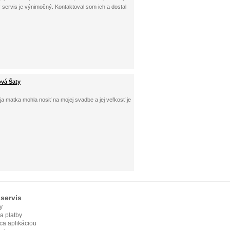
y servis je výnimočný. Kontaktoval som ich a dostal
ová Šaty
a matka mohla nosiť na mojej svadbe a jej veľkosť je
servis
y
ia platby
ca aplikáciou