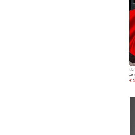
Kla
zah
€ 