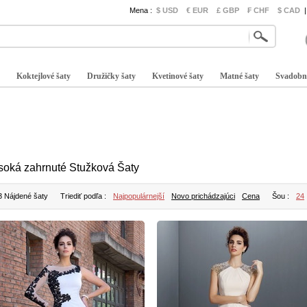
Mena :
$ USD
€ EUR
£ GBP
₣ CHF
$ CAD
|
Koktejlové šaty
Družičky šaty
Kvetinové šaty
Matné šaty
Svadobn
soká zahrnuté Stužková Šaty
3 Nájdené šaty
Triediť podľa :
Najpopulárnejší
Novo prichádzajúci
Cena
Šou :
24