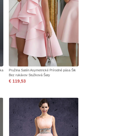
žka
Pružina Satén Asymetrické Prírodné pása Šik
Bez rukávov Stužková Šaty
€ 119,53