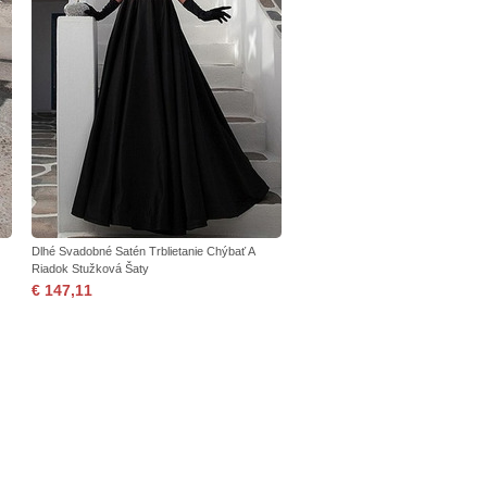
Dlhé Svadobné Satén Trblietanie Chýbať A
Riadok Stužková Šaty
€ 147,11