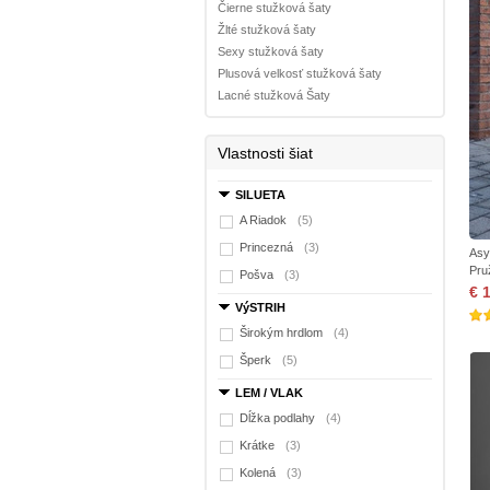
Čierne stužková šaty
Žlté stužková šaty
Sexy stužková šaty
Plusová velkosť stužková šaty
Lacné stužková Šaty
Vlastnosti šiat
SILUETA
A Riadok
(5)
Princezná
(3)
Asy
Pru
Pošva
(3)
€ 
VýSTRIH
Širokým hrdlom
(4)
Šperk
(5)
LEM / VLAK
Dĺžka podlahy
(4)
Krátke
(3)
Kolená
(3)