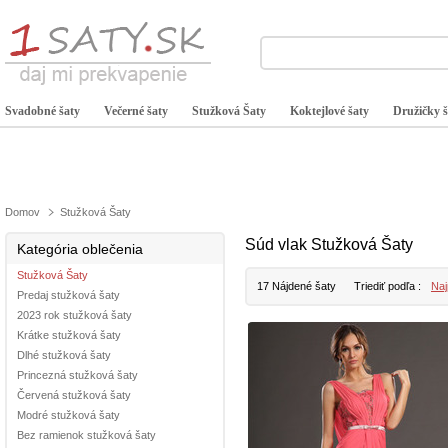
Svadobné šaty
Večerné šaty
Stužková Šaty
Koktejlové šaty
Družičky š
Domov
Stužková Šaty
Súd vlak Stužková Šaty
Kategória oblečenia
Stužková Šaty
17 Nájdené šaty
Triediť podľa :
Naj
Predaj stužková šaty
2023 rok stužková šaty
Krátke stužková šaty
Dlhé stužková šaty
Princezná stužková šaty
Červená stužková šaty
Modré stužková šaty
Bez ramienok stužková šaty