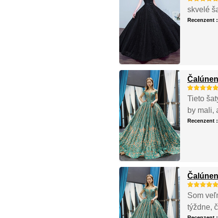
skvelé š
Recenzent 
Čalúnen
Tieto šat
by mali,
Recenzent 
Čalúnen
Som veľm
týždne, č
Recenzent 