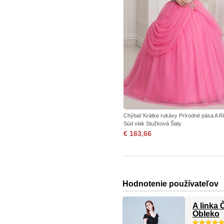
Chýbať Krátke rukávy Prírodné pása A R
Súd vlak Stužková Šaty
€ 163,66
Hodnotenie používateľov
A linka
Obleko