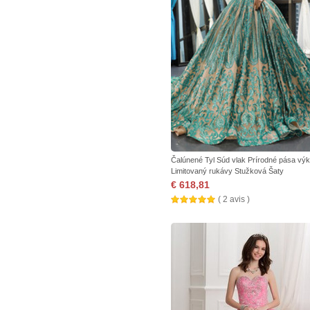
Čalúnené Tyl Súd vlak Prírodné pása vý
Limitovaný rukávy Stužková Šaty
€ 618,81
( 2 avis )