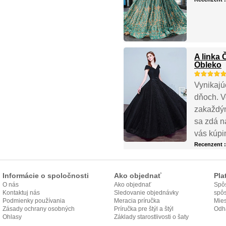
A linka
Obleko
Vynikajú
dňoch. V
zakaždým
sa zdá n
vás kúpi
Recenzent 
Informácie o spoločnosti
Ako objednať
Pla
O nás
Ako objednať
Spôs
Kontaktuj nás
Sledovanie objednávky
spô
Podmienky používania
Meracia príručka
Mies
Zásady ochrany osobných
Príručka pre štýl a štýl
odo
Odh
údajov
Ohlasy
Základy starostlivosti o šaty