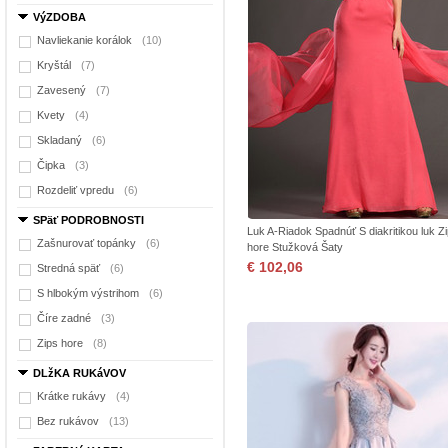
VýZDOBA
Navliekanie korálok
(10)
Kryštál
(7)
Zavesený
(7)
Kvety
(4)
Skladaný
(6)
Čipka
(3)
Rozdeliť vpredu
(6)
SPäť PODROBNOSTI
Luk A-Riadok Spadnúť S diakritikou luk Z
Zašnurovať topánky
(6)
hore Stužková Šaty
€ 102,06
Stredná späť
(6)
S hlbokým výstrihom
(6)
Číre zadné
(3)
Zips hore
(8)
DLžKA RUKáVOV
Krátke rukávy
(4)
Bez rukávov
(13)