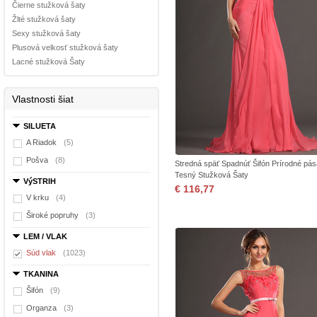
Čierne stužková šaty
Žlté stužková šaty
Sexy stužková šaty
Plusová velkosť stužková šaty
Lacné stužková Šaty
Vlastnosti šiat
SILUETA
A Riadok
(5)
Pošva
(8)
Stredná späť Spadnúť Šifón Prírodné pás
Tesný Stužková Šaty
VýSTRIH
€ 116,77
V krku
(4)
Široké popruhy
(3)
LEM / VLAK
Súd vlak
(1023)
TKANINA
Šifón
(9)
Organza
(3)