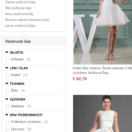
Čierne stužková šaty
Žlté stužková šaty
Sexy stužková šaty
Plusová velkosť stužková šaty
Lacné stužková Šaty
Vlastnosti šiat
SILUETA
A Riadok
(3)
LEM / VLAK
Krátke Bez rukávov Široké popruhy S h
výstrihom Stužková Šaty
Krátke
(3)
€ 82,76
TKANINA
Šifón
(4)
VýZDOBA
Skladaný
(3)
SPäť PODROBNOSTI
S hlbokým výstrihom
(3)
Zips hore
(5)