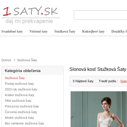
Svadobné šaty
Večerné šaty
Stužková Šaty
Koktejlové šaty
Družičky š
Domov
Stužková Šaty
Slonová kosť Stužková Šaty
Kategória oblečenia
Stužková Šaty
5 Nájdené šaty
Triediť podľa :
Najp
Predaj stužková šaty
2023 rok stužková šaty
Krátke stužková šaty
Dlhé stužková šaty
Princezná stužková šaty
Červená stužková šaty
Modré stužková šaty
Bez ramienok stužková šaty