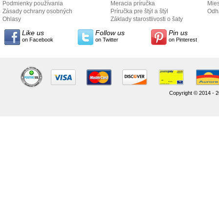
Podmienky používania
Meracia príručka
Mies
Zásady ochrany osobných
Príručka pre štýl a štýl
odo
Odh
údajov
Ohlasy
Základy starostlivosti o šaty
Like us
Follow us
Pin us
on Facebook
on Twitter
on Pinterest
Copyright © 2014 - 