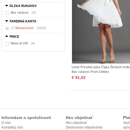
DLžKA RUKáVOV
Bez rukávov
(4)
FAREBNá KARTA
Slonová kosť
(1023)
PRICE
Meno di 100
(4)
Letné Prírodné pása Čipka Širokým hrdl
Bez rukávov Prom Obleko
€ 91,02
Informácie o spoločnosti
Ako objednať
Pla
O nás
Ako objednať
Spôs
Kontaktuj nás
Sledovanie objednávky
spô