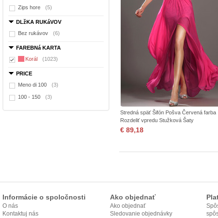
Zips hore
(5)
DLžKA RUKáVOV
Bez rukávov
(6)
FAREBNá KARTA
Korál
(1023)
PRICE
Meno di 100
(3)
100 - 150
(3)
Stredná späť Šifón Pošva Červená farba
Rozdeliť vpredu Stužková Šaty
€ 89,18
Informácie o spoločnosti
Ako objednať
Pla
O nás
Ako objednať
Spôs
Kontaktuj nás
Sledovanie objednávky
spô