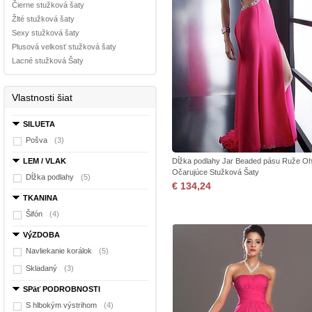
Čierne stužková šaty
Žlté stužková šaty
Sexy stužková šaty
Plusová velkosť stužková šaty
Lacné stužková Šaty
Vlastnosti šiat
SILUETA
Pošva
(3)
LEM / VLAK
Dĺžka podlahy Jar Beaded pásu Ruže Oh
Očarujúce Stužková Šaty
Dĺžka podlahy
(5)
€ 134,24
TKANINA
Šifón
(4)
VýZDOBA
Navliekanie korálok
(5)
Skladaný
(3)
SPäť PODROBNOSTI
S hlbokým výstrihom
(4)