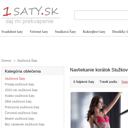
Svadobné šaty
Večerné šaty
Stužková Šaty
Koktejlové šaty
Družičky š
Domov
Stužková Šaty
Navliekanie korálok Stužkov
Kategória oblečenia
Stužková Šaty
6 Nájdené šaty
Triediť podľa :
Najp
Predaj stužková šaty
2023 rok stužková šaty
Krátke stužková šaty
Dlhé stužková šaty
Princezná stužková šaty
Červená stužková šaty
Modré stužková šaty
Bez ramienok stužková šaty