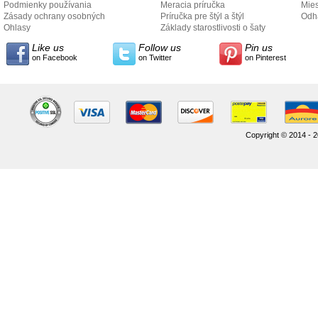
Podmienky používania
Meracia príručka
Mies
Zásady ochrany osobných
Príručka pre štýl a štýl
odo
Odh
údajov
Ohlasy
Základy starostlivosti o šaty
Like us
Follow us
Pin us
on Facebook
on Twitter
on Pinterest
Copyright © 2014 - 