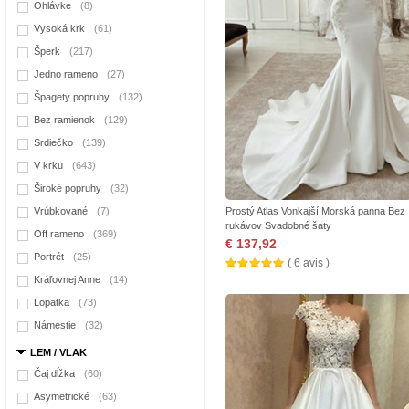
Ohlávke
(8)
Vysoká krk
(61)
Šperk
(217)
Jedno rameno
(27)
Špagety popruhy
(132)
Bez ramienok
(129)
Srdiečko
(139)
V krku
(643)
Široké popruhy
(32)
Vrúbkované
(7)
Prostý Atlas Vonkajší Morská panna Bez
rukávov Svadobné šaty
Off rameno
(369)
€ 137,92
Portrét
(25)
( 6 avis )
Kráľovnej Anne
(14)
Lopatka
(73)
Námestie
(32)
LEM / VLAK
Čaj dĺžka
(60)
Asymetrické
(63)