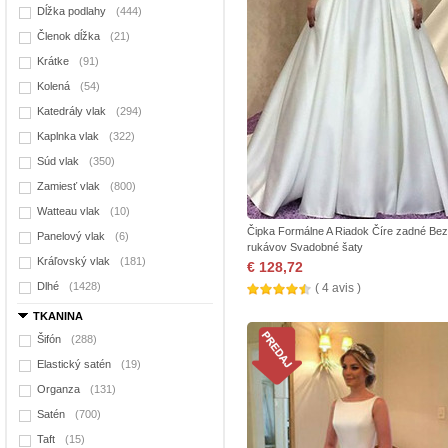
Dĺžka podlahy
(444)
Členok dĺžka
(21)
Krátke
(91)
Kolená
(54)
Katedrály vlak
(294)
Kaplnka vlak
(322)
Súd vlak
(350)
Zamiesť vlak
(800)
Watteau vlak
(10)
Čipka Formálne A Riadok Číre zadné Bez
Panelový vlak
(6)
rukávov Svadobné šaty
Kráľovský vlak
(181)
€ 128,72
Dlhé
(1428)
( 4 avis )
TKANINA
Šifón
(288)
Elastický satén
(19)
Organza
(131)
Satén
(700)
Taft
(15)