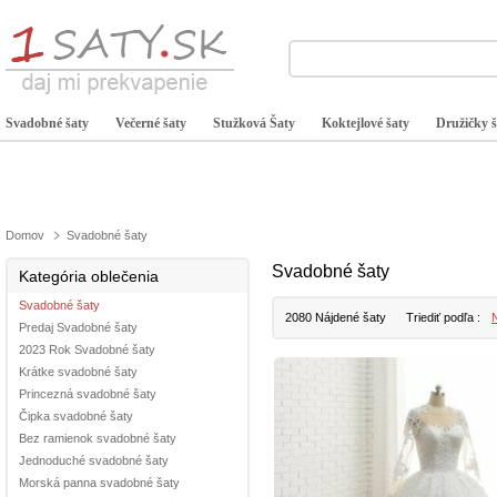
Svadobné šaty
Večerné šaty
Stužková Šaty
Koktejlové šaty
Družičky š
Domov
Svadobné šaty
Svadobné šaty
Kategória oblečenia
Svadobné šaty
2080 Nájdené šaty
Triediť podľa :
N
Predaj Svadobné šaty
2023 Rok Svadobné šaty
Krátke svadobné šaty
Princezná svadobné šaty
Čipka svadobné šaty
Bez ramienok svadobné šaty
Jednoduché svadobné šaty
Morská panna svadobné šaty