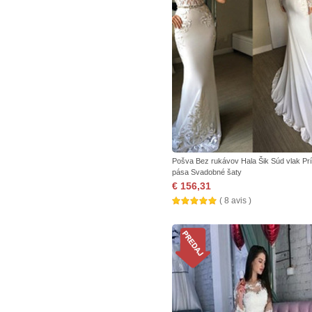
Pošva Bez rukávov Hala Šik Súd vlak Pr
pása Svadobné šaty
€ 156,31
( 8 avis )