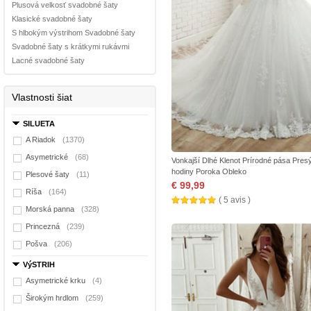
Plusová velkosť svadobné šaty
Klasické svadobné šaty
S hlbokým výstrihom Svadobné šaty
Svadobné šaty s krátkymi rukávmi
Lacné svadobné šaty
Vlastnosti šiat
SILUETA
A Riadok
(1370)
Asymetrické
(68)
Vonkajší Dlhé Klenot Prírodné pása Pres
hodiny Poroka Obleko
Plesové šaty
(11)
€ 99,99
Ríša
(164)
( 5 avis )
Morská panna
(328)
Princezná
(239)
Pošva
(206)
VýSTRIH
Asymetrické krku
(4)
Širokým hrdlom
(259)