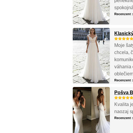
perfektne
spokojná
Recenzent 
Klasick
Moje šat
chcela, č
komuniko
váhania 
oblečiem
Recenzent 
Pošva B
Kvalita j
naozaj s
Recenzent 