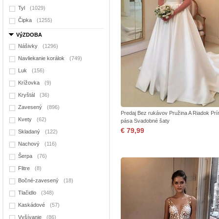
Tyl
(1029)
Čipka
(1255)
VýZDOBA
Nášivky
(1296)
Navliekanie korálok
(749)
Luk
(156)
Krížovka
(9)
Kryštál
(36)
Zavesený
(896)
Predaj Bez rukávov Pružina A Riadok Prí
Kvety
(62)
pása Svadobné šaty
€ 79,99
Skladaný
(122)
Nachový
(116)
Šerpa
(76)
Flitre
(8)
Bočné-zavesený
(18)
Tlačidlo
(348)
Kaskádové
(57)
Vyšívanie
(86)