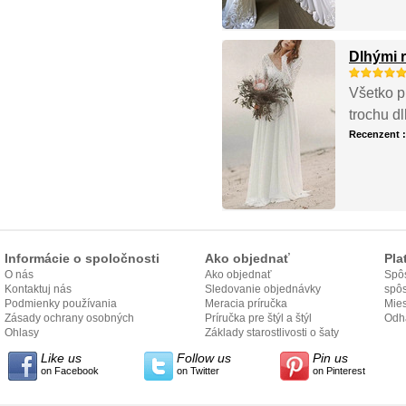
Dlhými 
Všetko p
trochu d
Recenzent 
Informácie o spoločnosti
Ako objednať
Pla
O nás
Ako objednať
Spôs
Kontaktuj nás
Sledovanie objednávky
spô
Podmienky používania
Meracia príručka
Mies
Zásady ochrany osobných
Príručka pre štýl a štýl
odo
Odh
údajov
Ohlasy
Základy starostlivosti o šaty
Like us
Follow us
Pin us
on Facebook
on Twitter
on Pinterest