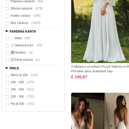
Polovica rukávmi
(44)
Dlhými rukávmi
(579)
Krátke rukávy
(340)
Bez rukávov
(1025)
FAREBNá KARTA
Biela
(48)
Slonová kosť
(39)
Striebro
(4)
Perla ružová
(5)
S hlbokým výstrihom Prostý Nášivky A-R
PRICE
Prírodné pása Svadobné šaty
Meno di 100
(122)
€ 140,67
100 - 150
(375)
150 - 200
(621)
200 - 300
(720)
Più di 300
(241)