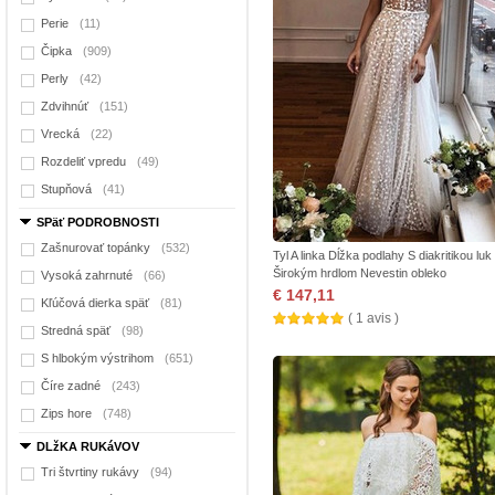
Perie
(11)
Čipka
(909)
Perly
(42)
Zdvihnúť
(151)
Vrecká
(22)
Rozdeliť vpredu
(49)
Stupňová
(41)
SPäť PODROBNOSTI
Zašnurovať topánky
(532)
Tyl A linka Dĺžka podlahy S diakritikou luk
Širokým hrdlom Nevestin obleko
Vysoká zahrnuté
(66)
€ 147,11
Kľúčová dierka späť
(81)
( 1 avis )
Stredná späť
(98)
S hlbokým výstrihom
(651)
Číre zadné
(243)
Zips hore
(748)
DLžKA RUKáVOV
Tri štvrtiny rukávy
(94)