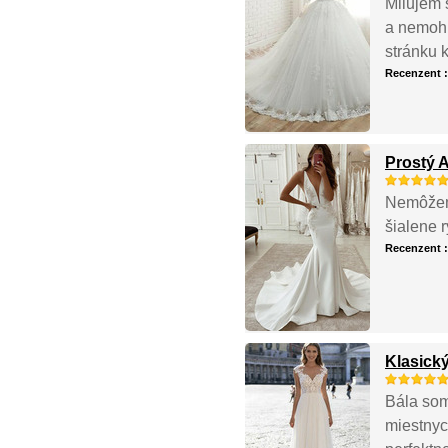
Milujem s
a nemohl
stránku 
Recenzent 
Prostý 
Nemôžem 
šialene r
Recenzent 
Klasick
Bála som
miestnyc