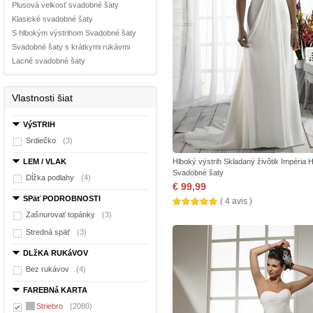
Plusová velkosť svadobné šaty
Klasické svadobné šaty
S hlbokým výstrihom Svadobné šaty
Svadobné šaty s krátkymi rukávmi
Lacné svadobné šaty
Vlastnosti šiat
VýSTRIH
Srdiečko
(3)
LEM / VLAK
Hlboký výstrih Skladaný živôtik Impéria 
Svadobné šaty
Dĺžka podlahy
(4)
€ 99,99
SPäť PODROBNOSTI
( 4 avis )
Zašnurovať topánky
(3)
Stredná späť
(3)
DLžKA RUKáVOV
Bez rukávov
(4)
FAREBNá KARTA
Striebro
(2080)