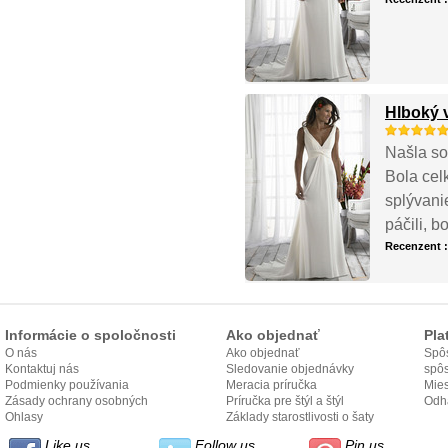
Hlboký 
Našla so
Bola cel
splývanie
páčili, b
Recenzent 
Informácie o spoločnosti
Ako objednať
Pla
O nás
Ako objednať
Spôs
Kontaktuj nás
Sledovanie objednávky
spô
Podmienky používania
Meracia príručka
Mies
Zásady ochrany osobných
Príručka pre štýl a štýl
odo
Odh
údajov
Ohlasy
Základy starostlivosti o šaty
Like us
Follow us
Pin us