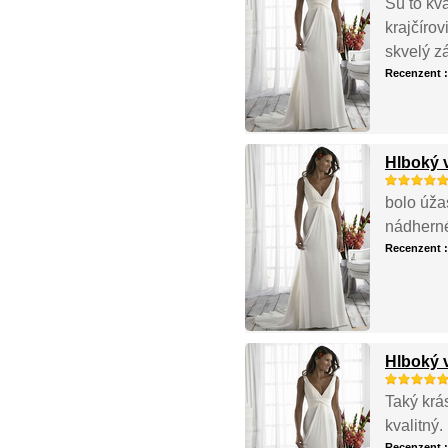
Sú to kva
krajčírov
skvelý z
Recenzent 
Hlboký 
bolo úža
nádhern
Recenzent 
Hlboký 
Taký krás
kvalitný.
Recenzent 