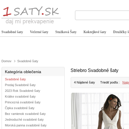
Svadobné šaty
Večerné šaty
Stužková Šaty
Koktejlové šaty
Družičky š
Domov
Svadobné šaty
Striebro Svadobné šaty
Kategória oblečenia
Svadobné šaty
4 Nájdené šaty
Triediť podľa :
Najp
Predaj Svadobné šaty
2023 Rok Svadobné šaty
Krátke svadobné šaty
Princezná svadobné šaty
Čipka svadobné šaty
Bez ramienok svadobné šaty
Jednoduché svadobné šaty
Morská panna svadobné šaty