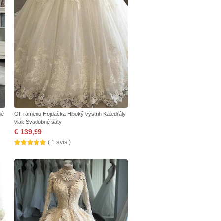
né
Off rameno Hojdačka Hlboký výstrih Katedrály
vlak Svadobné šaty
€ 139,99
( 1 avis )