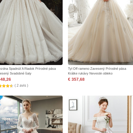
ezdna Spadnúť A Riadok Prírodné pása
Tyl Off rameno Zavesený Prírodné pása
esený Svadobné šaty
Krátke rukávy Nevestin obleko
248,26
€ 357,68
( 2 avis )