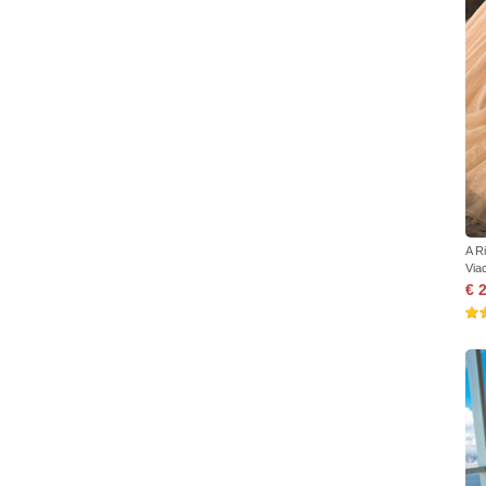
A R
Via
€ 