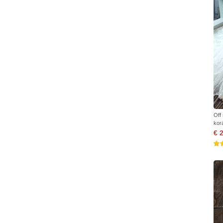
Off
kor
€ 