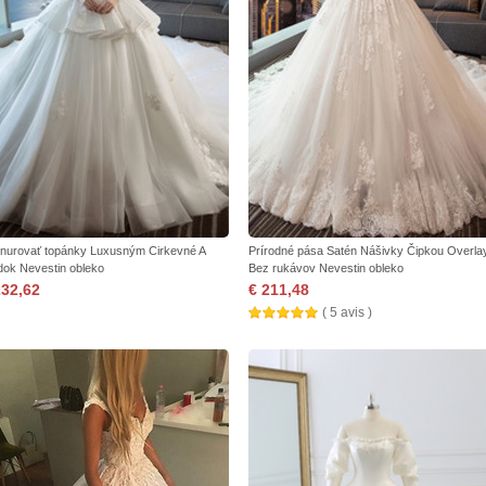
nurovať topánky Luxusným Cirkevné A
Prírodné pása Satén Nášivky Čipkou Overla
dok Nevestin obleko
Bez rukávov Nevestin obleko
232,62
€ 211,48
( 5 avis )