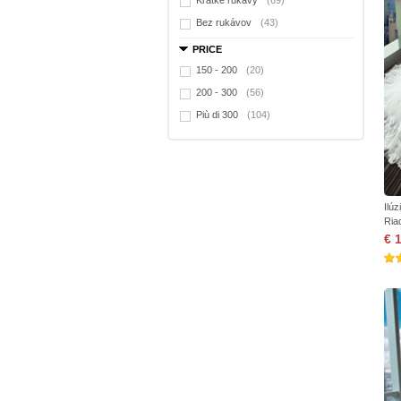
Krátke rukávy
(69)
Bez rukávov
(43)
PRICE
150 - 200
(20)
200 - 300
(56)
Più di 300
(104)
Ilú
Ria
€ 