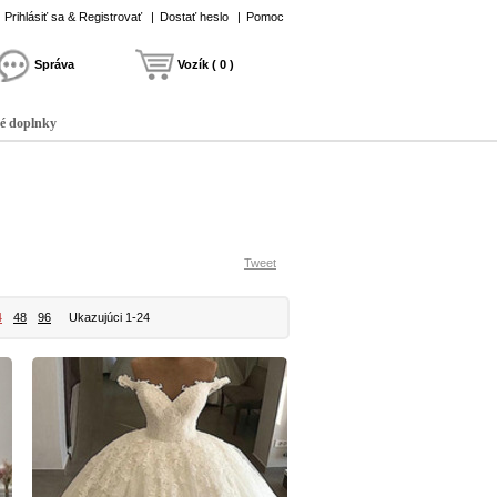
Prihlásiť sa & Registrovať
|
Dostať heslo
|
Pomoc
Správa
Vozík ( 0 )
é doplnky
Tweet
4
48
96
Ukazujúci 1-24