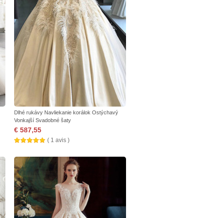
Dlhé rukávy Navliekanie korálok Ostýchavý
Vonkajší Svadobné šaty
€ 587,55
( 1 avis )