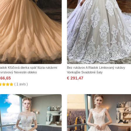
iadok Kľúčová dierka späť Ilúzia rukávmi
Bez rukávov A Riadok Limitovaný rukávy
cvrstvový Nevestin obleko
Vonkajšie Svadobné šaty
266,65
€ 291,47
( 1 avis )