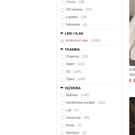
V krku
(38)
Off rameno
(53)
Lopatka
(19)
Námestie
(4)
LEM / VLAK
Kráľovský vlak
(2080)
TKANINA
Organza
(23)
Satén
(111)
A R
Tyl
(104)
Skl
Čipka
(108)
€ 
VýZDOBA
Nášivky
(133)
Navliekanie korálok
(102)
Luk
(7)
Zavesený
(84)
Kvety
(7)
Nachový
(4)