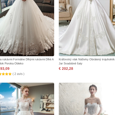
zia rukávmi Formálne Dlhými rukávmi Dlhé A
Kráľovský vlak Nášivky Obrátený trojuholník
dok Poroka Obleko
Jar Svadobné šaty
193,09
€ 202,28
( 2 avis )