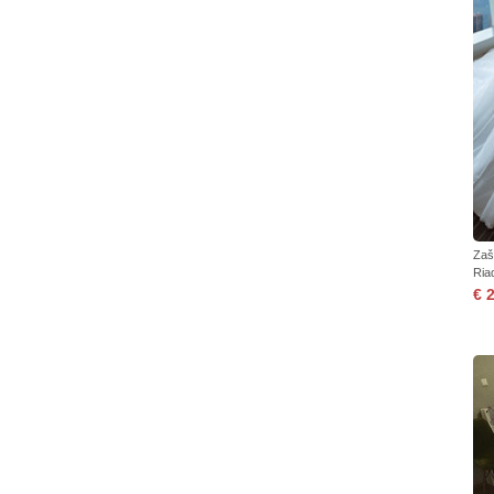
Zaš
Ria
€ 