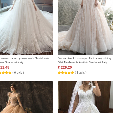
 rameno Inverzný trojuholník Navliekanie
Bez ramienok Luxusným Limitovaný rukávy
álok Svadobné šaty
Dlhé Navliekanie korálok Svadobné šaty
211,48
€ 226,20
( 6 avis )
( 3 avis )