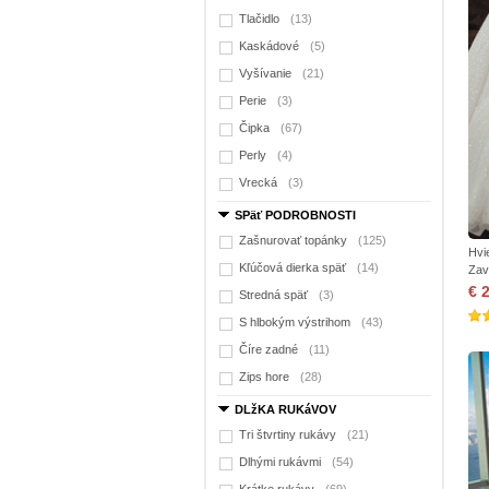
Tlačidlo
(13)
Kaskádové
(5)
Vyšívanie
(21)
Perie
(3)
Čipka
(67)
Perly
(4)
Vrecká
(3)
SPäť PODROBNOSTI
Zašnurovať topánky
(125)
Hvi
Kľúčová dierka späť
(14)
Zav
€ 
Stredná späť
(3)
S hlbokým výstrihom
(43)
Číre zadné
(11)
Zips hore
(28)
DLžKA RUKáVOV
Tri štvrtiny rukávy
(21)
Dlhými rukávmi
(54)