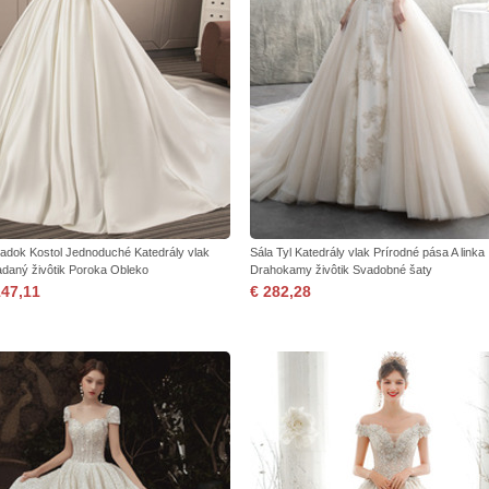
iadok Kostol Jednoduché Katedrály vlak
Sála Tyl Katedrály vlak Prírodné pása A linka
adaný živôtik Poroka Obleko
Drahokamy živôtik Svadobné šaty
147,11
€ 282,28