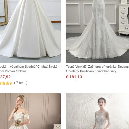
lbokým výstrihom Spadnúť Chýbať Širokým
Tesný Vonkajší Zašnurovať topánky Elegant
lom Poroka Obleko
Obrátený trojuholník Svadobné šaty
137,92
€ 181,13
( 7 avis )