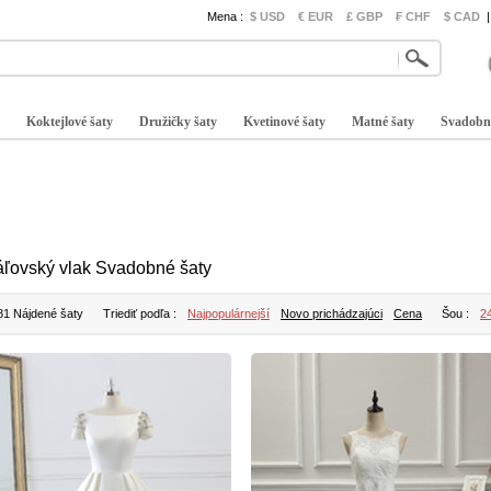
Mena :
$ USD
€ EUR
£ GBP
₣ CHF
$ CAD
|
Koktejlové šaty
Družičky šaty
Kvetinové šaty
Matné šaty
Svadobn
áľovský vlak Svadobné šaty
81 Nájdené šaty
Triediť podľa :
Najpopulárnejší
Novo prichádzajúci
Cena
Šou :
2