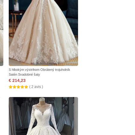
S hlbokým výstrihom Obrátený trojuholník
Satén Svadobné šaty
€ 214,23
( 2 avis )