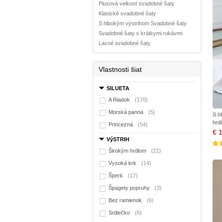
Plusová velkosť svadobné šaty
Klasické svadobné šaty
S hlbokým výstrihom Svadobné šaty
Svadobné šaty s krátkymi rukávmi
Lacné svadobné šaty
Vlastnosti šiat
SILUETA
A Riadok
(170)
Morská panna
(5)
S h
hrd
Princezná
(54)
€ 
VýSTRIH
Širokým hrdlom
(21)
Vysoká krk
(14)
Šperk
(17)
Špagety popruhy
(3)
Bez ramienok
(6)
Srdiečko
(6)