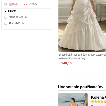
Perla ružová
(2080)
PRICE
Meno di 100
(2)
150 - 200
(2)
Svetlo šedá Plesové šaty Klesol pasu ve
veľkosti Svadobné šaty
€ 146,19
Hodnotenie používateľov
Kolená 