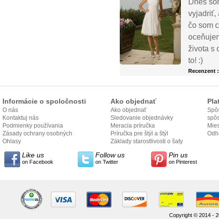
Dnes som
vyjadriť,
čo som c
oceňujem
života s
to! :)
Recenzent 
Informácie o spoločnosti
Ako objednať
Pla
O nás
Ako objednať
Spôs
Kontaktuj nás
Sledovanie objednávky
spô
Podmienky používania
Meracia príručka
Mies
Zásady ochrany osobných
Príručka pre štýl a štýl
odo
Odh
údajov
Ohlasy
Základy starostlivosti o šaty
Like us
Follow us
Pin us
on Facebook
on Twitter
on Pinterest
Copyright © 2014 - 