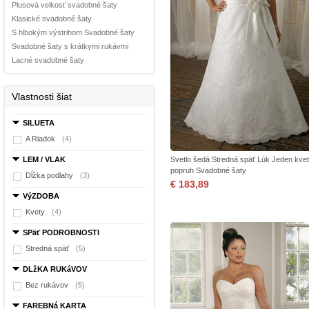
Plusová velkosť svadobné šaty
Klasické svadobné šaty
S hlbokým výstrihom Svadobné šaty
Svadobné šaty s krátkymi rukávmi
Lacné svadobné šaty
Vlastnosti šiat
SILUETA
A Riadok
(4)
LEM / VLAK
Svetlo šedá Stredná späť Lúk Jeden kvet
popruh Svadobné šaty
Dĺžka podlahy
(3)
€ 183,89
VýZDOBA
Kvety
(4)
SPäť PODROBNOSTI
Stredná späť
(5)
DLžKA RUKáVOV
Bez rukávov
(5)
FAREBNá KARTA