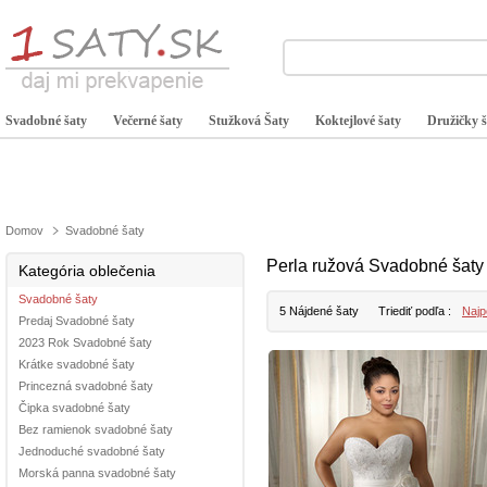
Svadobné šaty
Večerné šaty
Stužková Šaty
Koktejlové šaty
Družičky š
Domov
Svadobné šaty
Perla ružová Svadobné šaty
Kategória oblečenia
Svadobné šaty
5 Nájdené šaty
Triediť podľa :
Najp
Predaj Svadobné šaty
2023 Rok Svadobné šaty
Krátke svadobné šaty
Princezná svadobné šaty
Čipka svadobné šaty
Bez ramienok svadobné šaty
Jednoduché svadobné šaty
Morská panna svadobné šaty