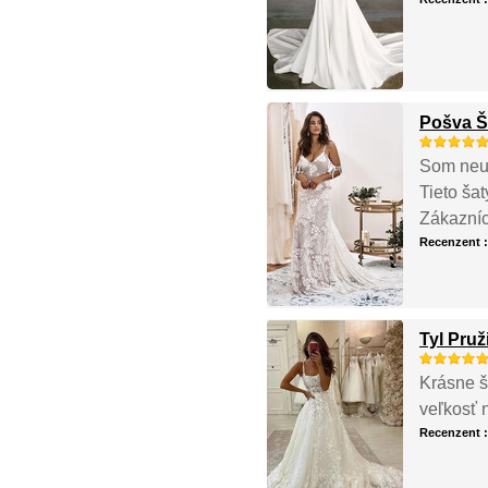
Pošva Š
Som neuv
Tieto ša
Zákazníck
Recenzent 
Tyl Pru
Krásne š
veľkosť 
Recenzent 