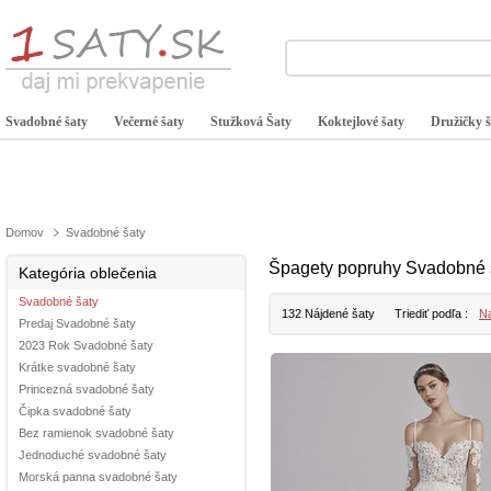
Svadobné šaty
Večerné šaty
Stužková Šaty
Koktejlové šaty
Družičky š
Domov
Svadobné šaty
Špagety popruhy Svadobné
Kategória oblečenia
Svadobné šaty
132 Nájdené šaty
Triediť podľa :
Na
Predaj Svadobné šaty
2023 Rok Svadobné šaty
Krátke svadobné šaty
Princezná svadobné šaty
Čipka svadobné šaty
Bez ramienok svadobné šaty
Jednoduché svadobné šaty
Morská panna svadobné šaty