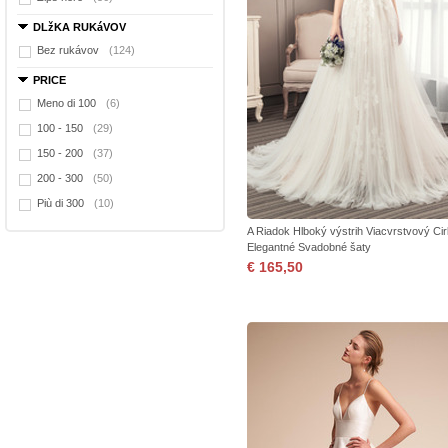
DLžKA RUKáVOV
Bez rukávov
(124)
PRICE
Meno di 100
(6)
100 - 150
(29)
150 - 200
(37)
200 - 300
(50)
Più di 300
(10)
A Riadok Hlboký výstrih Viacvrstvový Ci
Elegantné Svadobné šaty
€ 165,50