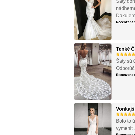
Šaty dora
nádherné.
Ďakujem
Recenzent 
Tenké Č
Šaty sú 
Odporúča
Recenzent 
Vonkajš
Bolo to 
vymeniť 
Recenzent 