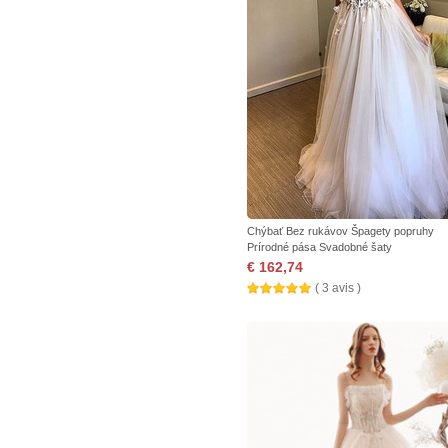
Chýbať Bez rukávov Špagety popruhy
Prírodné pása Svadobné šaty
€ 162,74
( 3 avis )