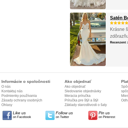
Satén B
Krásne ša
zdôrazňu
Recenzent 
Informácie o spoločnosti
Ako objednať
Pla
O nás
Ako objednať
Spôs
Kontaktuj nás
Sledovanie objednávky
spô
Podmienky používania
Meracia príručka
Mies
Zásady ochrany osobných
Príručka pre štýl a štýl
odo
Odh
údajov
Ohlasy
Základy starostlivosti o šaty
Like us
Follow us
Pin us
on Facebook
on Twitter
on Pinterest