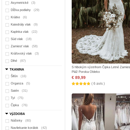
Asymetrické
(3)
Dĺžka podlahy
(29)
Krátke
(6)
Katedrály vlak
(9)
Kaplnka vlak
(22)
Súd vlak
(18)
Zamiesť vlak
(58)
Kráľovský vlak
(3)
Dlhé
(87)
S hlbokým výstrihom Čipka Letné Zamies
TKANINA
Pláž Poroka Obleko
Šifón
(16)
€ 89,99
Organza
(5)
( 6 avis )
Satén
(31)
Tyl
(75)
Čipka
(76)
VýZDOBA
Nášivky
(80)
Navliekanie korálok
(42)