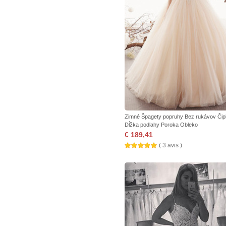
Zimné Špagety popruhy Bez rukávov Či
Dĺžka podlahy Poroka Obleko
€ 189,41
( 3 avis )