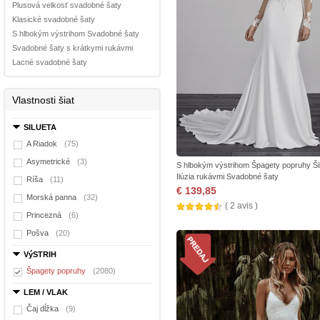
Plusová velkosť svadobné šaty
Klasické svadobné šaty
S hlbokým výstrihom Svadobné šaty
Svadobné šaty s krátkymi rukávmi
Lacné svadobné šaty
Vlastnosti šiat
SILUETA
A Riadok
(75)
Asymetrické
(3)
S hlbokým výstrihom Špagety popruhy Ši
Ilúzia rukávmi Svadobné šaty
Ríša
(11)
€ 139,85
Morská panna
(32)
( 2 avis )
Princezná
(6)
Pošva
(20)
VýSTRIH
Špagety popruhy
(2080)
LEM / VLAK
Čaj dĺžka
(9)