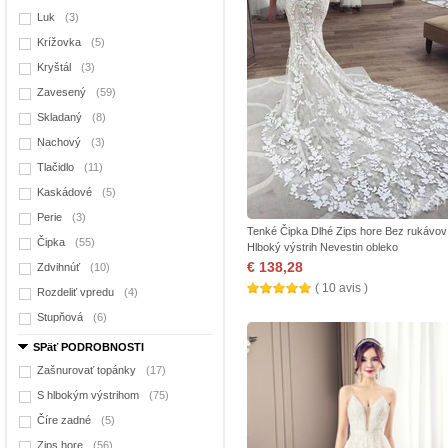
Luk
(3)
Krížovka
(5)
Kryštál
(3)
Zavesený
(59)
Skladaný
(8)
Nachový
(3)
Tlačidlo
(11)
Kaskádové
(5)
Perie
(3)
Tenké Čipka Dlhé Zips hore Bez rukávov
Čipka
(55)
Hlboký výstrih Nevestin obleko
€ 138,28
Zdvihnúť
(10)
( 10 avis )
Rozdeliť vpredu
(4)
Stupňová
(6)
SPäť PODROBNOSTI
Zašnurovať topánky
(17)
S hlbokým výstrihom
(75)
Číre zadné
(5)
Zips hore
(56)