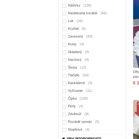
Nášivky
(136)
Navliekanie korálok
(66)
Luk
(26)
Kryštál
(5)
Zavesený
(83)
Kvety
(4)
Skladaný
(6)
Nachový
(9)
Šerpa
(13)
Dlh
Tlačidlo
(54)
pás
€ 
Kaskádové
(5)
Vyšívanie
(11)
Čipka
(120)
Perly
(4)
Zdvihnúť
(9)
Rozdeliť vpredu
(5)
Stupňová
(4)
SPäť PODROBNOSTI