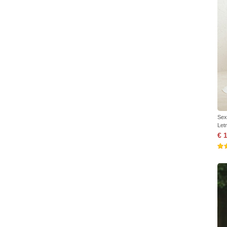
Sex
Let
€ 