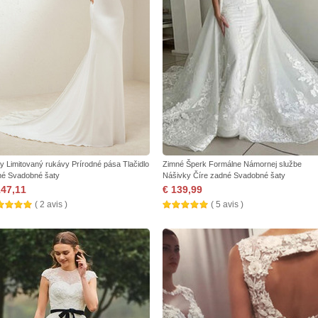
y Limitovaný rukávy Prírodné pása Tlačidlo
Zimné Šperk Formálne Námornej službe
né Svadobné šaty
Nášivky Číre zadné Svadobné šaty
147,11
€ 139,99
( 2 avis )
( 5 avis )