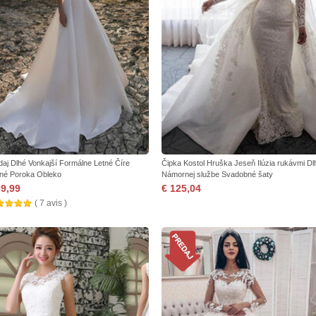
daj Dlhé Vonkajší Formálne Letné Číre
Čipka Kostol Hruška Jeseň Ilúzia rukávmi Dl
né Poroka Obleko
Námornej službe Svadobné šaty
89,99
€ 125,04
( 7 avis )