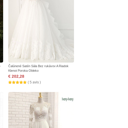
-
Čalúnené Satén Sála Bez rukávov A Riadok
Klenot Poroka Obleko
€ 202,28
( 5 avis )