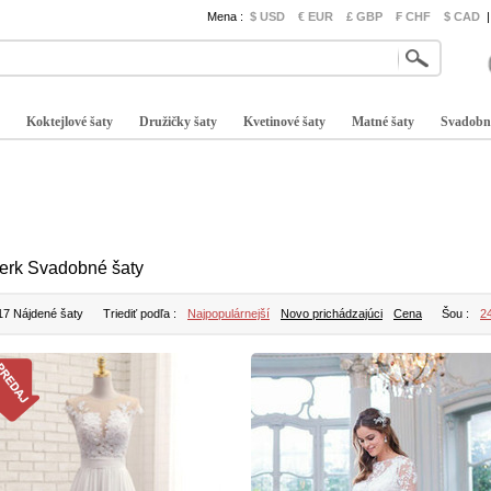
Mena :
$ USD
€ EUR
£ GBP
₣ CHF
$ CAD
|
Koktejlové šaty
Družičky šaty
Kvetinové šaty
Matné šaty
Svadobn
erk Svadobné šaty
17 Nájdené šaty
Triediť podľa :
Najpopulárnejší
Novo prichádzajúci
Cena
Šou :
2