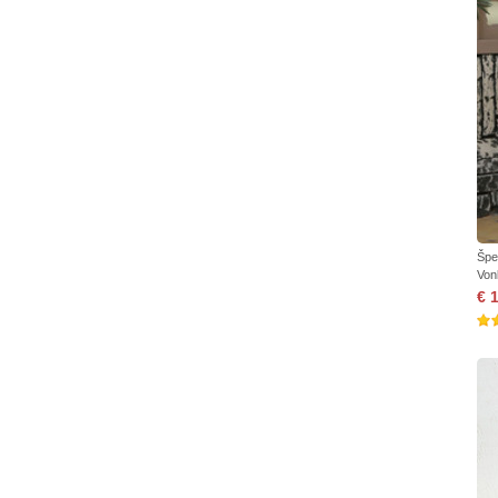
Špe
Von
€ 