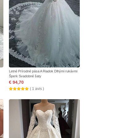
Letné Prírodné pása A Riadok Dlhými rukávmi
Šperk Svadobné šaty
€ 94,70
( 1 avis )