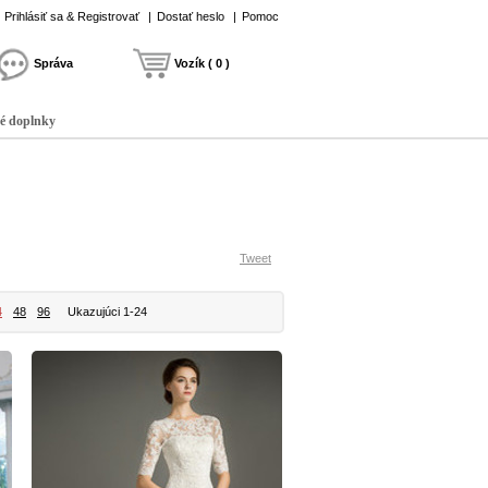
Prihlásiť sa & Registrovať
|
Dostať heslo
|
Pomoc
Správa
Vozík ( 0 )
é doplnky
Tweet
4
48
96
Ukazujúci 1-24