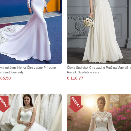
ými rukávmi Klenot Číre zadné Prírodné
Čipka Súd vlak Číre zadné Pružina Vonkajší 
a Svadobné šaty
Riadok Svadobné šaty
165,50
€ 116,77