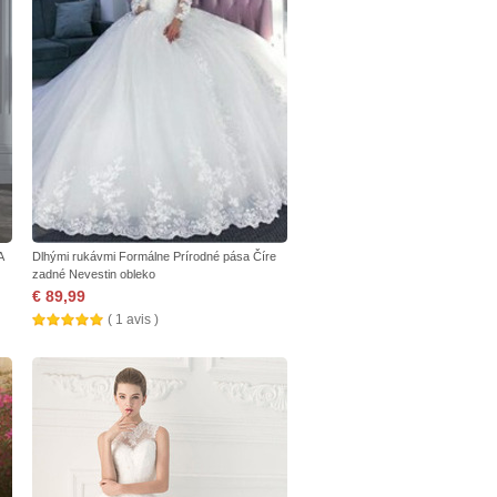
A
Dlhými rukávmi Formálne Prírodné pása Číre
zadné Nevestin obleko
€ 89,99
( 1 avis )