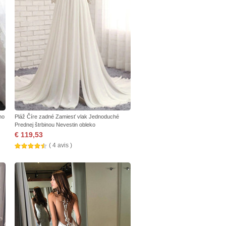
ho
Pláž Číre zadné Zamiesť vlak Jednoduché
Prednej štrbinou Nevestin obleko
€ 119,53
( 4 avis )