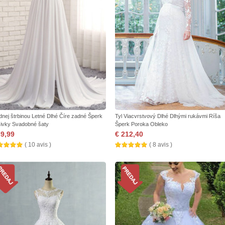
dnej štrbinou Letné Dlhé Číre zadné Šperk
Tyl Viacvrstvový Dlhé Dlhými rukávmi Ríša
ivky Svadobné šaty
Šperk Poroka Obleko
69,99
€ 212,40
( 10 avis )
( 8 avis )