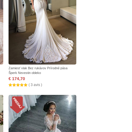
Zamiesť vlak Bez rukávov Prírodné pása
Šperk Nevestin obleko
€ 174,70
( 3 avis )