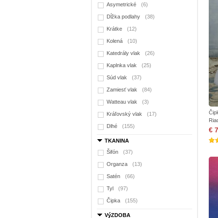
Asymetrické
(6)
Dĺžka podlahy
(38)
Krátke
(12)
Kolená
(10)
Katedrály vlak
(26)
Kaplnka vlak
(25)
Súd vlak
(37)
Zamiesť vlak
(84)
Watteau vlak
(3)
Čip
Kráľovský vlak
(17)
Ria
Dlhé
(155)
€ 
TKANINA
Šifón
(37)
Organza
(13)
Satén
(66)
Tyl
(97)
Čipka
(155)
VýZDOBA