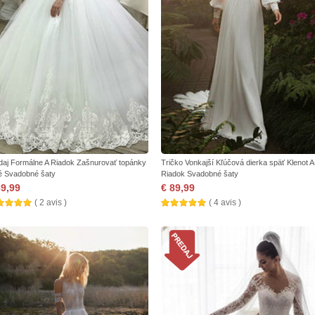
daj Formálne A Riadok Zašnurovať topánky
Tričko Vonkajší Kľúčová dierka späť Klenot A
é Svadobné šaty
Riadok Svadobné šaty
89,99
€ 89,99
( 2 avis )
( 4 avis )