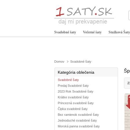
Svadobné šaty
Večerné šaty
Stužková Šaty
Domov
Svadobné šaty
Šp
Kategória oblečenia
Svadobné šaty
2
Predaj Svadobné šaty
2023 Rok Svadobné šaty
Krátke svadobné šaty
Princezná svadobné šaty
Čipka svadobné šaty
Bez ramienok svadobné šaty
Jednoduché svadobné šaty
Morská panna svadobné šaty