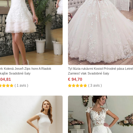
rk Kolená Jeseň Zips hore A Riadok
Tyl Ilúzia rukávmi Kostol Prírodné pása Letné
kajšie Svadobné šaty
Zamiesť vlak Svadobné šaty
104,81
€ 94,70
( 1 avis )
( 3 avis )