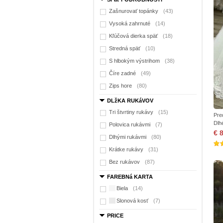
Zašnurovať topánky
(43)
Vysoká zahrnuté
(14)
Kľúčová dierka späť
(18)
Stredná späť
(10)
S hlbokým výstrihom
(38)
Číre zadné
(49)
Zips hore
(80)
DLžKA RUKáVOV
Tri štvrtiny rukávy
(15)
Pre
Dlh
Polovica rukávmi
(7)
€ 
Dlhými rukávmi
(80)
Krátke rukávy
(31)
Bez rukávov
(87)
FAREBNá KARTA
Biela
(14)
Slonová kosť
(7)
PRICE