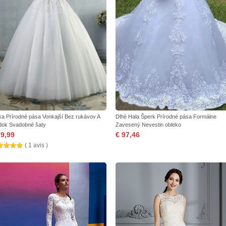
ka Prírodné pása Vonkajší Bez rukávov A
Dlhé Hala Šperk Prírodné pása Formálne
dok Svadobné šaty
Zavesený Nevestin obleko
79,99
€ 97,46
( 1 avis )