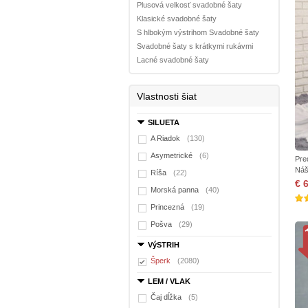
Plusová velkosť svadobné šaty
Klasické svadobné šaty
S hlbokým výstrihom Svadobné šaty
Svadobné šaty s krátkymi rukávmi
Lacné svadobné šaty
Vlastnosti šiat
SILUETA
A Riadok
(130)
Asymetrické
(6)
Pre
Náš
Ríša
(22)
€ 
Morská panna
(40)
Princezná
(19)
Pošva
(29)
VýSTRIH
Šperk
(2080)
LEM / VLAK
Čaj dĺžka
(5)