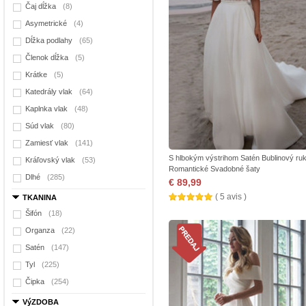
Čaj dĺžka
(8)
Asymetrické
(4)
Dĺžka podlahy
(65)
Členok dĺžka
(5)
Krátke
(5)
Katedrály vlak
(64)
Kaplnka vlak
(48)
Súd vlak
(80)
Zamiesť vlak
(141)
S hlbokým výstrihom Satén Bublinový ru
Kráľovský vlak
(53)
Romantické Svadobné šaty
Dlhé
(285)
€ 89,99
( 5 avis )
TKANINA
Šifón
(18)
Organza
(22)
Satén
(147)
Tyl
(225)
Čipka
(254)
VýZDOBA