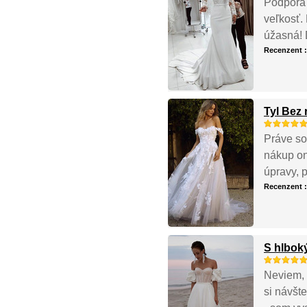
Podpora 
veľkosť. 
úžasná!
Recenzent 
Tyl Bez
Práve so
nákup on
úpravy, 
Recenzent 
S hlbok
Neviem, 
si návšte