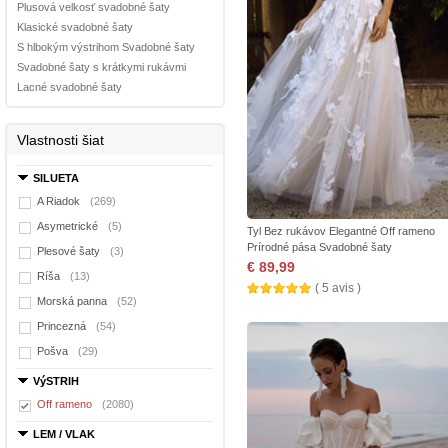
Plusová velkosť svadobné šaty
Klasické svadobné šaty
S hlbokým výstrihom Svadobné šaty
Svadobné šaty s krátkymi rukávmi
Lacné svadobné šaty
Vlastnosti šiat
SILUETA
A Riadok
(269)
Asymetrické
(5)
Tyl Bez rukávov Elegantné Off rameno
Prírodné pása Svadobné šaty
Plesové šaty
(3)
€ 89,99
Ríša
(13)
( 5 avis )
Morská panna
(52)
Princezná
(54)
Pošva
(29)
VýSTRIH
Off rameno
(2080)
LEM / VLAK