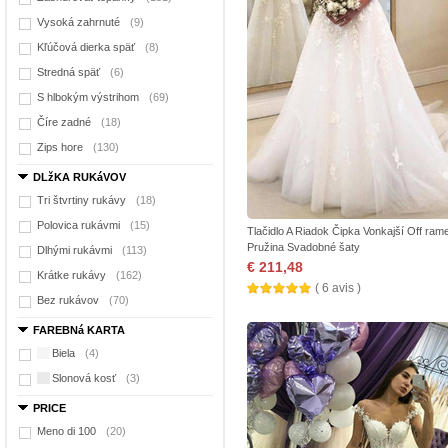
Vysoká zahrnuté
(9)
Kľúčová dierka späť
(8)
Stredná späť
(6)
S hlbokým výstrihom
(69)
Číre zadné
(18)
Zips hore
(130)
DLžKA RUKáVOV
Tri štvrtiny rukávy
(18)
Polovica rukávmi
(15)
Tlačidlo A Riadok Čipka Vonkajší Off ram
Pružina Svadobné šaty
Dlhými rukávmi
(113)
€ 211,48
Krátke rukávy
(162)
( 6 avis )
Bez rukávov
(70)
FAREBNá KARTA
Biela
(4)
Slonová kosť
(3)
PRICE
Meno di 100
(20)