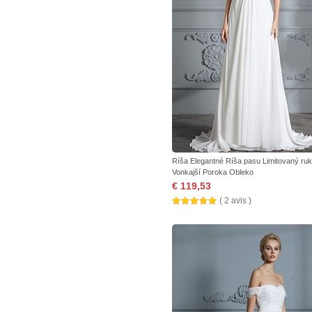
Ríša Elegantné Ríša pasu Limitovaný ru
Vonkajší Poroka Obleko
€ 119,53
( 2 avis )