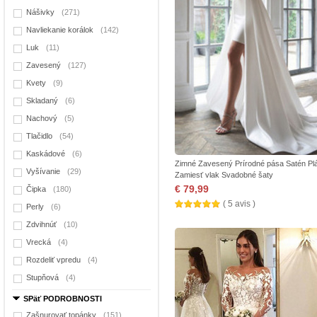
Nášivky
(271)
Navliekanie korálok
(142)
Luk
(11)
Zavesený
(127)
Kvety
(9)
Skladaný
(6)
Nachový
(5)
Tlačidlo
(54)
Kaskádové
(6)
Zimné Zavesený Prírodné pása Satén Plá
Vyšívanie
(29)
Zamiesť vlak Svadobné šaty
€ 79,99
Čipka
(180)
( 5 avis )
Perly
(6)
Zdvihnúť
(10)
Vrecká
(4)
Rozdeliť vpredu
(4)
Stupňová
(4)
SPäť PODROBNOSTI
Zašnurovať topánky
(151)