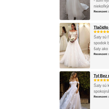
- som vy
niekoľký
Recenzent 
Tlačidl
Šaty sú 
spodok b
šaty ako
Recenzent 
Tyl Bez
Šaty sú 
spokojná
Recenzent 