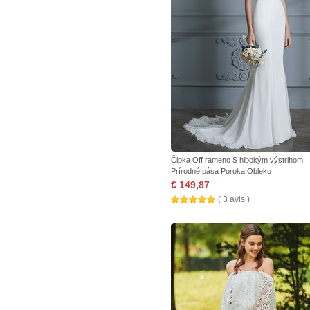
Čipka Off rameno S hlbokým výstrihom
Prírodné pása Poroka Obleko
€ 149,87
( 3 avis )