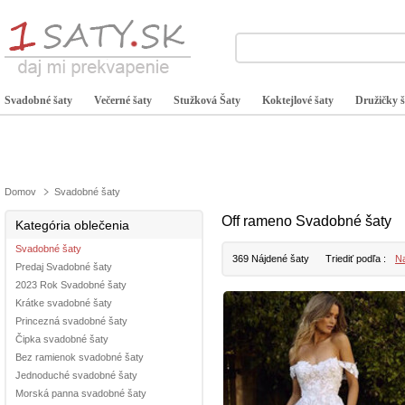
Svadobné šaty
Večerné šaty
Stužková Šaty
Koktejlové šaty
Družičky š
Domov
Svadobné šaty
Off rameno Svadobné šaty
Kategória oblečenia
Svadobné šaty
369 Nájdené šaty
Triediť podľa :
Na
Predaj Svadobné šaty
2023 Rok Svadobné šaty
Krátke svadobné šaty
Princezná svadobné šaty
Čipka svadobné šaty
Bez ramienok svadobné šaty
Jednoduché svadobné šaty
Morská panna svadobné šaty