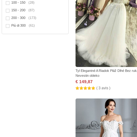
100 - 150
(28)
150 - 200
(87)
200 - 300
(173)
Più di 300
(61)
Tyl Elegantné A Riadok Pláž Dlhé Bez ru
Nevestin obleko
€ 149,87
( 3 avis )