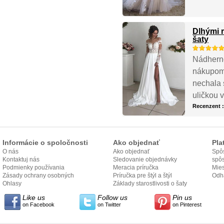
Dlhými 
šaty
Nádherné
nákupom.
nechala 
uličkou v
Recenzent 
Informácie o spoločnosti
Ako objednať
Pla
O nás
Ako objednať
Spôs
Kontaktuj nás
Sledovanie objednávky
spô
Podmienky používania
Meracia príručka
Mies
Zásady ochrany osobných
Príručka pre štýl a štýl
odo
Odh
údajov
Ohlasy
Základy starostlivosti o šaty
Like us
Follow us
Pin us
on Facebook
on Twitter
on Pinterest