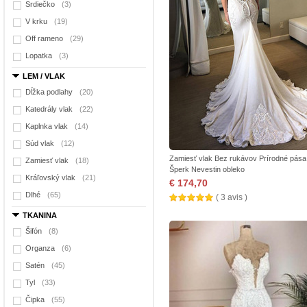
Srdiečko
(3)
V krku
(19)
Off rameno
(29)
Lopatka
(3)
LEM / VLAK
Dĺžka podlahy
(20)
Katedrály vlak
(22)
Kaplnka vlak
(14)
Súd vlak
(12)
Zamiesť vlak Bez rukávov Prírodné pása
Zamiesť vlak
(18)
Šperk Nevestin obleko
Kráľovský vlak
(21)
€ 174,70
Dlhé
(65)
( 3 avis )
TKANINA
Šifón
(8)
Organza
(6)
Satén
(45)
Tyl
(33)
Čipka
(55)