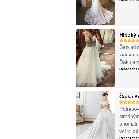
Hlboký 
Šaty mi 
žiarivo 
Ďakujem 
Recenzent 
Čipka K
Potrebov
stredným
anomálny 
veľmi o
Recenzent 