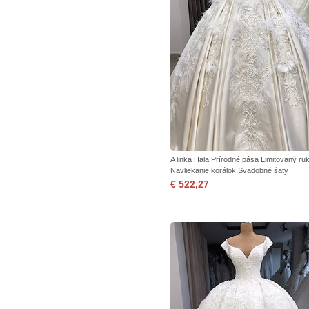
A linka Hala Prírodné pása Limitovaný ru
Navliekanie korálok Svadobné šaty
€ 522,27