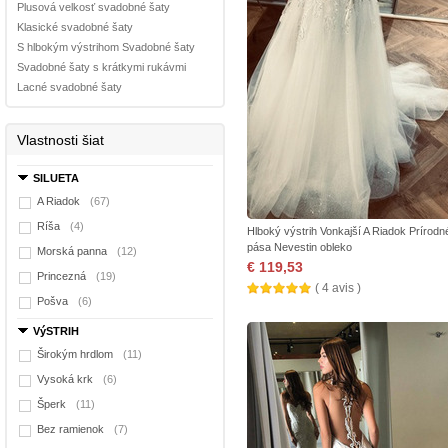
Plusová velkosť svadobné šaty
Klasické svadobné šaty
S hlbokým výstrihom Svadobné šaty
Svadobné šaty s krátkymi rukávmi
Lacné svadobné šaty
Vlastnosti šiat
SILUETA
A Riadok
(67)
Ríša
(4)
Hlboký výstrih Vonkajší A Riadok Prírodn
pása Nevestin obleko
Morská panna
(12)
€ 119,53
Princezná
(19)
( 4 avis )
Pošva
(6)
VýSTRIH
Širokým hrdlom
(11)
Vysoká krk
(6)
Šperk
(11)
Bez ramienok
(7)