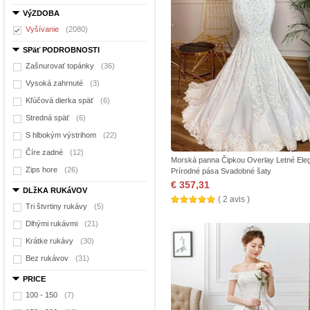
VýZDOBA
Vyšívanie
(2080)
SPäť PODROBNOSTI
Zašnurovať topánky
(36)
Vysoká zahrnuté
(3)
Kľúčová dierka späť
(6)
Stredná späť
(6)
S hlbokým výstrihom
(22)
Číre zadné
(12)
Morská panna Čipkou Overlay Letné Ele
Zips hore
(26)
Prírodné pása Svadobné šaty
€ 357,31
DLžKA RUKáVOV
( 2 avis )
Tri štvrtiny rukávy
(5)
Dlhými rukávmi
(21)
Krátke rukávy
(30)
Bez rukávov
(31)
PRICE
100 - 150
(7)