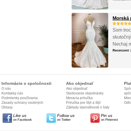
Morská 
Som troc
skutočný
Nechaj ma
Recenzent 
Informácie o spoločnosti
Ako objednať
Pla
O nás
Ako objednať
Spôs
Kontaktuj nás
Sledovanie objednávky
spô
Podmienky používania
Meracia príručka
Mies
Zásady ochrany osobných
Príručka pre štýl a štýl
odo
Odh
údajov
Ohlasy
Základy starostlivosti o šaty
Like us
Follow us
Pin us
on Facebook
on Twitter
on Pinterest