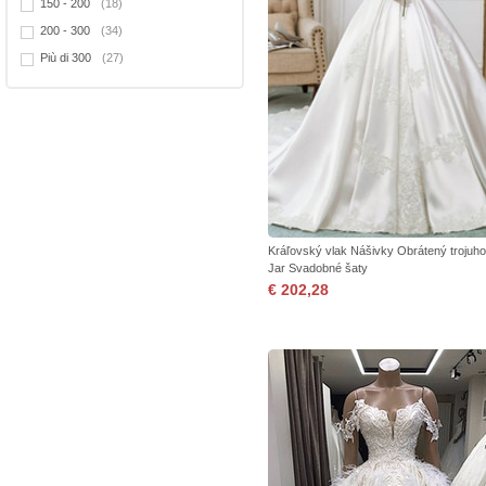
150 - 200
(18)
200 - 300
(34)
Più di 300
(27)
Kráľovský vlak Nášivky Obrátený trojuho
Jar Svadobné šaty
€ 202,28