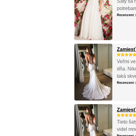
Šaty sa 
potrebam
Recenzent 
Zamiesť
Veľmi ve
dňa. Nik
taká skv
Recenzent 
Zamiesť
Tieto ša
videl mno
Recenzent 