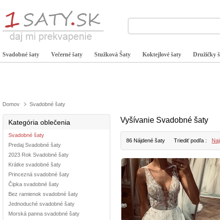
Svadobné šaty
Večerné šaty
Stužková Šaty
Koktejlové šaty
Družičky š
Domov
Svadobné šaty
Vyšívanie Svadobné šaty
Kategória oblečenia
Svadobné šaty
86 Nájdené šaty
Triediť podľa :
Naj
Predaj Svadobné šaty
2023 Rok Svadobné šaty
Krátke svadobné šaty
Princezná svadobné šaty
Čipka svadobné šaty
Bez ramienok svadobné šaty
Jednoduché svadobné šaty
Morská panna svadobné šaty