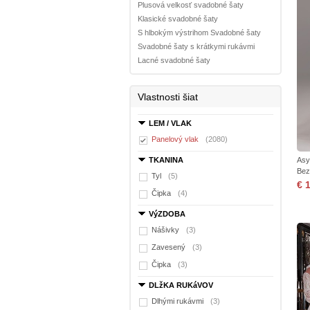
Plusová velkosť svadobné šaty
Klasické svadobné šaty
S hlbokým výstrihom Svadobné šaty
Svadobné šaty s krátkymi rukávmi
Lacné svadobné šaty
Vlastnosti šiat
LEM / VLAK
Panelový vlak
(2080)
TKANINA
Asy
Bez
Tyl
(5)
€ 
Čipka
(4)
VýZDOBA
Nášivky
(3)
Zavesený
(3)
Čipka
(3)
DLžKA RUKáVOV
Dlhými rukávmi
(3)