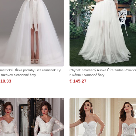
metrické Dĺžka podlahy Bez ramienok Tyl
Chýbať Zavesený A linka Číre zadné Polovic
 rukávov Svadobné šaty
rukávmi Svadobné šaty
110,33
€ 145,27