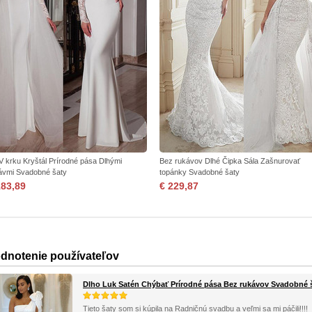
 V krku Kryštál Prírodné pása Dlhými
Bez rukávov Dlhé Čipka Sála Zašnurovať
ávmi Svadobné šaty
topánky Svadobné šaty
183,89
€ 229,87
dnotenie používateľov
Dlho Luk Satén Chýbať Prírodné pása Bez rukávov Svadobné 
Tieto šaty som si kúpila na Radničnú svadbu a veľmi sa mi páčili!!!!