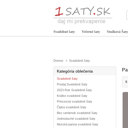
Svadobné šaty
Večerné šaty
Stužková Šaty
Domov
Svadobné šaty
Pa
Kategória oblečenia
Svadobné šaty
6
Predaj Svadobné šaty
2023 Rok Svadobné šaty
Krátke svadobné šaty
Princezná svadobné šaty
Čipka svadobné šaty
Bez ramienok svadobné šaty
Jednoduché svadobné šaty
Morská panna svadobné šaty