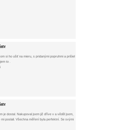
šaty
om si ho ušiť na mieru, s pridanými popruhmi a prišiel
jem to .
4
šaty
em je dostal. Nakupoval jsem již dříve v a věděl jsem,
e mi poslali. Všechna měření byla perfektní. Se svými