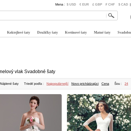
Mena :
$ USD
€ EUR
£ GBP
₣ CHF
$ CAD
|
Koktejlové šaty
Družičky šaty
Kvetinové šaty
Matné šaty
Svadobn
nelový vlak Svadobné šaty
 Nájdené šaty
Triediť podľa :
Najpopulárnejší
Novo prichádzajúci
Cena
Šou :
24