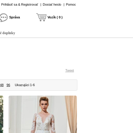
Prihlásiť sa & Registrovať
|
Dostať heslo
|
Pomoc
Správa
Vozík ( 0 )
é doplnky
Tweet
48
96
Ukazujúci 1-6