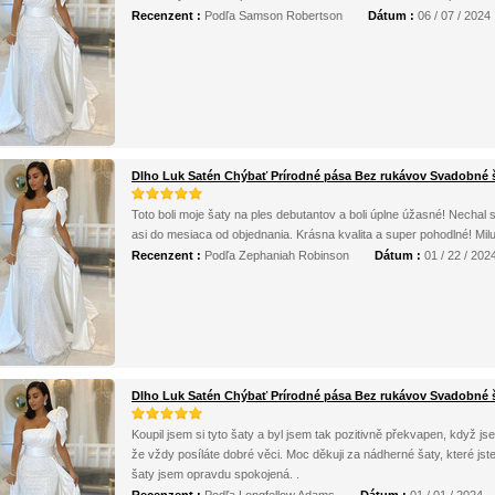
Recenzent :
Podľa Samson Robertson
Dátum :
06 / 07 / 2024
Dlho Luk Satén Chýbať Prírodné pása Bez rukávov Svadobné 
Toto boli moje šaty na ples debutantov a boli úplne úžasné! Nechal s
asi do mesiaca od objednania. Krásna kvalita a super pohodlné! Milu
Recenzent :
Podľa Zephaniah Robinson
Dátum :
01 / 22 / 202
Dlho Luk Satén Chýbať Prírodné pása Bez rukávov Svadobné 
Koupil jsem si tyto šaty a byl jsem tak pozitivně překvapen, když js
že vždy posíláte dobré věci. Moc děkuji za nádherné šaty, které jst
šaty jsem opravdu spokojená. .