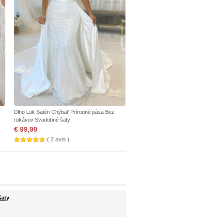
Dlho Luk Satén Chýbať Prírodné pása Bez
rukávov Svadobné šaty
€ 99,99
( 3 avis )
šaty