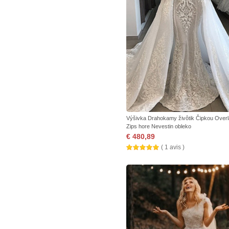
Výšivka Drahokamy živôtik Čipkou Over
Zips hore Nevestin obleko
€ 480,89
( 1 avis )