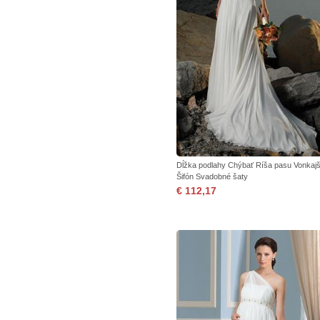
Dĺžka podlahy Chýbať Ríša pasu Vonkajš
Šifón Svadobné šaty
€ 112,17