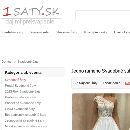
Svadobné šaty
Večerné šaty
Stužková Šaty
Koktejlové šaty
Družičky š
Domov
Svadobné šaty
Jedno rameno Svadobné su
Kategória oblečenia
Svadobné šaty
27 Nájdené šaty
Triediť podľa :
Naj
Predaj Svadobné šaty
2023 Rok Svadobné šaty
Krátke svadobné šaty
Princezná svadobné šaty
Čipka svadobné šaty
Bez ramienok svadobné šaty
Jednoduché svadobné šaty
Morská panna svadobné šaty