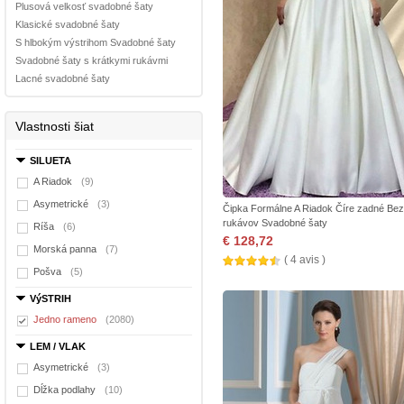
Plusová velkosť svadobné šaty
Klasické svadobné šaty
S hlbokým výstrihom Svadobné šaty
Svadobné šaty s krátkymi rukávmi
Lacné svadobné šaty
Vlastnosti šiat
SILUETA
A Riadok
(9)
Asymetrické
(3)
Čipka Formálne A Riadok Číre zadné Bez
rukávov Svadobné šaty
Ríša
(6)
€ 128,72
Morská panna
(7)
( 4 avis )
Pošva
(5)
VýSTRIH
Jedno rameno
(2080)
LEM / VLAK
Asymetrické
(3)
Dĺžka podlahy
(10)