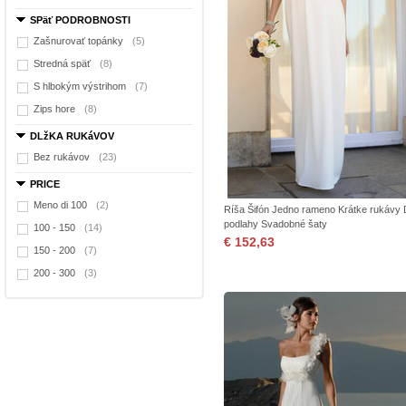
SPäť PODROBNOSTI
Zašnurovať topánky
(5)
Stredná späť
(8)
S hlbokým výstrihom
(7)
Zips hore
(8)
DLžKA RUKáVOV
Bez rukávov
(23)
PRICE
Meno di 100
(2)
Ríša Šifón Jedno rameno Krátke rukávy 
podlahy Svadobné šaty
100 - 150
(14)
€ 152,63
150 - 200
(7)
200 - 300
(3)