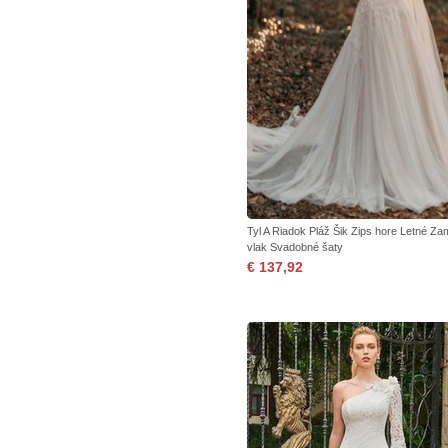
Tyl A Riadok Pláž Šik Zips hore Letné Za
vlak Svadobné šaty
€ 137,92