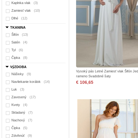
Kaplnka vlak
(3)
Zamiesť vlak
(10)
Dlhé
(12)
TKANINA
Šifón
(13)
Satén
(4)
Tyl
(6)
Čipka
(8)
VýZDOBA
Vysoký pás Letné Zamiesť vlak Šifón Je
Nášivky
(9)
rameno Svadobné šaty
Navliekanie korálok
(14)
€ 106,65
Luk
(3)
Zavesený
(17)
Kvety
(4)
Skladaný
(7)
Nachový
(7)
Čipka
(5)
Zdvihnúť
(9)