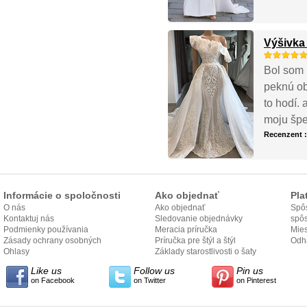
Výšivka
Bol som 
peknú ob
to hodí.
moju špe
Recenzent 
Informácie o spoločnosti
Ako objednať
Pla
O nás
Ako objednať
Spôs
Kontaktuj nás
Sledovanie objednávky
spô
Podmienky používania
Meracia príručka
Mies
Zásady ochrany osobných
Príručka pre štýl a štýl
odo
Odh
údajov
Ohlasy
Základy starostlivosti o šaty
Like us
Follow us
Pin us
on Facebook
on Twitter
on Pinterest