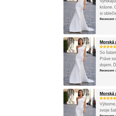
Vynikajú
krásne. 
si obleči
Recenzent 
Morská 
So šatam
Práve so
dojem. Ď
Recenzent 
Morská 
Výborne,
svoje ša
Recenzent 