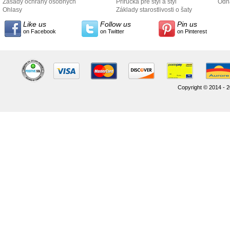
Zásady ochrany osobných
Príručka pre štýl a štýl
odo
Odh
údajov
Ohlasy
Základy starostlivosti o šaty
Like us
Follow us
Pin us
on Facebook
on Twitter
on Pinterest
Copyright © 2014 - 