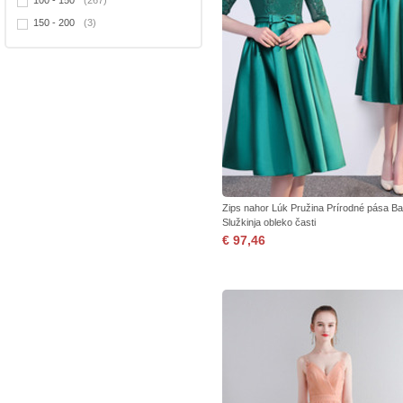
100 - 150
(267)
150 - 200
(3)
Zips nahor Lúk Pružina Prírodné pása B
Služkinja obleko časti
€ 97,46