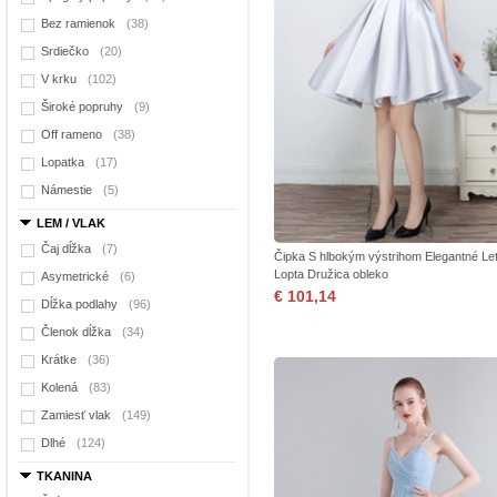
Bez ramienok
(38)
Srdiečko
(20)
V krku
(102)
Široké popruhy
(9)
Off rameno
(38)
Lopatka
(17)
Námestie
(5)
LEM / VLAK
Čaj dĺžka
(7)
Čipka S hlbokým výstrihom Elegantné Le
Lopta Družica obleko
Asymetrické
(6)
€ 101,14
Dĺžka podlahy
(96)
Členok dĺžka
(34)
Krátke
(36)
Kolená
(83)
Zamiesť vlak
(149)
Dlhé
(124)
TKANINA