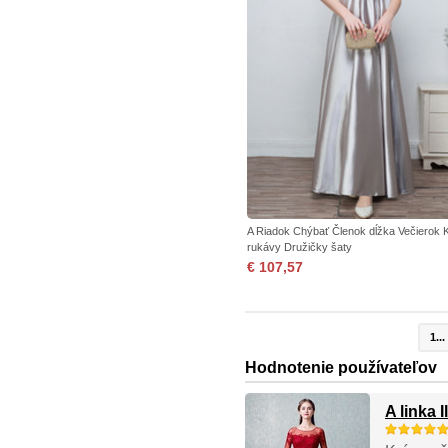
A Riadok Chýbať Členok dĺžka Večierok 
rukávy Družičky šaty
€ 107,57
1...
Hodnotenie používateľov
A linka 