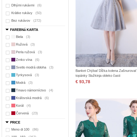
Dlhými rukávmi
(6)
Krátke rukávy
(50)
Bez rukávov
(272)
FAREBNá KARTA
Biela
(3)
Ružová
(3)
Perla ružová
(3)
Zrnko vína
(6)
Svetlo modrá obloha
(3)
Banket Chýbať Dĺžka kolena Zašnurovať
Tyrkysová
(3)
topánky Služkinja obleko časti
€ 93,78
Modrá
(3)
Tmavo námorníctvo
(4)
Kráľovská modrá
(6)
Korál
(4)
Červená
(23)
PRICE
Meno di 100
(86)