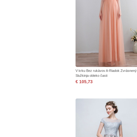
V krku Bez rukávov A-Riadok Zvrásnený
Služkinja obleko časti
€ 105,73