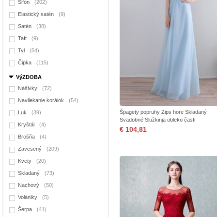
Šifón
(202)
Elastický satén
(9)
Satén
(38)
Taft
(9)
Tyl
(54)
Čipka
(115)
VýZDOBA
Nášivky
(72)
Navliekanie korálok
(54)
Špagety popruhy Zips hore Skladaný
Luk
(39)
Svadobné Služkinja obleko časti
Kryštál
(4)
€ 104,81
Brošňa
(4)
Zavesený
(209)
Kvety
(20)
Skladaný
(73)
Nachový
(50)
Volániky
(5)
Šerpa
(41)