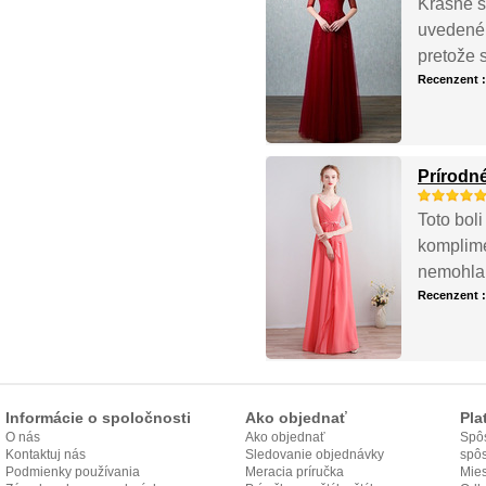
Krásne š
uvedené 
pretože 
Recenzent 
Prírodn
Toto bol
komplime
nemohla 
Recenzent 
Informácie o spoločnosti
Ako objednať
Pla
O nás
Ako objednať
Spôs
Kontaktuj nás
Sledovanie objednávky
spô
Podmienky používania
Meracia príručka
Mies