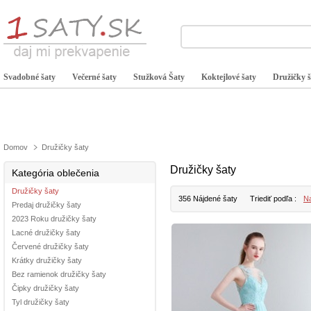
Svadobné šaty
Večerné šaty
Stužková Šaty
Koktejlové šaty
Družičky š
Domov
Družičky šaty
Družičky šaty
Kategória oblečenia
Družičky šaty
356 Nájdené šaty
Triediť podľa :
Na
Predaj družičky šaty
2023 Roku družičky šaty
Lacné družičky šaty
Červené družičky šaty
Krátky družičky šaty
Bez ramienok družičky šaty
Čipky družičky šaty
Tyl družičky šaty