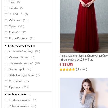
Flitre
(5)
Tlačidlo
(5)
Kaskádové
(7)
Vyšívanie
(31)
Čipka
(104)
Zdvihnúť
(27)
Rozdeliť vpredu
(11)
SPäť PODROBNOSTI
Zašnurovať topánky
(38)
A linka Ilúzia rukávmi Zašnurovať topánk
Vysoká zahrnuté
(7)
Prírodné pása Družičky šaty
Kľúčová dierka späť
(18)
€ 115,85
Stredná späť
(53)
( 1 avis )
S hlbokým výstrihom
(65)
Číre zadné
(11)
Zips hore
(209)
DLžKA RUKáVOV
Tri štvrtiny rukávy
(3)
Polovica rukávmi
(13)