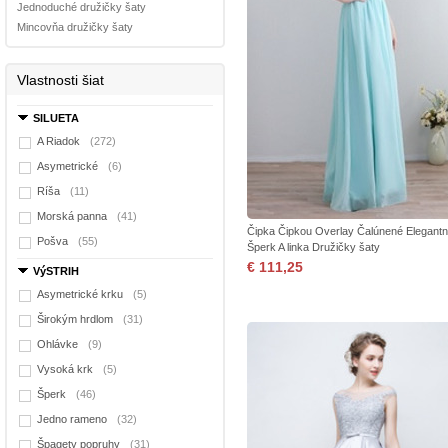
Jednoduché družičky šaty
Mincovňa družičky šaty
Vlastnosti šiat
SILUETA
A Riadok
(272)
Asymetrické
(6)
Ríša
(11)
Morská panna
(41)
Čipka Čipkou Overlay Čalúnené Elegant
Pošva
(55)
Šperk A linka Družičky šaty
€ 111,25
VýSTRIH
Asymetrické krku
(5)
Širokým hrdlom
(31)
Ohlávke
(9)
Vysoká krk
(5)
Šperk
(46)
Jedno rameno
(32)
Špagety popruhy
(31)