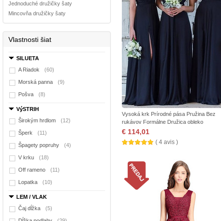
Jednoduché družičky šaty
Mincovňa družičky šaty
Vlastnosti šiat
SILUETA
A Riadok
(60)
Morská panna
(9)
Pošva
(8)
VýSTRIH
Vysoká krk Prírodné pása Pružina Bez
Širokým hrdlom
(12)
rukávov Formálne Družica obleko
€ 114,01
Šperk
(11)
( 4 avis )
Špagety popruhy
(4)
V krku
(18)
Off rameno
(11)
Lopatka
(10)
LEM / VLAK
Čaj dĺžka
(5)
Dĺžka podlahy
(29)