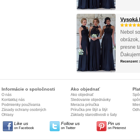
Vysoká 
Nebol som
obrázok,
presne ta
Ďakujem
Recenzent 
Informácie o spoločnosti
Ako objednať
Pla
O nás
Ako objednať
Spôs
Kontaktuj nás
Sledovanie objednávky
spô
Podmienky používania
Meracia príručka
Mies
Zásady ochrany osobných
Príručka pre štýl a štýl
odo
Odh
údajov
Ohlasy
Základy starostlivosti o šaty
Like us
Follow us
Pin us
on Facebook
on Twitter
on Pinterest