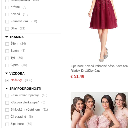
Krátke
(3)
Kolená
(13)
Zamiesť vlak
(38)
Dlhé
(21)
TKANINA
Šifón
(24)
Satén
(8)
Tyl
(30)
Čipka
(45)
Zips hore Kolená Prírodné pása Zavesen
Riadok Družičky šaty
VýZDOBA
€ 51,48
Nášivky
(356)
SPäť PODROBNOSTI
Zašnurovať topánky
(16)
Kľúčová dierka späť
(5)
S hlbokým výstrihom
(11)
Číre zadné
(8)
Zips hore
(39)