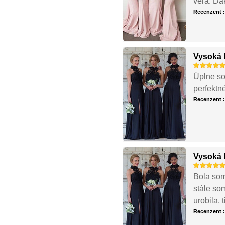
veľa. Ďa
Recenzent 
Vysoká 
Úplne so
perfektn
Recenzent 
Vysoká 
Bola som
stále so
urobila, 
Recenzent 