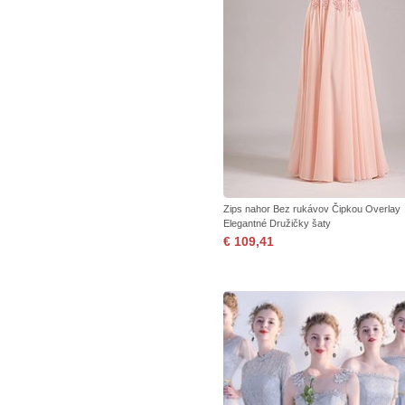
Zips nahor Bez rukávov Čipkou Overlay
Elegantné Družičky šaty
€ 109,41