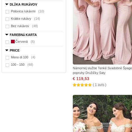
DLžKA RUKáVOV
Polovica rukávmi
(10)
Krátke rukávy
(14)
Bez rukávov
(48)
FAREBNá KARTA
Červená
(6)
PRICE
Meno di 100
(4)
100 - 150
(68)
Námornej službe Tenké Svadobné Špage
popruhy Družičky šaty
€ 119,53
( 1 avis )