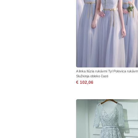
A linka Ilúzia rukávmi Tyl Polovica rukávm
Služkinja obleko časti
€ 102,06