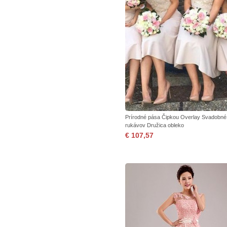
Prírodné pása Čipkou Overlay Svadobné
rukávov Družica obleko
€ 107,57