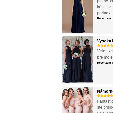
pekné, č
kúpili, v
poriadku
Recenzent 
Vysoká 
Veľmi kr
pre moje
Recenzent 
Námorne
Fantasti
ste pris