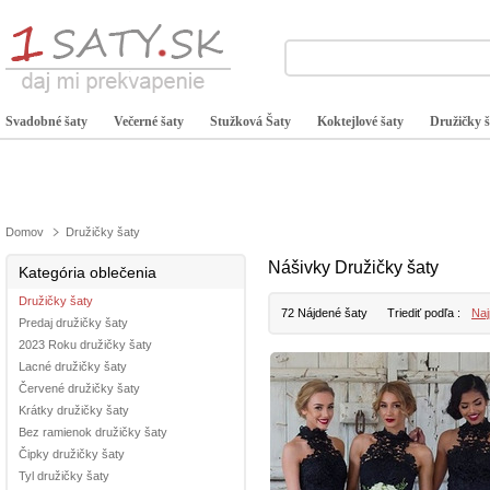
Svadobné šaty
Večerné šaty
Stužková Šaty
Koktejlové šaty
Družičky š
Domov
Družičky šaty
Nášivky Družičky šaty
Kategória oblečenia
Družičky šaty
72 Nájdené šaty
Triediť podľa :
Naj
Predaj družičky šaty
2023 Roku družičky šaty
Lacné družičky šaty
Červené družičky šaty
Krátky družičky šaty
Bez ramienok družičky šaty
Čipky družičky šaty
Tyl družičky šaty