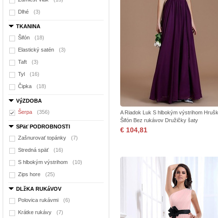
Dlhé
(3)
TKANINA
Šifón
(18)
Elastický satén
(3)
Taft
(3)
Tyl
(16)
Čipka
(18)
VýZDOBA
Šerpa
(356)
A Riadok Luk S hlbokým výstrihom Hruš
Šifón Bez rukávov Družičky šaty
SPäť PODROBNOSTI
€ 104,81
Zašnurovať topánky
(7)
Stredná späť
(16)
S hlbokým výstrihom
(10)
Zips hore
(25)
DLžKA RUKáVOV
Polovica rukávmi
(6)
Krátke rukávy
(7)