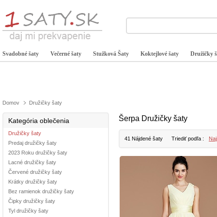
Svadobné šaty
Večerné šaty
Stužková Šaty
Koktejlové šaty
Družičky š
Domov
Družičky šaty
Šerpa Družičky šaty
Kategória oblečenia
Družičky šaty
41 Nájdené šaty
Triediť podľa :
Naj
Predaj družičky šaty
2023 Roku družičky šaty
Lacné družičky šaty
Červené družičky šaty
Krátky družičky šaty
Bez ramienok družičky šaty
Čipky družičky šaty
Tyl družičky šaty