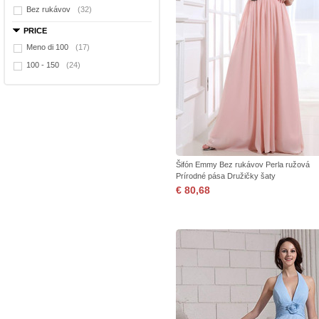
Bez rukávov
(32)
PRICE
Meno di 100
(17)
100 - 150
(24)
Šifón Emmy Bez rukávov Perla ružová
Prírodné pása Družičky šaty
€ 80,68