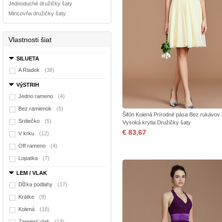
Jednoduché družičky šaty
Mincovňa družičky šaty
Vlastnosti šiat
SILUETA
A Riadok
(38)
VýSTRIH
Jedno rameno
(4)
Bez ramienok
(5)
Šifón Kolená Prírodné pása Bez rukávov
Srdiečko
(5)
Vysoká krytia Družičky šaty
€ 83,67
V krku
(12)
Off rameno
(4)
Lopatka
(7)
LEM / VLAK
Dĺžka podlahy
(17)
Krátke
(9)
Kolená
(18)
Zamiesť vlak
(13)