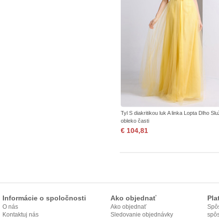
Tyl S diakritikou luk A linka Lopta Dlho Slu
obleko časti
€ 104,81
Informácie o spoločnosti
Ako objednať
Pla
O nás
Ako objednať
Spôs
Kontaktuj nás
Sledovanie objednávky
spô