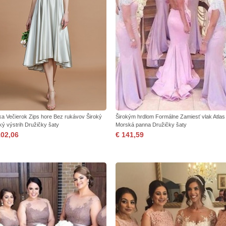
ka Večierok Zips hore Bez rukávov Široký
Širokým hrdlom Formálne Zamiesť vlak Atlas
tký výstrih Družičky šaty
Morská panna Družičky šaty
102,06
€ 141,59