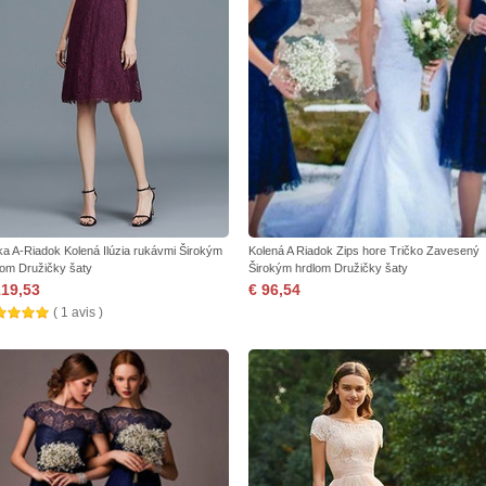
ka A-Riadok Kolená Ilúzia rukávmi Širokým
Kolená A Riadok Zips hore Tričko Zavesený
lom Družičky šaty
Širokým hrdlom Družičky šaty
119,53
€ 96,54
( 1 avis )