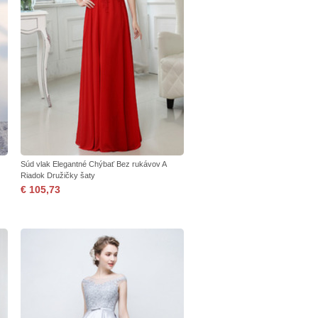
Súd vlak Elegantné Chýbať Bez rukávov A
Riadok Družičky šaty
€ 105,73