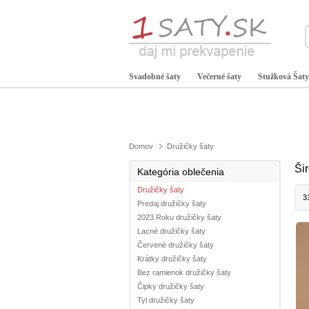
Svadobné šaty
Večerné šaty
Stužková Šaty
Domov
Družičky šaty
Ši
Kategória oblečenia
Družičky šaty
3
Predaj družičky šaty
2023 Roku družičky šaty
Lacné družičky šaty
Červené družičky šaty
Krátky družičky šaty
Bez ramienok družičky šaty
Čipky družičky šaty
Tyl družičky šaty