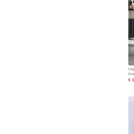
Chý
Ove
€ 