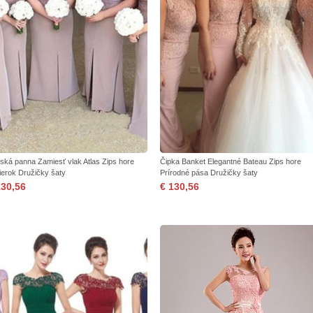
ská panna Zamiesť vlak Atlas Zips hore
Čipka Banket Elegantné Bateau Zips hore
ierok Družičky šaty
Prírodné pása Družičky šaty
130,56
€ 130,56