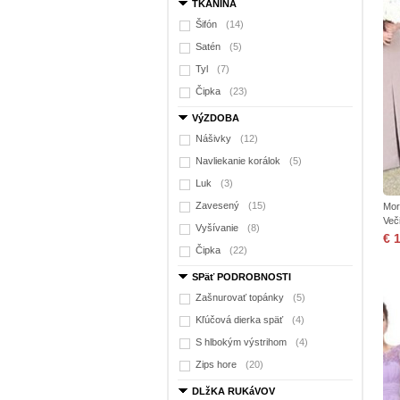
TKANINA
Šifón
(14)
Satén
(5)
Tyl
(7)
Čipka
(23)
VýZDOBA
Nášivky
(12)
Navliekanie korálok
(5)
Luk
(3)
Zavesený
(15)
Mor
Več
Vyšívanie
(8)
€ 
Čipka
(22)
SPäť PODROBNOSTI
Zašnurovať topánky
(5)
Kľúčová dierka späť
(4)
S hlbokým výstrihom
(4)
Zips hore
(20)
DLžKA RUKáVOV