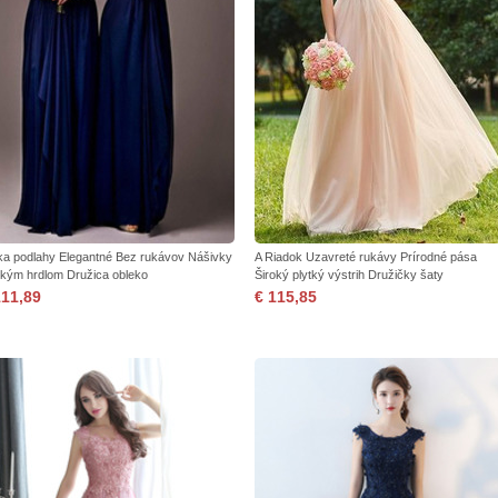
ka podlahy Elegantné Bez rukávov Nášivky
A Riadok Uzavreté rukávy Prírodné pása
okým hrdlom Družica obleko
Široký plytký výstrih Družičky šaty
111,89
€ 115,85