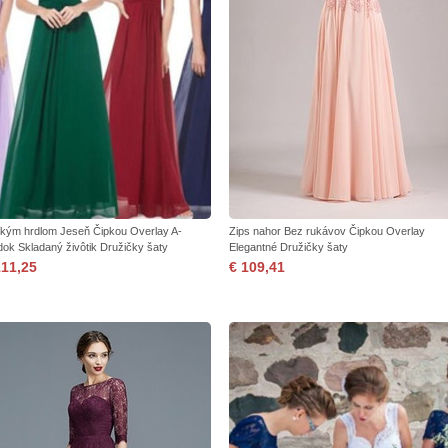
okým hrdlom Jeseň Čipkou Overlay A-
Zips nahor Bez rukávov Čipkou Overlay
dok Skladaný živôtik Družičky šaty
Elegantné Družičky šaty
111,25
€ 109,41