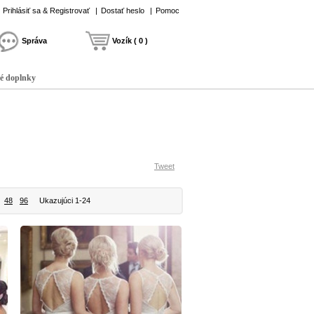
Prihlásiť sa & Registrovať
|
Dostať heslo
|
Pomoc
Správa
Vozík ( 0 )
é doplnky
Tweet
48
96
Ukazujúci 1-24