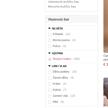
Jednoduché družičky šaty
Mincovňa družičky šaty
Vlastnosti šiat
SILUETA
A Riadok
(22)
Morská panna
(4)
Pošva
(5)
VýSTRIH
Čip
Širokým hrdlom
(356)
ply
€ 
LEM / VLAK
Dĺžka podlahy
(10)
Členok dĺžka
(4)
Krátke
(4)
Kolená
(7)
Zamiesť vlak
(13)
Dlhé
(9)