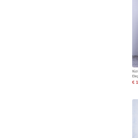
Ilú
Ele
€ 