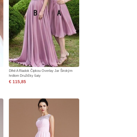
Dlhé A Riadok Čipkou Overlay Jar Širokým
hrdlom Družičky šaty
€ 115,85