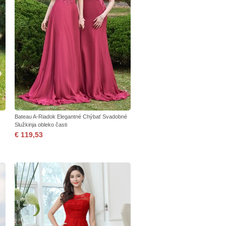
Bateau A-Riadok Elegantné Chýbať Svadobné
Služkinja obleko časti
€ 119,53