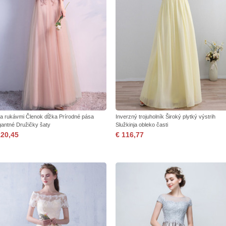
zia rukávmi Členok dĺžka Prírodné pása
Inverzný trojuholník Široký plytký výstrih
gantné Družičky šaty
Služkinja obleko časti
120,45
€ 116,77