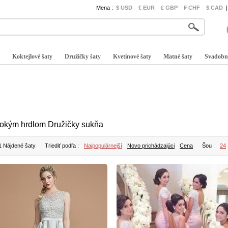
Mena :
$ USD
€ EUR
£ GBP
₣ CHF
$ CAD
|
Koktejlové šaty
Družičky šaty
Kvetinové šaty
Matné šaty
Svadobn
rokým hrdlom Družičky sukňa
1 Nájdené šaty
Triediť podľa :
Najpopulárnejší
Novo prichádzajúci
Cena
Šou :
24