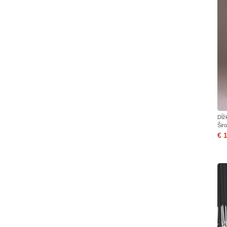
Dĺž
Šir
€ 