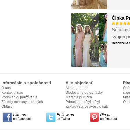
Čipka P
Sú úžasn
svojim p
Recenzent 
Informácie o spoločnosti
Ako objednať
Pla
O nás
Ako objednať
Spôs
Kontaktuj nás
Sledovanie objednávky
spô
Podmienky používania
Meracia príručka
Mies
Zásady ochrany osobných
Príručka pre štýl a štýl
odo
Odh
údajov
Ohlasy
Základy starostlivosti o šaty
Like us
Follow us
Pin us
on Facebook
on Twitter
on Pinterest