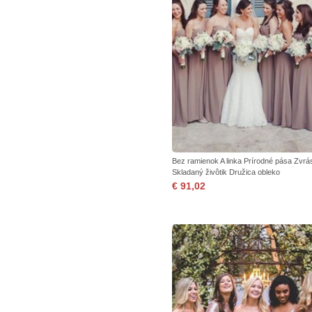
Bez ramienok A linka Prírodné pása Zvr
Skladaný živôtik Družica obleko
€ 91,02