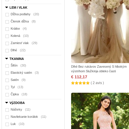
LEM / VLAK
Dĺžka podlahy
(20)
Členok dĺžka
(8)
Krátke
(4)
Kolená
(10)
Zamiesť vlak
(29)
Dlhé
(22)
TKANINA
Šifón
(30)
Dlhé Bez rukávov Zavesený S hlbokým
výstrihom Služkinja obleko časti
Elastický satén
(3)
€ 112,17
Satén
(9)
( 2 avis )
Tyl
(13)
Čipka
(18)
VýZDOBA
Nášivky
(11)
Navliekanie korálok
(11)
Luk
(10)