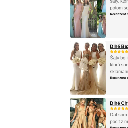
šaty, kto
potom so
Recenzent 
Dlhé Be
Šaty boli
ktorú som
sklamaní
Recenzent 
Dlhé Ch
Dal som i
pocit z m
Recenzent 