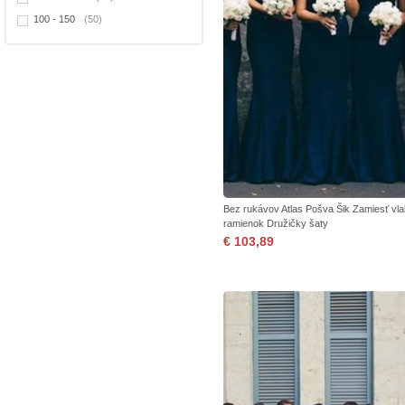
100 - 150
(50)
Bez rukávov Atlas Pošva Šik Zamiesť vl
ramienok Družičky šaty
€ 103,89