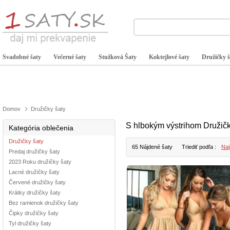
Svadobné šaty
Večerné šaty
Stužková Šaty
Koktejlové šaty
Družičky š
Domov
Družičky šaty
S hlbokým výstrihom Družičk
Kategória oblečenia
Družičky šaty
65 Nájdené šaty
Triediť podľa :
Naj
Predaj družičky šaty
2023 Roku družičky šaty
Lacné družičky šaty
Červené družičky šaty
Krátky družičky šaty
Bez ramienok družičky šaty
Čipky družičky šaty
Tyl družičky šaty