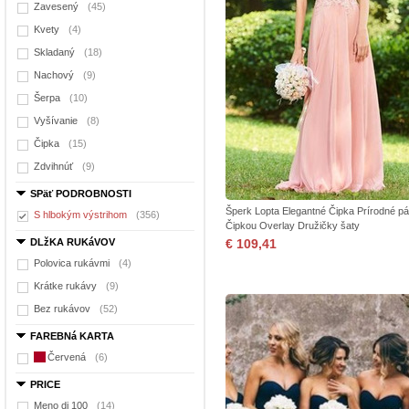
Zavesený
(45)
Kvety
(4)
Skladaný
(18)
Nachový
(9)
Šerpa
(10)
Vyšívanie
(8)
Čipka
(15)
Zdvihnúť
(9)
SPäť PODROBNOSTI
Šperk Lopta Elegantné Čipka Prírodné p
S hlbokým výstrihom
(356)
Čipkou Overlay Družičky šaty
DLžKA RUKáVOV
€ 109,41
Polovica rukávmi
(4)
Krátke rukávy
(9)
Bez rukávov
(52)
FAREBNá KARTA
Červená
(6)
PRICE
Meno di 100
(14)