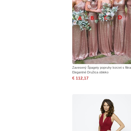
Zavesený Špagety popruhy korzet s flitr
Elegantné Družica obleko
€ 112,17