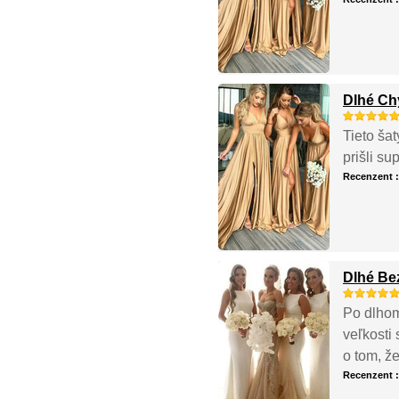
Dlhé Ch
Tieto ša
prišli su
Recenzent 
Dlhé Be
Po dlhom 
veľkosti
o tom, ž
Recenzent 