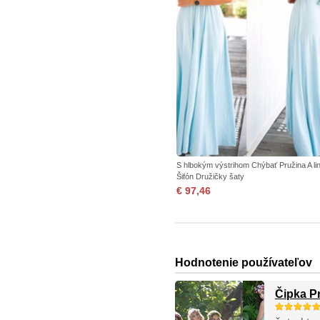
S hlbokým výstrihom Chýbať Pružina A li
Šifón Družičky šaty
€ 97,46
Hodnotenie používateľov
Čipka P