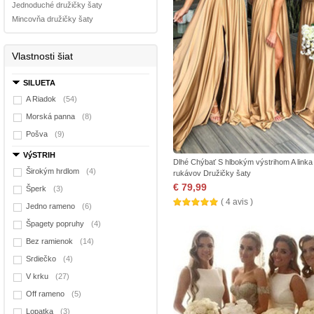
Jednoduché družičky šaty
Mincovňa družičky šaty
Vlastnosti šiat
SILUETA
A Riadok
(54)
Morská panna
(8)
Pošva
(9)
VýSTRIH
Dlhé Chýbať S hlbokým výstrihom A linka
Širokým hrdlom
(4)
rukávov Družičky šaty
€ 79,99
Šperk
(3)
( 4 avis )
Jedno rameno
(6)
Špagety popruhy
(4)
Bez ramienok
(14)
Srdiečko
(4)
V krku
(27)
Off rameno
(5)
Lopatka
(3)