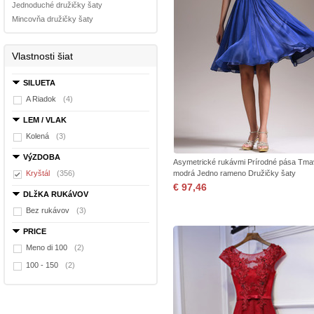
Jednoduché družičky šaty
Mincovňa družičky šaty
Vlastnosti šiat
SILUETA
A Riadok
(4)
LEM / VLAK
Kolená
(3)
VýZDOBA
Asymetrické rukávmi Prírodné pása Tm
Kryštál
(356)
modrá Jedno rameno Družičky šaty
€ 97,46
DLžKA RUKáVOV
Bez rukávov
(3)
PRICE
Meno di 100
(2)
100 - 150
(2)