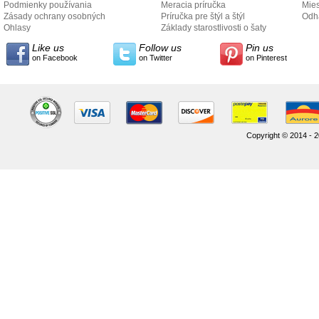
Podmienky používania
Meracia príručka
Mies
Zásady ochrany osobných
Príručka pre štýl a štýl
odo
Odh
údajov
Ohlasy
Základy starostlivosti o šaty
Like us
Follow us
Pin us
on Facebook
on Twitter
on Pinterest
Copyright © 2014 - 