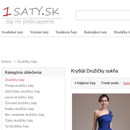
Svadobné šaty
Večerné šaty
Stužková Šaty
Koktejlové šaty
Družičky š
Domov
Družičky šaty
Kryštál Družičky sukňa
Kategória oblečenia
Družičky šaty
4 Nájdené šaty
Triediť podľa :
Najp
Predaj družičky šaty
2023 Roku družičky šaty
Lacné družičky šaty
Červené družičky šaty
Krátky družičky šaty
Bez ramienok družičky šaty
Čipky družičky šaty
Tyl družičky šaty