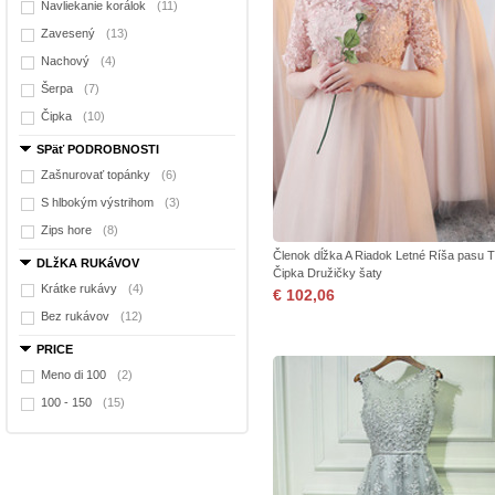
Navliekanie korálok
(11)
Zavesený
(13)
Nachový
(4)
Šerpa
(7)
Čipka
(10)
SPäť PODROBNOSTI
Zašnurovať topánky
(6)
S hlbokým výstrihom
(3)
Zips hore
(8)
Členok dĺžka A Riadok Letné Ríša pasu T
DLžKA RUKáVOV
Čipka Družičky šaty
Krátke rukávy
(4)
€ 102,06
Bez rukávov
(12)
PRICE
Meno di 100
(2)
100 - 150
(15)