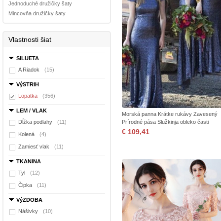
Jednoduché družičky šaty
Mincovňa družičky šaty
Vlastnosti šiat
SILUETA
A Riadok
(15)
VýSTRIH
Lopatka
(356)
LEM / VLAK
Morská panna Krátke rukávy Zavesený
Dĺžka podlahy
(11)
Prírodné pása Služkinja obleko časti
€ 109,41
Kolená
(4)
Zamiesť vlak
(11)
TKANINA
Tyl
(12)
Čipka
(11)
VýZDOBA
Nášivky
(10)