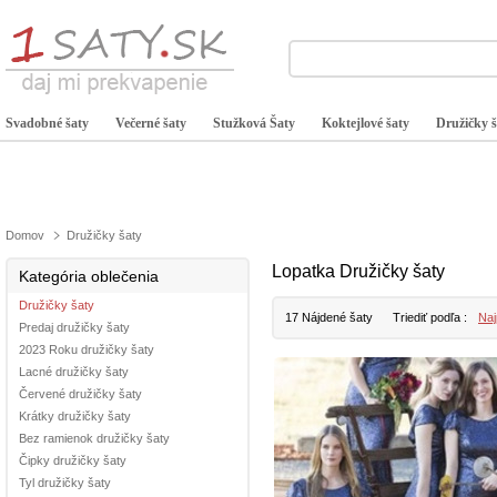
Svadobné šaty
Večerné šaty
Stužková Šaty
Koktejlové šaty
Družičky š
Domov
Družičky šaty
Lopatka Družičky šaty
Kategória oblečenia
Družičky šaty
17 Nájdené šaty
Triediť podľa :
Naj
Predaj družičky šaty
2023 Roku družičky šaty
Lacné družičky šaty
Červené družičky šaty
Krátky družičky šaty
Bez ramienok družičky šaty
Čipky družičky šaty
Tyl družičky šaty