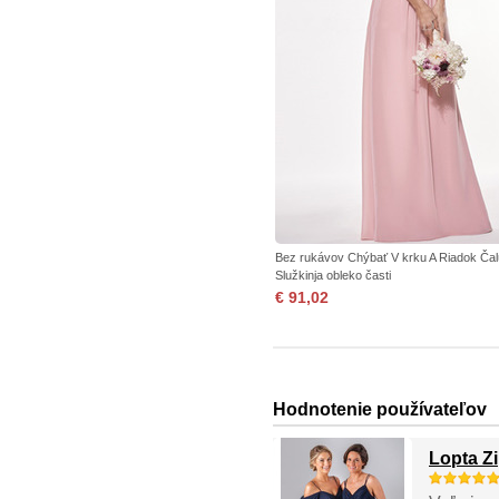
Bez rukávov Chýbať V krku A Riadok Ča
Služkinja obleko časti
€ 91,02
Hodnotenie používateľov
Lopta Zi