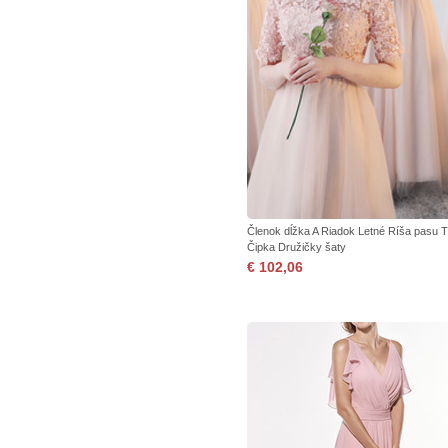
Členok dĺžka A Riadok Letné Ríša pasu T
Čipka Družičky šaty
€ 102,06