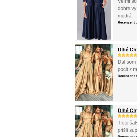
Veľmi som
dobre vy
modrá
Recenzent 
Dlhé Ch
Dal som i
pocit z m
Recenzent 
Dlhé Ch
Tieto ša
prišli su
Recenzent 