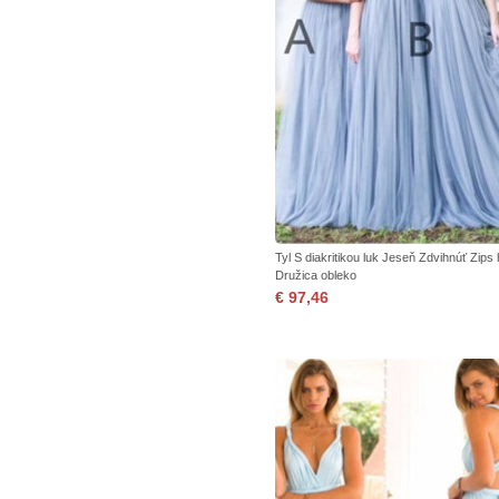
Tyl S diakritikou luk Jeseň Zdvihnúť Zips
Družica obleko
€ 97,46