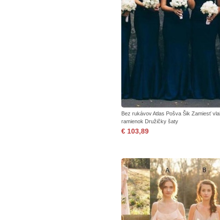
Bez rukávov Atlas Pošva Šik Zamiesť vl
ramienok Družičky šaty
€ 103,89