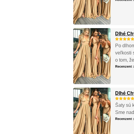
Dlhé Ch
Po dlhom 
veľkosti
o tom, ž
Recenzent 
Dlhé Ch
Šaty sú k
Sme nadš
Recenzent 