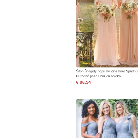
Šifón Špagety popruhy Zips hore Spadnú
Prírodné pása Družica obleko
€ 96,54