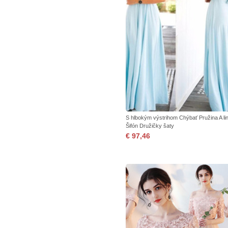
S hlbokým výstrihom Chýbať Pružina A li
Šifón Družičky šaty
€ 97,46