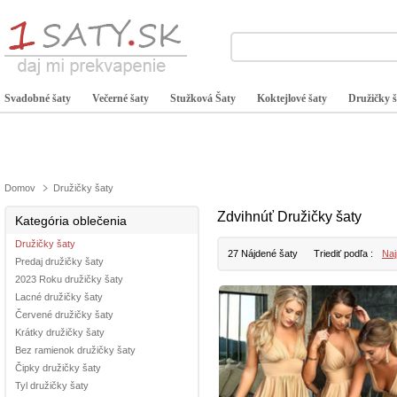
Svadobné šaty
Večerné šaty
Stužková Šaty
Koktejlové šaty
Družičky š
Domov
Družičky šaty
Zdvihnúť Družičky šaty
Kategória oblečenia
Družičky šaty
27 Nájdené šaty
Triediť podľa :
Naj
Predaj družičky šaty
2023 Roku družičky šaty
Lacné družičky šaty
Červené družičky šaty
Krátky družičky šaty
Bez ramienok družičky šaty
Čipky družičky šaty
Tyl družičky šaty