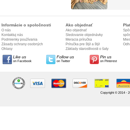
Informácie o spoločnosti
Ako objednať
Pla
O nás
Ako objednať
Spôs
Kontaktuj nás
Sledovanie objednávky
spô
Podmienky používania
Meracia príručka
Mies
Zásady ochrany osobných
Príručka pre štýl a štýl
odo
Odh
údajov
Ohlasy
Základy starostlivosti o šaty
Like us
Follow us
Pin us
on Facebook
on Twitter
on Pinterest
Copyright © 2014 - 