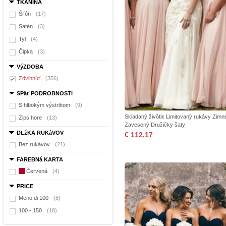
TKANINA
Šifón
(17)
Satén
(3)
Tyl
(4)
Čipka
(3)
VýZDOBA
Zdvihnúť
(356)
SPäť PODROBNOSTI
S hlbokým výstrihom
(9)
Skladaný živôtik Limitovaný rukávy Zimn
Zips hore
(13)
Zavesený Družičky šaty
DLžKA RUKáVOV
€ 112,17
Bez rukávov
(21)
FAREBNá KARTA
Červená
(4)
PRICE
Meno di 100
(8)
100 - 150
(18)