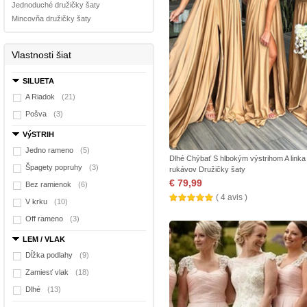
Jednoduché družičky šaty
Mincovňa družičky šaty
Vlastnosti šiat
SILUETA
A Riadok
(21)
Pošva
(3)
VýSTRIH
Jedno rameno
(5)
Dlhé Chýbať S hlbokým výstrihom A linka
Špagety popruhy
(3)
rukávov Družičky šaty
€ 79,99
Bez ramienok
(6)
( 4 avis )
V krku
(10)
Off rameno
(3)
LEM / VLAK
Dĺžka podlahy
(9)
Zamiesť vlak
(18)
Dlhé
(13)