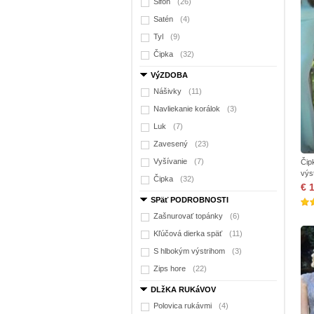
Šifón
(26)
Satén
(4)
Tyl
(9)
Čipka
(32)
VýZDOBA
Nášivky
(11)
Navliekanie korálok
(3)
Luk
(7)
Zavesený
(23)
Vyšívanie
(7)
Čip
výs
Čipka
(32)
€ 
SPäť PODROBNOSTI
Zašnurovať topánky
(6)
Kľúčová dierka späť
(11)
S hlbokým výstrihom
(3)
Zips hore
(22)
DLžKA RUKáVOV
Polovica rukávmi
(4)