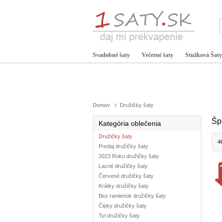
Svadobné šaty
Večerné šaty
Stužková Šaty
Domov
Družičky šaty
Šp
Kategória oblečenia
Družičky šaty
4
Predaj družičky šaty
2023 Roku družičky šaty
Lacné družičky šaty
Červené družičky šaty
Krátky družičky šaty
Bez ramienok družičky šaty
Čipky družičky šaty
Tyl družičky šaty