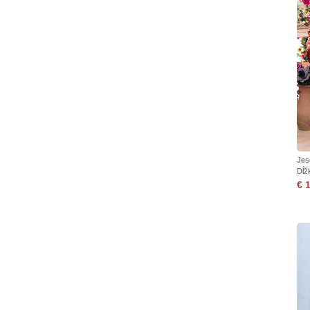
Jes
Dĺž
€ 