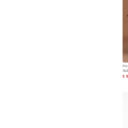
Prí
Služ
€ 