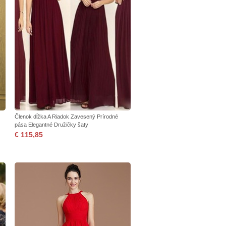
Členok dĺžka A Riadok Zavesený Prírodné
pása Elegantné Družičky šaty
€ 115,85