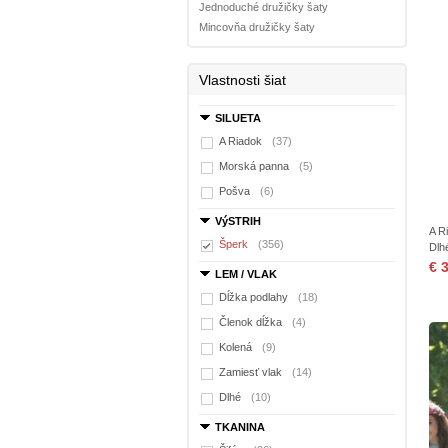
Jednoduché družičky šaty
Mincovňa družičky šaty
Vlastnosti šiat
SILUETA
A Riadok
(37)
Morská panna
(5)
Pošva
(6)
VýSTRIH
A R
Šperk
(356)
Dlh
€ 
LEM / VLAK
Dĺžka podlahy
(18)
Členok dĺžka
(4)
Kolená
(9)
Zamiesť vlak
(14)
Dlhé
(10)
TKANINA