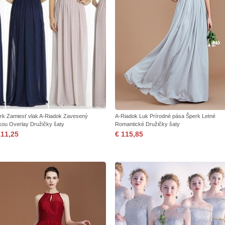
rk Zamiesť vlak A-Riadok Zavesený
A-Riadok Luk Prírodné pása Šperk Letné
kou Overlay Družičky šaty
Romantické Družičky šaty
111,25
€ 115,85