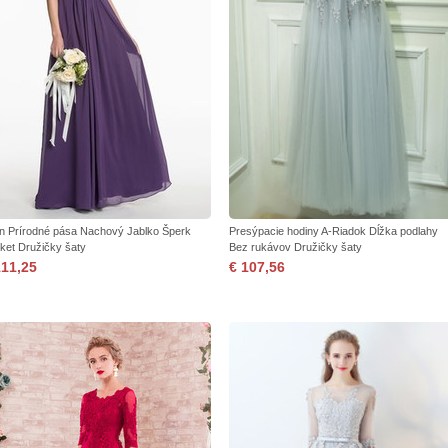
ón Prírodné pása Nachový Jablko Šperk
Presýpacie hodiny A-Riadok Dĺžka podlahy
ket Družičky šaty
Bez rukávov Družičky šaty
111,25
€ 107,56