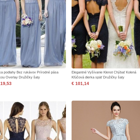
ka podlahy Bez rukávov Prírodné pása
Elegantné Vyšívanie Klenot Chýbať Kolená
kou Overlay Družičky šaty
Kľúčová dierka späť Družičky šaty
119,53
€ 101,14