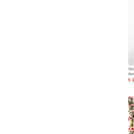
Šif
Ban
€ 