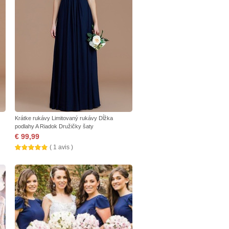
Krátke rukávy Limitovaný rukávy Dĺžka
podlahy A Riadok Družičky šaty
€ 99,99
( 1 avis )