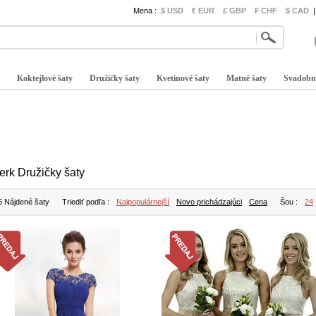
Mena :
$ USD
€ EUR
£ GBP
₣ CHF
$ CAD
|
Koktejlové šaty
Družičky šaty
Kvetinové šaty
Matné šaty
Svadobn
erk Družičky šaty
6 Nájdené šaty
Triediť podľa :
Najpopulárnejší
Novo prichádzajúci
Cena
Šou :
24