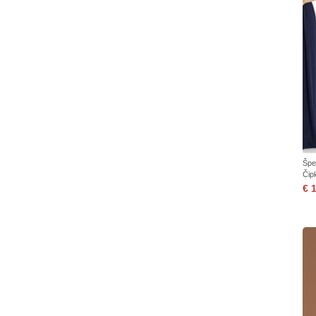
Špe
Čip
€ 