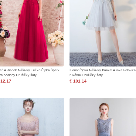
eň A Riadok Nášivky Tričko Čipka Šperk
Klenot Čipka Nášivky Banket A linka Polovica
ka podlahy Družičky šaty
rukávmi Družičky šaty
112,17
€ 101,14