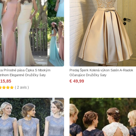
ka Prírodné pása Čipka S hlbokým
Predaj Šperk Kolená výkon Satén A-Riadok
trihom Elegantné Družičky šaty
Očarujúce Družičky šaty
115,85
€ 49,99
( 2 avis )