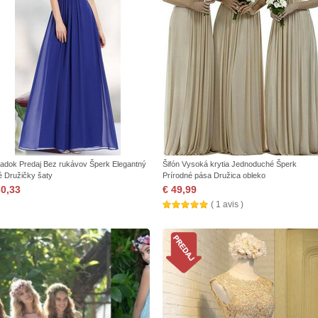
iadok Predaj Bez rukávov Šperk Elegantný
Šifón Vysoká krytia Jednoduché Šperk
é Družičky šaty
Prírodné pása Družica obleko
30,33
€ 49,99
( 1 avis )