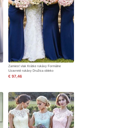
Zamiesť vlak Krátke rukávy Formálne
Uzavreté rukávy Družica obleko
€ 97,46