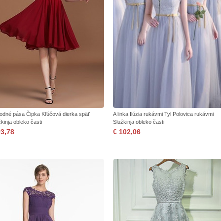
rodné pása Čipka Kľúčová dierka späť
A linka Ilúzia rukávmi Tyl Polovica rukávmi
kinja obleko časti
Služkinja obleko časti
93,78
€ 102,06