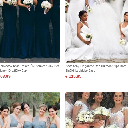
 rukávov Atlas Pošva Šik Zamiesť vlak Bez
Zavesený Elegantné Bez rukávov Zips hore
ienok Družičky šaty
Služkinja obleko časti
103,89
€ 115,85