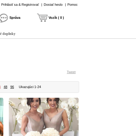
Prihlásiť sa & Registrovať
|
Dostať heslo
|
Pomoc
Správa
Vozík ( 0 )
é doplnky
Tweet
4
48
96
Ukazujúci 1-24