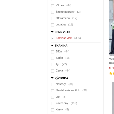
V krku
(44)
Široké popruhy
(3)
Off rameno
(12)
Lopatka
(11)
LEM / VLAK
Zamiesť vlak
(356)
TKANINA
Šifón
(84)
Satén
(16)
Vys
ruk
Tyl
(22)
€ 
Čipka
(44)
VýZDOBA
Nášivky
(38)
Navliekanie korálok
(38)
Luk
(8)
Zavesený
(116)
Kvety
(5)