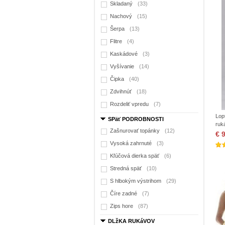
Skladaný
(33)
Nachový
(15)
Šerpa
(13)
Flitre
(4)
Kaskádové
(3)
Vyšívanie
(14)
Čipka
(40)
Zdvihnúť
(18)
Rozdeliť vpredu
(7)
Lop
SPäť PODROBNOSTI
ruk
Zašnurovať topánky
(12)
€ 
Vysoká zahrnuté
(3)
Kľúčová dierka späť
(6)
Stredná späť
(10)
S hlbokým výstrihom
(29)
Číre zadné
(7)
Zips hore
(87)
DLžKA RUKáVOV