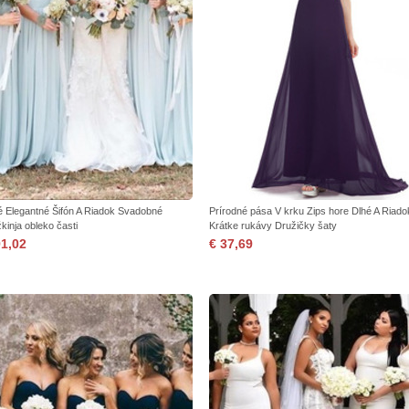
é Elegantné Šifón A Riadok Svadobné
Prírodné pása V krku Zips hore Dlhé A Riado
kinja obleko časti
Krátke rukávy Družičky šaty
91,02
€ 37,69