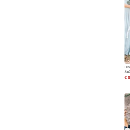
Dlh
Služ
€ 