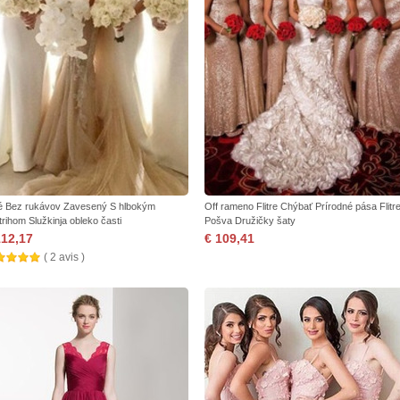
é Bez rukávov Zavesený S hlbokým
Off rameno Flitre Chýbať Prírodné pása Flitr
trihom Služkinja obleko časti
Pošva Družičky šaty
112,17
€ 109,41
( 2 avis )