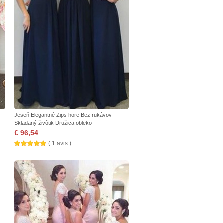
Jeseň Elegantné Zips hore Bez rukávov
Skladaný živôtik Družica obleko
€ 96,54
( 1 avis )