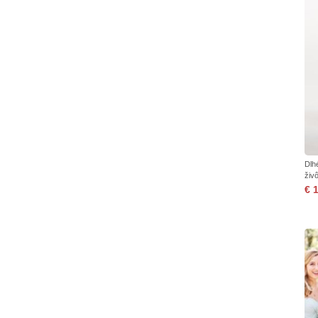
Dlh
živ
€ 