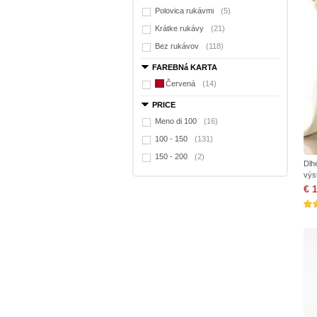
Polovica rukávmi
(5)
Krátke rukávy
(21)
Bez rukávov
(118)
FAREBNá KARTA
Červená
(14)
PRICE
Meno di 100
(16)
100 - 150
(131)
150 - 200
(2)
Dlh
výs
€ 