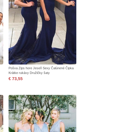
Pošva Zips hore Jeseň Sexy Čalúnené Čipka
Krátke rukávy Družičky šaty
€ 73,55