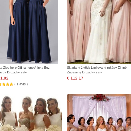
ta Zips hore Off rameno A linka Bez
Skladaný živôtik Limitovaný rukávy Zimné
ávov Družičky šaty
Zavesený Družičky šaty
91,02
€ 112,17
( 1 avis )