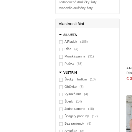
Jednoduché družičky šaty
Mincovňa družičky šaty
Vlastnosti šiat
SILUETA
A Riadok
(106)
Ríša
(4)
Morská panna
(31)
Pošva
(35)
A R
VýSTRIH
Dlh
€ 
Širokým hrdlom
(13)
Ohlávke
(5)
Vysoká krk
(4)
Šperk
(14)
Jedno rameno
(18)
Špagety popruhy
(17)
Bez ramienok
(9)
Srdiečko
(8)