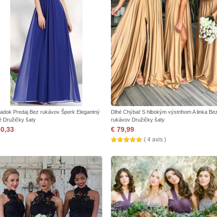
iadok Predaj Bez rukávov Šperk Elegantný
Dlhé Chýbať S hlbokým výstrihom A linka Be
é Družičky šaty
rukávov Družičky šaty
30,33
€ 79,99
( 4 avis )