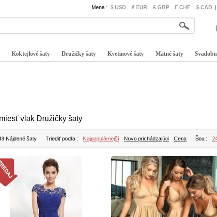
Mena :
$ USD
€ EUR
£ GBP
₣ CHF
$ CAD
|
Koktejlové šaty
Družičky šaty
Kvetinové šaty
Matné šaty
Svadobn
miesť vlak Družičky šaty
49 Nájdené šaty
Triediť podľa :
Najpopulárnejší
Novo prichádzajúci
Cena
Šou :
2