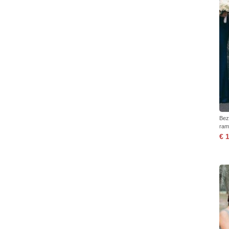
Bez
ram
€ 