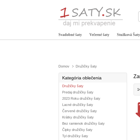
Svadobné šaty
Večerné šaty
Stužková Šaty
Domov
Družičky šaty
Za
Kategória oblečenia
Družičky šaty
1
Predaj družičky šaty
2023 Roku družičky šaty
Lacné družičky šaty
Červené družičky šaty
Krátky družičky šaty
Bez ramienok družičky šaty
Čipky družičky šaty
Tyl družičky šaty