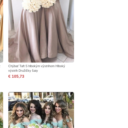
z
Chýbať Taft S hlbokým výstrihom Hlboký
výstrih Družičky šaty
€ 105,73