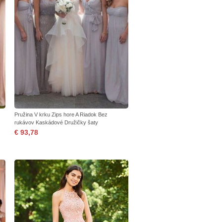
Pružina V krku Zips hore A Riadok Bez
rukávov Kaskádové Družičky šaty
€ 93,78