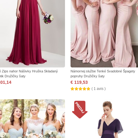
é Zips nahor Nášivky Hruška Skladaný
Námornej službe Tenké Svadobné Špagety
ôtik Družičky šaty
popruhy Družičky šaty
101,14
€ 119,53
( 1 avis )