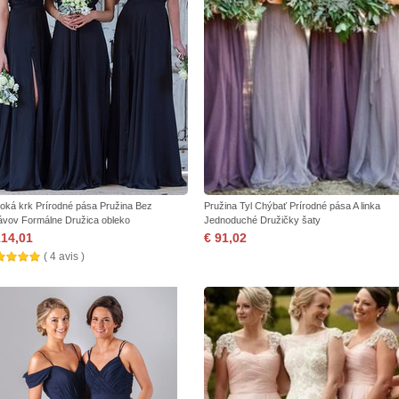
oká krk Prírodné pása Pružina Bez
Pružina Tyl Chýbať Prírodné pása A linka
ávov Formálne Družica obleko
Jednoduché Družičky šaty
114,01
€ 91,02
( 4 avis )