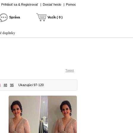
Prihlásiť sa & Registrovať
|
Dostať heslo
|
Pomoc
Správa
Vozík ( 0 )
é doplnky
Tweet
4
48
96
Ukazujúci 97-120