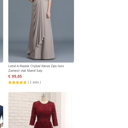
Letné A-Riadok Chýbať Klenot Zips hore
Zamiesť vlak Matné šaty
€ 99,85
( 1 avis )