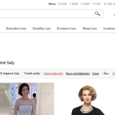
Mena :
$ USD
€ EUR
£ GBP
₣ CHF
$ CAD
|
Koktejlové šaty
Družičky šaty
Kvetinové šaty
Matné šaty
Svadobn
tné šaty
25 Nájdené šaty
Triediť podľa :
Najpopulárnejší
Novo prichádzajúci
Cena
Šou :
2