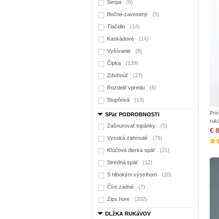
Šerpa
(6)
Bočné-zavesený
(5)
Tlačidlo
(14)
Kaskádové
(14)
Vyšívanie
(8)
Čipka
(139)
Zdvihnúť
(27)
Rozdeliť vpredu
(6)
Stupňová
(13)
Prí
SPäť PODROBNOSTI
ruk
Zašnurovať topánky
(5)
€ 
Vysoká zahrnuté
(78)
Kľúčová dierka späť
(21)
Stredná späť
(12)
S hlbokým výstrihom
(20)
Číre zadné
(7)
Zips hore
(202)
DLžKA RUKáVOV