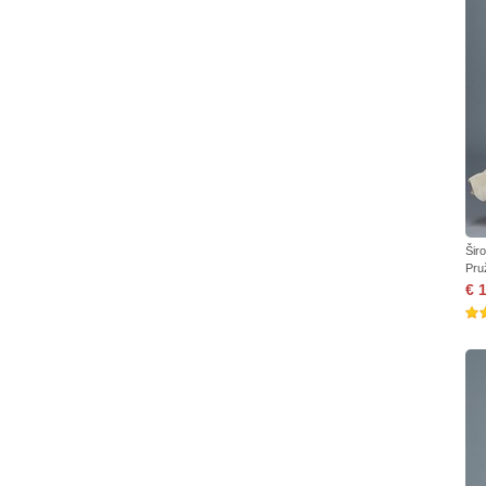
Šir
Pru
€ 