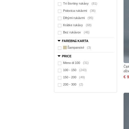
Tri štvrtiny rukávy
(81)
Polovica rukávmi
(36)
Dlhými rukávmi
(95)
Krátke rukávy
(68)
Bez rukávov
(46)
FAREBNá KARTA
Šampanské
(3)
PRICE
Meno di 100
(31)
Čip
100 - 150
(243)
dĺž
€ 
150 - 200
(49)
200 - 300
(2)