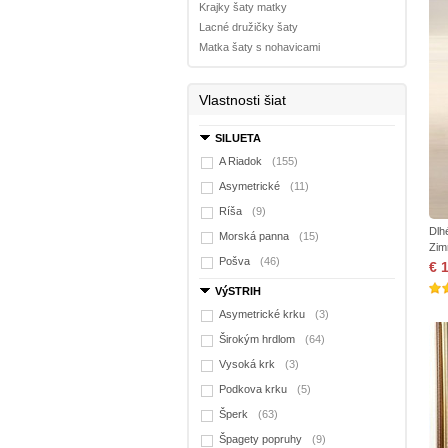
Krajky šaty matky
Lacné družičky šaty
Matka šaty s nohavicami
Vlastnosti šiat
SILUETA
A Riadok
(155)
Asymetrické
(11)
Ríša
(9)
Dlh
Morská panna
(15)
Zim
Pošva
(46)
€ 
VýSTRIH
Asymetrické krku
(3)
Širokým hrdlom
(64)
Vysoká krk
(3)
Podkova krku
(5)
Šperk
(63)
Špagety popruhy
(9)