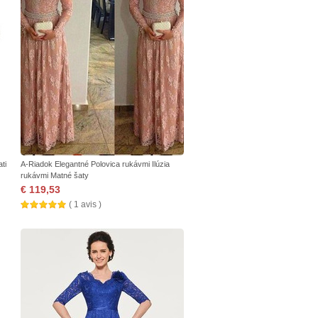
ti
A-Riadok Elegantné Polovica rukávmi Ilúzia
rukávmi Matné šaty
€ 119,53
( 1 avis )