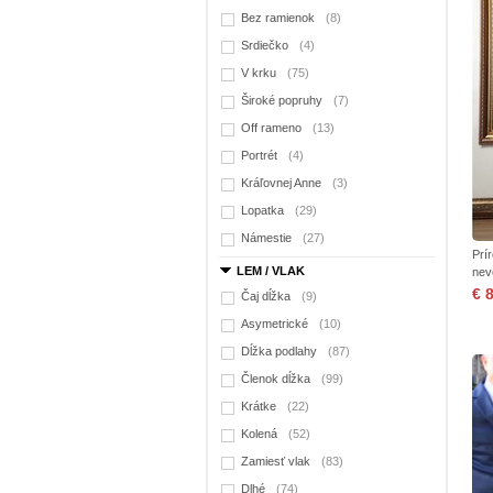
Bez ramienok
(8)
Srdiečko
(4)
V krku
(75)
Široké popruhy
(7)
Off rameno
(13)
Portrét
(4)
Kráľovnej Anne
(3)
Lopatka
(29)
Námestie
(27)
Prí
LEM / VLAK
nev
€ 
Čaj dĺžka
(9)
Asymetrické
(10)
Dĺžka podlahy
(87)
Členok dĺžka
(99)
Krátke
(22)
Kolená
(52)
Zamiesť vlak
(83)
Dlhé
(74)