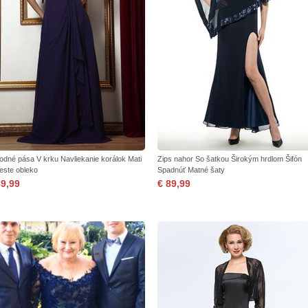
rodné pása V krku Navliekanie korálok Mati
Zips nahor So šatkou Širokým hrdlom Šifón
este obleko
Spadnúť Matné šaty
89,99
€ 89,99