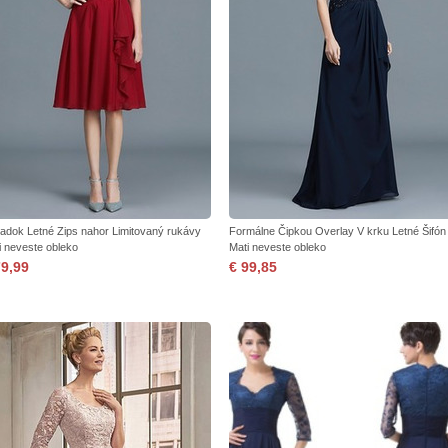
iadok Letné Zips nahor Limitovaný rukávy
Formálne Čipkou Overlay V krku Letné Šifón
i neveste obleko
Mati neveste obleko
79,99
€ 99,85