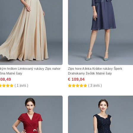
okým hrdlom Limitovaný rukávy Zips nahor
Zips hore A linka Krátke rukávy Šperk
žina Matné šaty
Drahokamy živôtik Matné šaty
108,49
€ 109,04
( 1 avis )
( 3 avis )