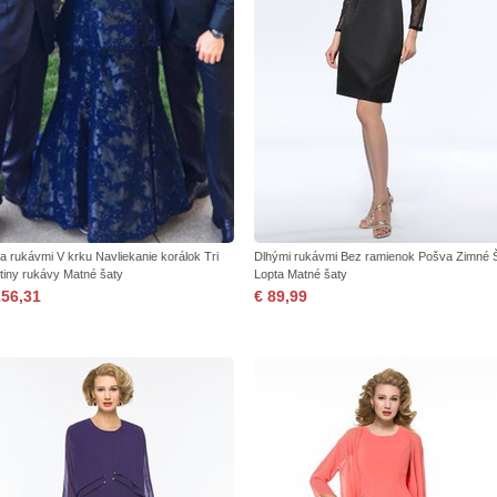
zia rukávmi V krku Navliekanie korálok Tri
Dlhými rukávmi Bez ramienok Pošva Zimné 
rtiny rukávy Matné šaty
Lopta Matné šaty
156,31
€ 89,99