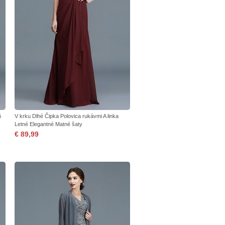
ň
V krku Dlhé Čipka Polovica rukávmi A linka
Letné Elegantné Matné šaty
€ 89,99