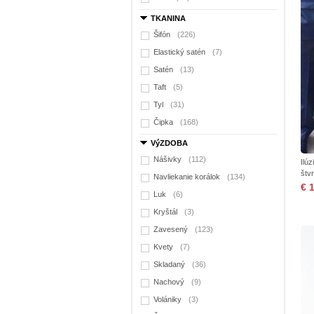
TKANINA
Šifón
(226)
Elastický satén
(7)
Satén
(13)
Taft
(5)
Tyl
(31)
Čipka
(168)
VýZDOBA
Nášivky
(112)
Ilú
štv
Navliekanie korálok
(134)
€ 
Luk
(6)
Kryštál
(3)
Zavesený
(123)
Kvety
(7)
Skladaný
(36)
Nachový
(9)
Volániky
(3)