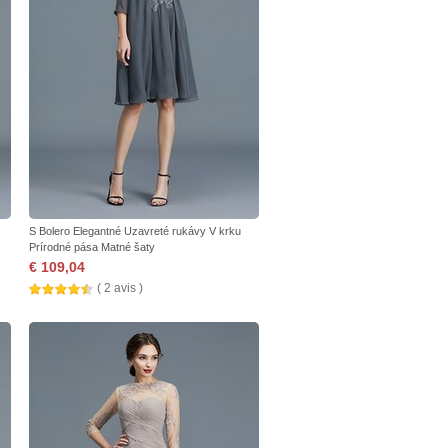
S Bolero Elegantné Uzavreté rukávy V krku
Prírodné pása Matné šaty
€ 109,04
( 2 avis )