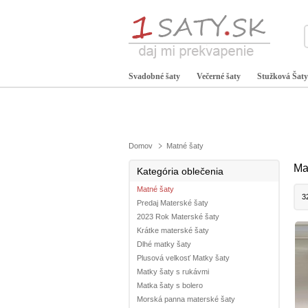
Svadobné šaty
Večerné šaty
Stužková Šaty
Domov
Matné šaty
Ma
Kategória oblečenia
Matné šaty
3
Predaj Materské šaty
2023 Rok Materské šaty
Krátke materské šaty
Dlhé matky šaty
Plusová velkosť Matky šaty
Matky šaty s rukávmi
Matka šaty s bolero
Morská panna materské šaty