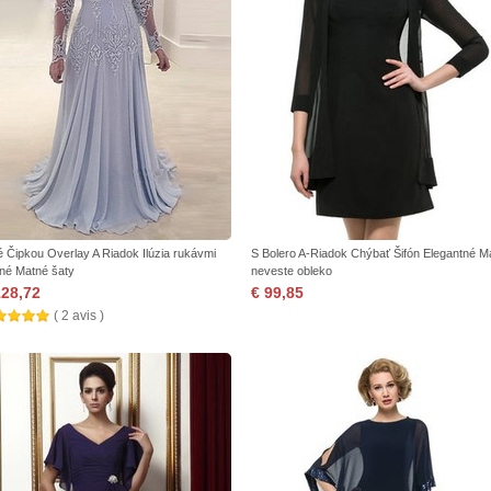
é Čipkou Overlay A Riadok Ilúzia rukávmi
S Bolero A-Riadok Chýbať Šifón Elegantné Ma
né Matné šaty
neveste obleko
128,72
€ 99,85
( 2 avis )