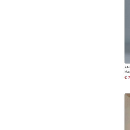
A R
Mat
€ 