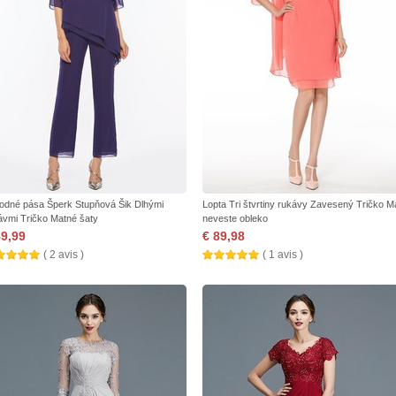
rodné pása Šperk Stupňová Šik Dlhými
Lopta Tri štvrtiny rukávy Zavesený Tričko Ma
ávmi Tričko Matné šaty
neveste obleko
89,99
€ 89,98
( 2 avis )
( 1 avis )