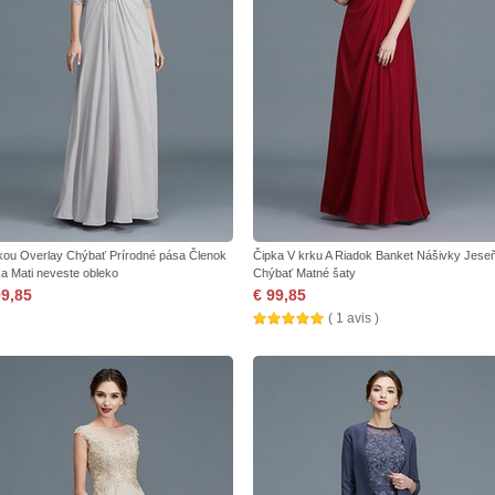
kou Overlay Chýbať Prírodné pása Členok
Čipka V krku A Riadok Banket Nášivky Jese
ka Mati neveste obleko
Chýbať Matné šaty
99,85
€ 99,85
( 1 avis )