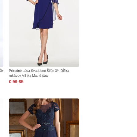
Šik
Prírodné pása Svadobné Šifón 3/4 Dĺžka
rukávov A linka Matné šaty
€ 99,85