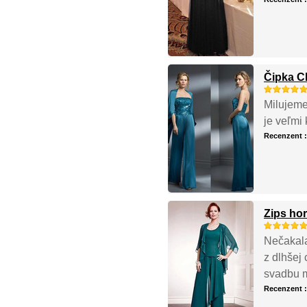
Čipka C
Milujeme
je veľmi 
Recenzent 
Zips ho
Nečakala
z dlhšej 
svadbu m
Recenzent 