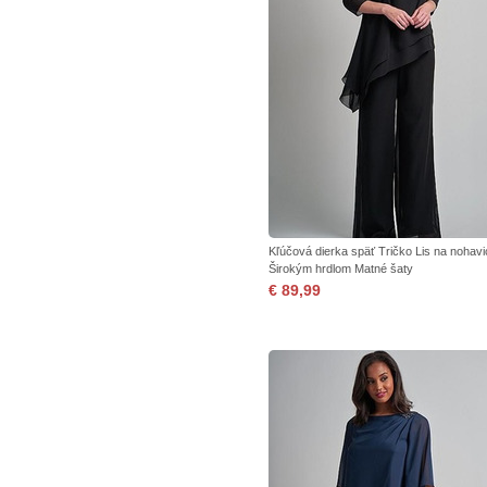
Kľúčová dierka späť Tričko Lis na nohavi
Širokým hrdlom Matné šaty
€ 89,99