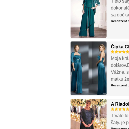
Tieto ša
dokonalé
sa dočka
Recenzent 
Čipka C
Moja krá
dolárov.
Vážne, s
matku že
Recenzent 
A Riadok
Trvalo to
šaty. je 
Recenzent 