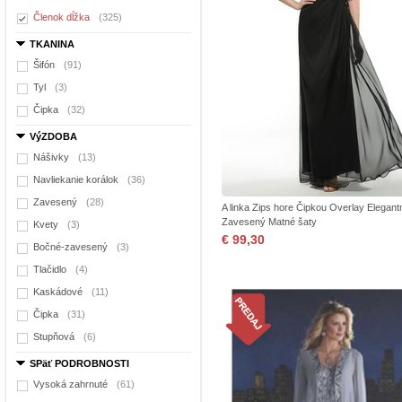
Členok dĺžka
(325)
TKANINA
Šifón
(91)
Tyl
(3)
Čipka
(32)
VýZDOBA
Nášivky
(13)
Navliekanie korálok
(36)
Zavesený
(28)
A linka Zips hore Čipkou Overlay Elegant
Zavesený Matné šaty
Kvety
(3)
€ 99,30
Bočné-zavesený
(3)
Tlačidlo
(4)
Kaskádové
(11)
Čipka
(31)
Stupňová
(6)
SPäť PODROBNOSTI
Vysoká zahrnuté
(61)