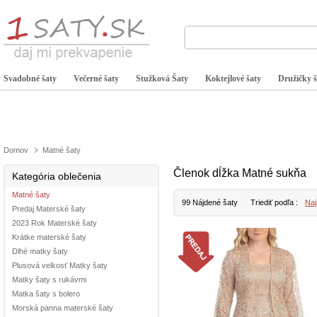
Svadobné šaty
Večerné šaty
Stužková Šaty
Koktejlové šaty
Družičky š
Domov
Matné šaty
Členok dĺžka Matné sukňa
Kategória oblečenia
Matné šaty
99 Nájdené šaty
Triediť podľa :
Naj
Predaj Materské šaty
2023 Rok Materské šaty
Krátke materské šaty
Dlhé matky šaty
Plusová velkosť Matky šaty
Matky šaty s rukávmi
Matka šaty s bolero
Morská panna materské šaty