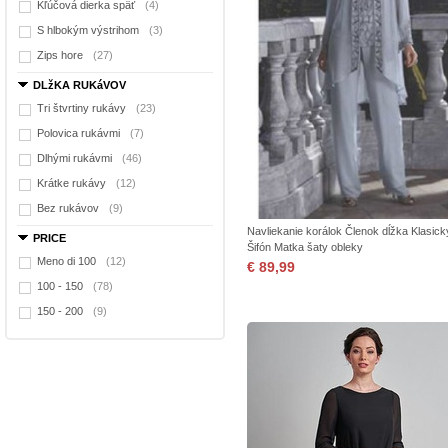
Kľúčová dierka späť
(4)
S hlbokým výstrihom
(3)
Zips hore
(27)
DLžKA RUKáVOV
Tri štvrtiny rukávy
(23)
Polovica rukávmi
(7)
Dlhými rukávmi
(46)
Krátke rukávy
(12)
Bez rukávov
(9)
Navliekanie korálok Členok dĺžka Klasick
PRICE
Šifón Matka šaty obleky
Meno di 100
(12)
€ 89,99
100 - 150
(78)
150 - 200
(9)