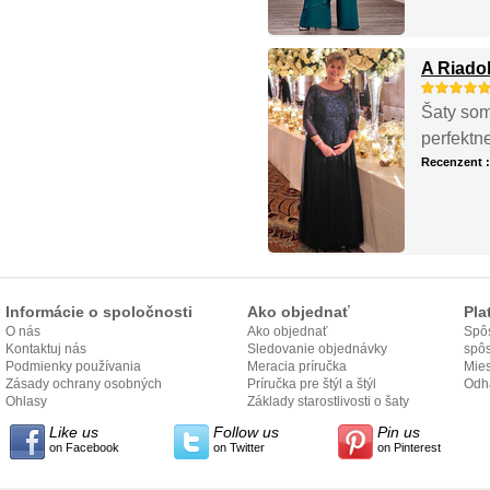
A Riadok
Šaty som
perfektn
Recenzent 
Informácie o spoločnosti
Ako objednať
Pla
O nás
Ako objednať
Spôs
Kontaktuj nás
Sledovanie objednávky
spô
Podmienky používania
Meracia príručka
Mies
Zásady ochrany osobných
Príručka pre štýl a štýl
odo
Odh
údajov
Ohlasy
Základy starostlivosti o šaty
Like us
Follow us
Pin us
on Facebook
on Twitter
on Pinterest