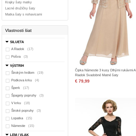
Krajky šaty matky
Lacné družičky šaty
Matka šaty s nohavicami
Vlastnosti šiat
SILUETA
A Riadok
(17)
Pošva
(3)
VýSTRIH
Čipka Námestie 3 kusy Dlhými rukávmi A
Širokým hrdlom
(19)
Riadok Svadobné Matné šaty
Podkova krku
(4)
€ 79,99
Šperk
(17)
Špagety popruhy
(3)
V krku
(18)
Široké popruhy
(3)
Lopatka
(15)
Námestie
(15)
LEM / VLAK