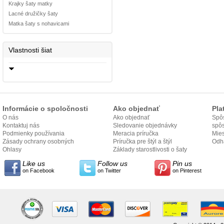
Krajky šaty matky
Lacné družičky šaty
Matka šaty s nohavicami
Vlastnosti šiat
Informácie o spoločnosti
Ako objednať
Pla
O nás
Ako objednať
Spôs
Kontaktuj nás
Sledovanie objednávky
spô
Podmienky používania
Meracia príručka
Mies
Zásady ochrany osobných
Príručka pre štýl a štýl
odo
Odh
údajov
Ohlasy
Základy starostlivosti o šaty
Like us
Follow us
Pin us
on Facebook
on Twitter
on Pinterest