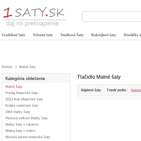
Svadobné šaty
Večerné šaty
Stužková Šaty
Koktejlové šaty
Družičky š
Domov
Matné šaty
Tlačidlo Matné šaty
Kategória oblečenia
Matné šaty
Nájdené šaty
Triediť podľa :
Najpop
Predaj Materské šaty
2023 Rok Materské šaty
Krátke materské šaty
Dlhé matky šaty
Plusová velkosť Matky šaty
Matky šaty s rukávmi
Matka šaty s bolero
Morská panna materské šaty