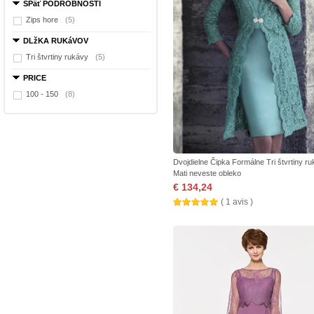
SPäť PODROBNOSTI
Zips hore
(5)
DLžKA RUKáVOV
Tri štvrtiny rukávy
(5)
PRICE
100 - 150
(8)
Dvojdielne Čipka Formálne Tri štvrtiny r
Mati neveste obleko
€ 134,24
( 1 avis )