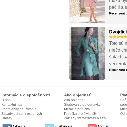
môžu byť
páčili a
Recenzent 
Dvojdiel
Toto sú 
niečo cha
šatách s
večierok
Recenzent 
Informácie o spoločnosti
Ako objednať
Pla
O nás
Ako objednať
Spôs
Kontaktuj nás
Sledovanie objednávky
spô
Podmienky používania
Meracia príručka
Mies
Zásady ochrany osobných
Príručka pre štýl a štýl
odo
Odh
údajov
Ohlasy
Základy starostlivosti o šaty
Like us
Follow us
Pin us