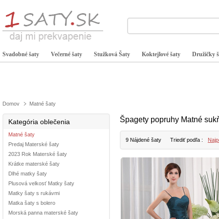
Svadobné šaty
Večerné šaty
Stužková Šaty
Koktejlové šaty
Družičky š
Domov
Matné šaty
Špagety popruhy Matné suk
Kategória oblečenia
Matné šaty
9 Nájdené šaty
Triediť podľa :
Najp
Predaj Materské šaty
2023 Rok Materské šaty
Krátke materské šaty
Dlhé matky šaty
Plusová velkosť Matky šaty
Matky šaty s rukávmi
Matka šaty s bolero
Morská panna materské šaty