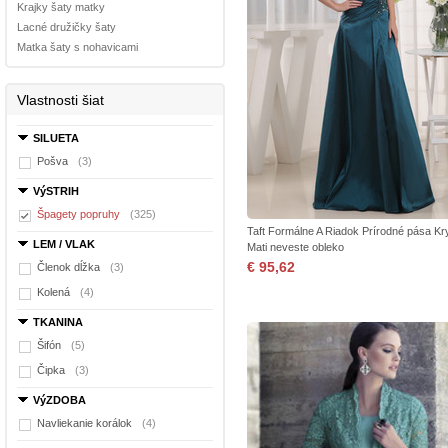
Krajky šaty matky
Lacné družičky šaty
Matka šaty s nohavicami
Vlastnosti šiat
SILUETA
Pošva
(3)
VýSTRIH
Špagety popruhy
(325)
Taft Formálne A Riadok Prírodné pása Kry
LEM / VLAK
Mati neveste obleko
€ 95,62
Členok dĺžka
(3)
Kolená
(4)
TKANINA
Šifón
(5)
Čipka
(3)
VýZDOBA
Navliekanie korálok
(4)