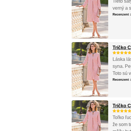
Tieto šat
verný a 
Recenzent 
Tričko 
Láska lá
syna. Pe
Toto sú 
Recenzent 
Tričko 
Toľko ľu
že som t