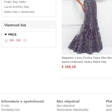
Krajky šaty matky
Lacné družičky šaty
Matka šaty s nohavicami
Vlastnosti šiat
PRICE
200 - 300
(2)
Elegantný V krku Pružina Čipka Dlho Mo
panna Limitovaný rukávy Matné šaty
€ 169,18
Informácie o spoločnosti
Ako objednať
Pla
O nás
Ako objednať
Spôs
Kontaktuj nás
Sledovanie objednávky
spô