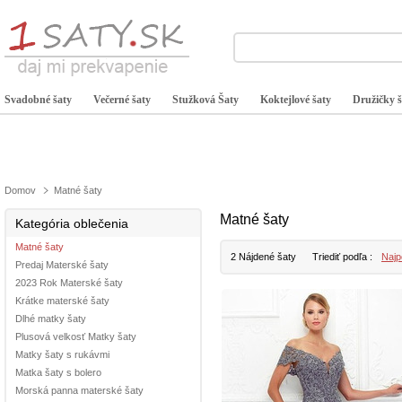
Svadobné šaty
Večerné šaty
Stužková Šaty
Koktejlové šaty
Družičky š
Domov
Matné šaty
Matné šaty
Kategória oblečenia
Matné šaty
2 Nájdené šaty
Triediť podľa :
Najp
Predaj Materské šaty
2023 Rok Materské šaty
Krátke materské šaty
Dlhé matky šaty
Plusová velkosť Matky šaty
Matky šaty s rukávmi
Matka šaty s bolero
Morská panna materské šaty