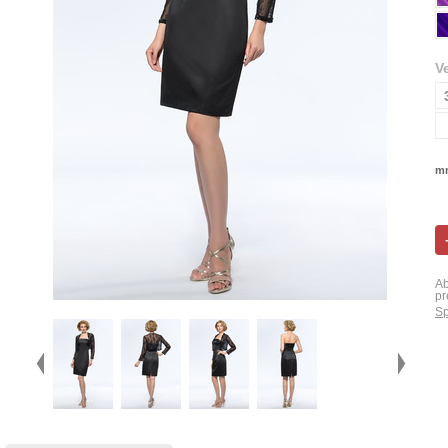
V
mn
Ab
pr
Sp