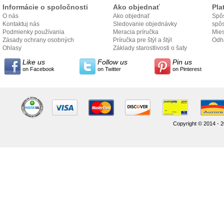
Informácie o spoločnosti
Ako objednať
Pla
O nás
Ako objednať
Spôs
Kontaktuj nás
Sledovanie objednávky
spô
Podmienky používania
Meracia príručka
Mies
Zásady ochrany osobných
Príručka pre štýl a štýl
odo
Odh
údajov
Ohlasy
Základy starostlivosti o šaty
Like us
Follow us
Pin us
on Facebook
on Twitter
on Pinterest
Copyright © 2014 - 