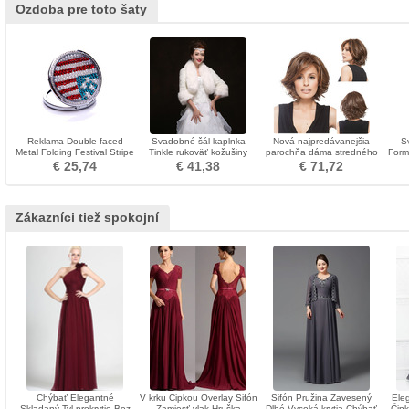
Ozdoba pre toto šaty
Reklama Double-faced
Svadobné šál kaplnka
Nová najpredávanejšia
S
Metal Folding Festival Stripe
Tinkle rukoväť kožušiny
parochňa dáma stredného
Form
Ozdoba
Noble
veku s krátkym objemom
€ 25,74
€ 41,38
€ 71,72
chemických vlákien AD
čiapky
Zákazníci tiež spokojní
Chýbať Elegantné
V krku Čipkou Overlay Šifón
Šifón Pružina Zavesený
Eleg
Skladaný Tyl prekrytie Bez
Zamiesť vlak Hruška
Dlhé Vysoká krytia Chýbať
Čip