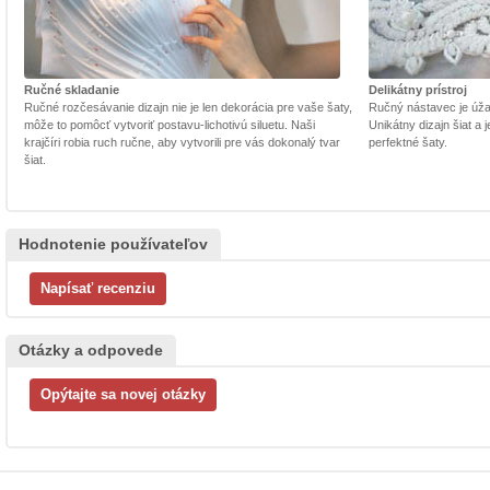
Ručné skladanie
Delikátny prístroj
Ručné rozčesávanie dizajn nie je len dekorácia pre vaše šaty,
Ručný nástavec je úžasn
môže to pomôcť vytvoriť postavu-lichotivú siluetu. Naši
Unikátny dizajn šiat a
krajčíri robia ruch ručne, aby vytvorili pre vás dokonalý tvar
perfektné šaty.
šiat.
Hodnotenie používateľov
Otázky a odpovede