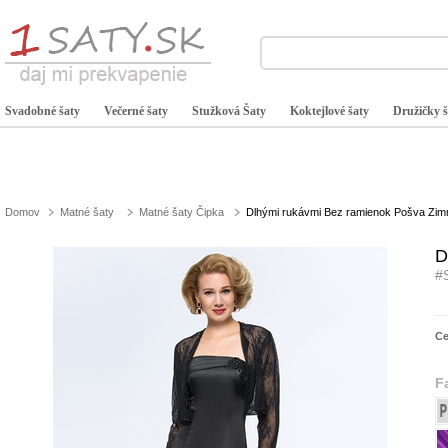
Svadobné šaty
Večerné šaty
Stužková Šaty
Koktejlové šaty
Družičky š
Domov
Matné šaty
Matné šaty Čipka
Dlhými rukávmi Bez ramienok Pošva Zimn
D
#
C
F