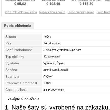
rukávov Matné šaty
Zavesený Matné šaty
Formálne Matné šaty
Lim
€ 95,62
€ 108,49
€ 115,30
2017 Rok Materské sukňa
Matka sukňa s bolero
Lacné družičky sukňa
Satén Mat
Popis oblečenia
Silueta
Pošva
Pás
Prírodné pása
Späť Podrobnosti
S hlbokým výstrihom, Zips hore
Typ objímky
Ilúzia rukávmi
Výzdoba
Vyšívanie, Čipka
Sezóna
Zimné, Letné, Jeseň
Tvar tela
Chýbať
Prepravná hmotnosť
1.48KG
Čas odoslania
2-8 Pracovné dni.
Zakúpte si oblečenie
Naše šaty sú vyrobené na zákazku,