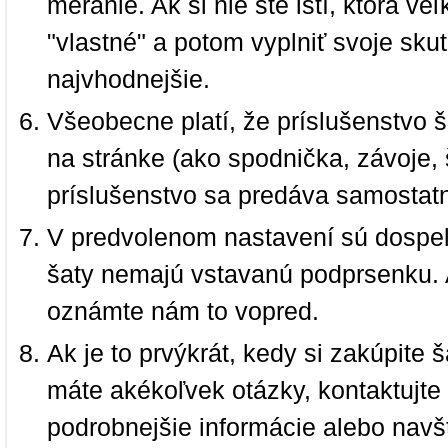
meranie. Ak si nie ste istí, ktorá 
"vlastné" a potom vyplniť svoje sku
najvhodnejšie.
Všeobecne platí, že príslušenstvo š
na stránke (ako spodnička, závoje, š
príslušenstvo sa predáva samostat
V predvolenom nastavení sú dospel
šaty nemajú vstavanú podprsenku. 
oznámte nám to vopred.
Ak je to prvýkrát, kedy si zakúpite
máte akékoľvek otázky, kontaktujt
podrobnejšie informácie alebo navš