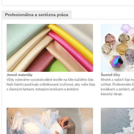
Profesionálna a seriózna práca
Jemné materiály
Šumivé lišty
Vždy vyberáme vysokokvalitné textílie na šitie každého šiat.
Mnohé z našich šiat m
Naši šatníci používajú sofistikované zručnosti, aby vaše šaty
vzhľad. Profesionálni š
s žiarivými farbami, bohatými textúrami a lesklými.
korálkach a perlách, a
klasický dizajn.