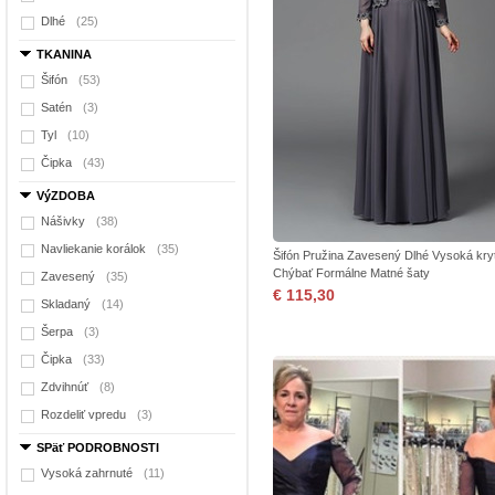
Dlhé
(25)
TKANINA
Šifón
(53)
Satén
(3)
Tyl
(10)
Čipka
(43)
VýZDOBA
Nášivky
(38)
Navliekanie korálok
(35)
Šifón Pružina Zavesený Dlhé Vysoká kryt
Chýbať Formálne Matné šaty
Zavesený
(35)
€ 115,30
Skladaný
(14)
Šerpa
(3)
Čipka
(33)
Zdvihnúť
(8)
Rozdeliť vpredu
(3)
SPäť PODROBNOSTI
Vysoká zahrnuté
(11)