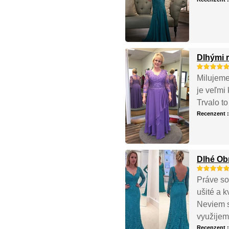
Dlhými 
Milujeme
je veľmi
Trvalo to
Recenzent 
Dlhé Ob
Práve so
ušité a k
Neviem s
využijem 
Recenzent 