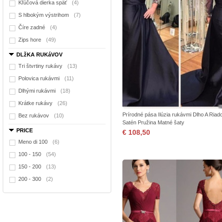
Kľúčová dierka späť
(4)
S hlbokým výstrihom
(7)
Číre zadné
(4)
Zips hore
(49)
DLžKA RUKáVOV
Tri štvrtiny rukávy
(13)
Polovica rukávmi
(11)
Dlhými rukávmi
(18)
Krátke rukávy
(26)
Prírodné pása Ilúzia rukávmi Dlho A Riad
Bez rukávov
(10)
Satén Pružina Matné šaty
PRICE
€ 108,50
Meno di 100
(6)
100 - 150
(54)
150 - 200
(13)
200 - 300
(2)