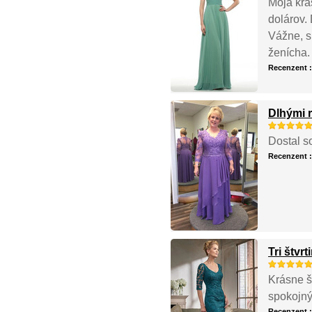
Moja krá
dolárov.
Vážne, s
ženícha.
Recenzent 
Dlhými 
Dostal s
Recenzent 
Tri štv
Krásne š
spokojn
Recenzent 