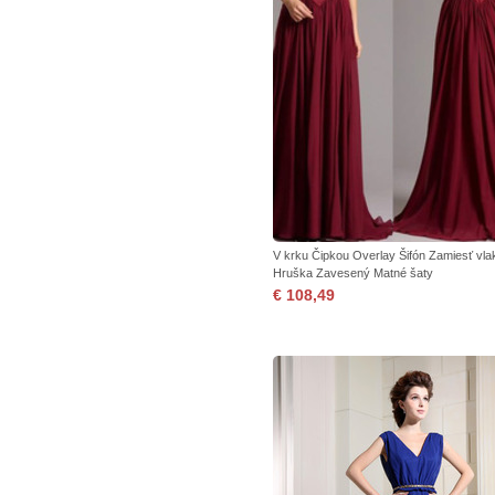
V krku Čipkou Overlay Šifón Zamiesť vla
Hruška Zavesený Matné šaty
€ 108,49