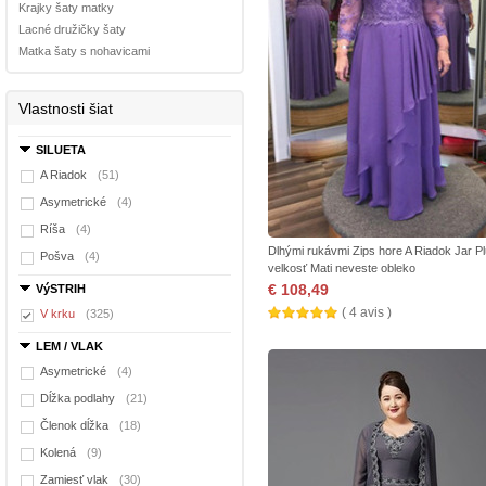
Krajky šaty matky
Lacné družičky šaty
Matka šaty s nohavicami
Vlastnosti šiat
SILUETA
A Riadok
(51)
Asymetrické
(4)
Ríša
(4)
Dlhými rukávmi Zips hore A Riadok Jar P
Pošva
(4)
velkosť Mati neveste obleko
€ 108,49
VýSTRIH
( 4 avis )
V krku
(325)
LEM / VLAK
Asymetrické
(4)
Dĺžka podlahy
(21)
Členok dĺžka
(18)
Kolená
(9)
Zamiesť vlak
(30)