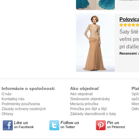
Polovic
Šaty šité
veľmi pr
pri ďalš
Recenzent 
Informácie o spoločnosti
Ako objednať
Pla
O nás
Ako objednať
Spôs
Kontaktuj nás
Sledovanie objednávky
spô
Podmienky používania
Meracia príručka
Mies
Zásady ochrany osobných
Príručka pre štýl a štýl
odo
Odh
údajov
Ohlasy
Základy starostlivosti o šaty
Like us
Follow us
Pin us
on Facebook
on Twitter
on Pinterest