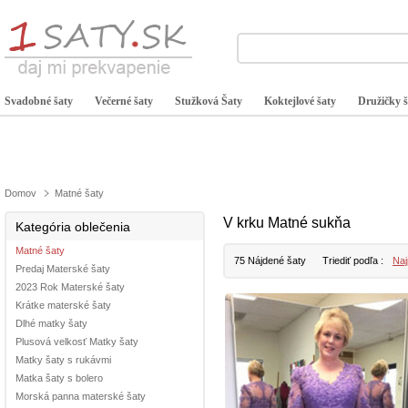
Svadobné šaty
Večerné šaty
Stužková Šaty
Koktejlové šaty
Družičky š
Domov
Matné šaty
V krku Matné sukňa
Kategória oblečenia
Matné šaty
75 Nájdené šaty
Triediť podľa :
Naj
Predaj Materské šaty
2023 Rok Materské šaty
Krátke materské šaty
Dlhé matky šaty
Plusová velkosť Matky šaty
Matky šaty s rukávmi
Matka šaty s bolero
Morská panna materské šaty