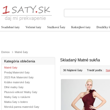
Svadobné šaty
Večerné šaty
Stužková Šaty
Koktejlové šaty
Družičky š
Domov
Matné šaty
Skladaný Matné sukňa
Kategória oblečenia
Matné šaty
36 Nájdené šaty
Triediť podľa :
Naj
Predaj Materské šaty
2023 Rok Materské šaty
Krátke materské šaty
Dlhé matky šaty
Plusová velkosť Matky šaty
Matky šaty s rukávmi
Matka šaty s bolero
Morská panna materské šaty