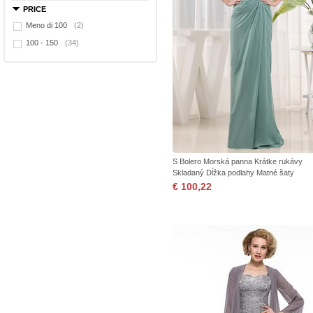
PRICE
Meno di 100
(2)
100 - 150
(34)
S Bolero Morská panna Krátke rukávy
Skladaný Dĺžka podlahy Matné šaty
€ 100,22