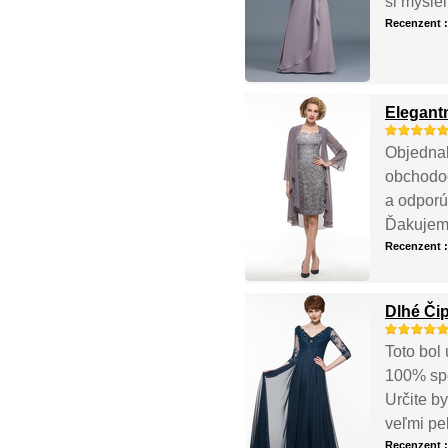
si myslel
Recenzent 
Elegant
Objednal 
obchodoc
a odporú
Ďakujem
Recenzent 
Dlhé Či
Toto bol 
100% spo
Určite b
veľmi p
Recenzent 