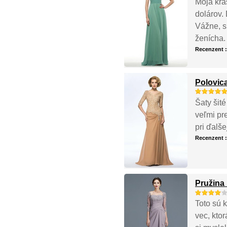
Moja krá
dolárov.
Vážne, s
ženícha.
Recenzent 
Polovic
Šaty šité
veľmi pr
pri ďalš
Recenzent 
Pružina 
Toto sú 
vec, ktor