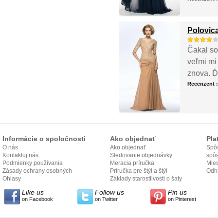
Polovic
Čakal som
veľmi mi 
znova. 
Recenzent 
Informácie o spoločnosti
Ako objednať
Pla
O nás
Ako objednať
Spôs
Kontaktuj nás
Sledovanie objednávky
spô
Podmienky používania
Meracia príručka
Mies
Zásady ochrany osobných
Príručka pre štýl a štýl
odo
Odh
údajov
Ohlasy
Základy starostlivosti o šaty
Like us
Follow us
Pin us
on Facebook
on Twitter
on Pinterest