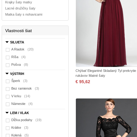
Krajky šaty matky
Lacné družičky šaty
Matka šaty s nohavicami
Vlastnosti šiat
SILUETA
A Riadok
(20)
Ríša
(4)
Pošva
(8)
Chýbať Elegantné Skladaný Tyl prekrytie
VýSTRIH
rukávov Matné šaty
Šperk
(3)
€ 95,62
Bez ramienok
(3)
V krku
(14)
Námestie
(4)
LEM / VLAK
Dĺžka podlahy
(19)
Krátke
(3)
Kolená
(5)