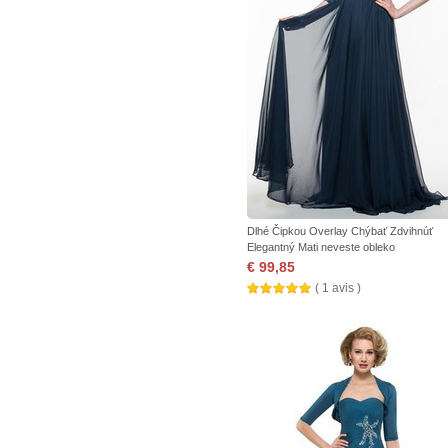
Dlhé Čipkou Overlay Chýbať Zdvihnúť
Elegantný Mati neveste obleko
€ 99,85
( 1 avis )