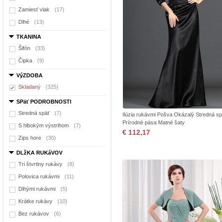
Zamiesť vlak
(17)
Dlhé
(13)
TKANINA
Šifón
(33)
Čipka
(9)
VýZDOBA
Skladaný
(325)
SPäť PODROBNOSTI
Stredná späť
(7)
Ilúzia rukávmi Pošva Okázalý Stredná sp
Prírodné pása Matné šaty
S hlbokým výstrihom
(7)
€ 112,17
Zips hore
(30)
DLžKA RUKáVOV
Tri štvrtiny rukávy
(8)
Polovica rukávmi
(11)
Dlhými rukávmi
(5)
Krátke rukávy
(10)
Bez rukávov
(6)