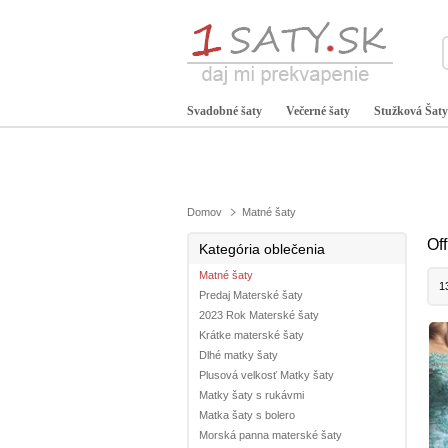
Svadobné šaty
Večerné šaty
Stužková Šaty
Domov
Matné šaty
Of
Kategória oblečenia
Matné šaty
1
Predaj Materské šaty
2023 Rok Materské šaty
Krátke materské šaty
Dlhé matky šaty
Plusová velkosť Matky šaty
Matky šaty s rukávmi
Matka šaty s bolero
Morská panna materské šaty