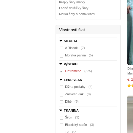
Krajky šaty matky
Lacné družičky šaty
Matka šaty s nohavicami
Vlastnosti šiat
SILUETA
A Riadok
(7)
Morská panna
(5)
VýSTRIH
Dlh
Off rameno
(325)
Mor
€ 
LEM / VLAK
Dĺžka podlahy
(4)
Zamiesť vlak
(9)
Dlhé
(9)
TKANINA
Šifón
(3)
Elastický satén
(3)
Tyl
(5)