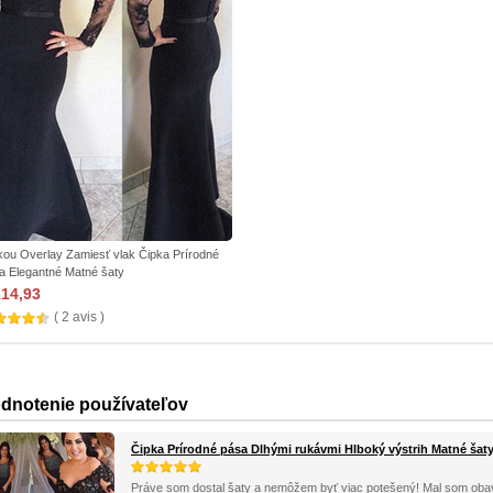
kou Overlay Zamiesť vlak Čipka Prírodné
a Elegantné Matné šaty
114,93
( 2 avis )
dnotenie používateľov
Čipka Prírodné pása Dlhými rukávmi Hlboký výstrih Matné šat
Práve som dostal šaty a nemôžem byť viac potešený! Mal som obav