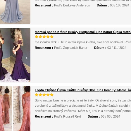
Recenzent :
Podľa Berkeley Anderson
Dátum :
03 / 18 / 2024
Morská panna Krátke rukávy Elegantné Zips nahor Čipka Matn
má ideálnu dĺžku. Je to oveľa lepšia kvalita, ako som očakával. Pou
Recenzent :
Podľa Zephaniah Baker
Dátum :
03 / 11 / 2024
Lopta Chýbať Čipka Krátke rukávy Dlhé Zips hore Tyl Matné ša
Sú to naozaj krásne a precízne ušité šaty. Očakával som, že za tút
vyrobené z ťažkej látky a elegantnej čipky. V týchto šatách sa cítim
oblečiem na firemný večierok. Mám 5'7, 150 lb a stredný sedí perfe
Recenzent :
Podľa Russell Reid
Dátum :
03 / 03 / 2024