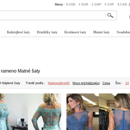
Mena :
$ USD
€ EUR
£ GBP
₣ CHF
$ CAD
|
Koktejlové šaty
Družičky šaty
Kvetinové šaty
Matné šaty
Svadobn
f rameno Matné šaty
3 Nájdené šaty
Triediť podľa :
Najpopulárnejší
Novo prichádzajúci
Cena
Šou :
24