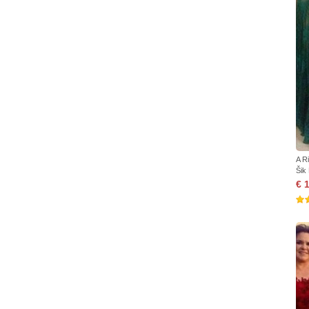
A R
Šik
€ 