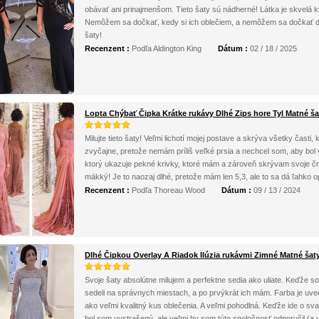
obávať ani prinajmenšom. Tieto šaty sú nádherné! Látka je skvelá kva
Nemôžem sa dočkať, kedy si ich oblečiem, a nemôžem sa dočkať ďalš
šaty!
Recenzent :
Podľa Aldington King
Dátum :
02 / 18 / 2025
Lopta Chýbať Čipka Krátke rukávy Dlhé Zips hore Tyl Matné ša
Milujte tieto šaty! Veľmi lichotí mojej postave a skrýva všetky čast
zvyčajne, pretože nemám príliš veľké prsia a nechcel som, aby bol v
ktorý ukazuje pekné krivky, ktoré mám a zároveň skrývam svoje čr
mäkký! Je to naozaj dlhé, pretože mám len 5,3, ale to sa dá ľahko op
Recenzent :
Podľa Thoreau Wood
Dátum :
09 / 13 / 2024
Dlhé Čipkou Overlay A Riadok Ilúzia rukávmi Zimné Matné šat
Svoje šaty absolútne milujem a perfektne sedia ako uliate. Keďže s
sedeli na správnych miestach, a po prvýkrát ich mám. Farba je uved
ako veľmi kvalitný kus oblečenia. A veľmi pohodlná. Keďže ide o sv
bol som vystrašený, ale veľmi by som túto spoločnosť odporučil (a u