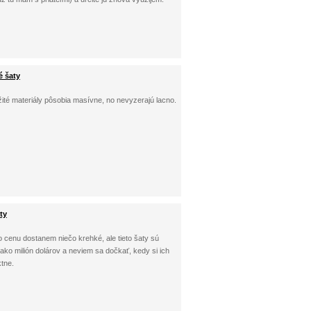
é šaty
žité materiály pôsobia masívne, no nevyzerajú lacno.
ty
o cenu dostanem niečo krehké, ale tieto šaty sú
 ako milión dolárov a neviem sa dočkať, kedy si ich
ktne.