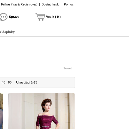
Prihlásiť sa & Registrovať
|
Dostať heslo
|
Pomoc
Správa
Vozík ( 0 )
é doplnky
Tweet
48
96
Ukazujúci 1-13