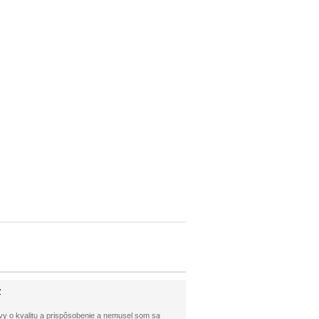
y
y o kvalitu a prispôsobenie a nemusel som sa