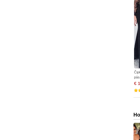
Čip
pás
€ 
Ho