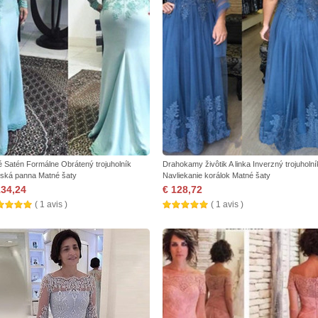
é Satén Formálne Obrátený trojuholník
Drahokamy živôtik A linka Inverzný trojuholní
ská panna Matné šaty
Navliekanie korálok Matné šaty
134,24
€ 128,72
( 1 avis )
( 1 avis )