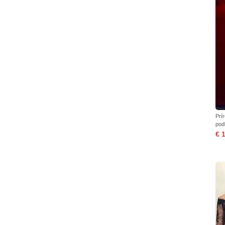
Prí
pod
€ 