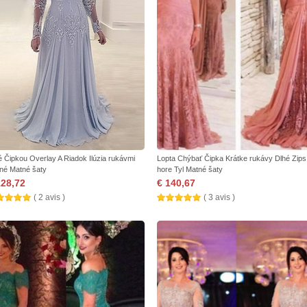
é Čipkou Overlay A Riadok Ilúzia rukávmi
Lopta Chýbať Čipka Krátke rukávy Dlhé Zips
né Matné šaty
hore Tyl Matné šaty
128,72
€ 140,67
( 2 avis )
( 3 avis )