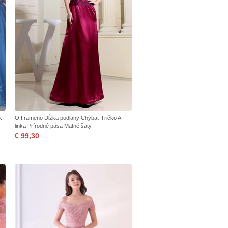
k
Off rameno Dĺžka podlahy Chýbať Tričko A
linka Prírodné pása Matné šaty
€ 99,30