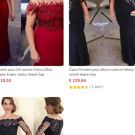
rodné pása Off rameno Pošva Dĺžka
Čipka Prírodné pása Dlhými rukávmi Hlboký
lahy Krátke rukávy Matné šaty
výstrih Matné šaty
119,53
€ 129,64
( 2 avis )