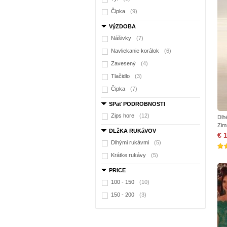
Čipka
(9)
VýZDOBA
Nášivky
(7)
Navliekanie korálok
(6)
Zavesený
(4)
Tlačidlo
(3)
Čipka
(7)
SPäť PODROBNOSTI
Zips hore
(12)
Dlh
Zim
DLžKA RUKáVOV
€ 
Dlhými rukávmi
(5)
Krátke rukávy
(5)
PRICE
100 - 150
(10)
150 - 200
(3)