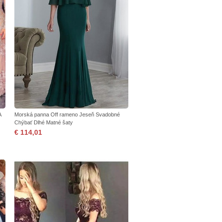
A
Morská panna Off rameno Jeseň Svadobné
Chýbať Dlhé Matné šaty
€ 114,01