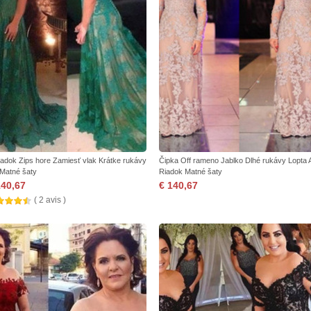
iadok Zips hore Zamiesť vlak Krátke rukávy
Čipka Off rameno Jablko Dlhé rukávy Lopta 
 Matné šaty
Riadok Matné šaty
140,67
€ 140,67
( 2 avis )