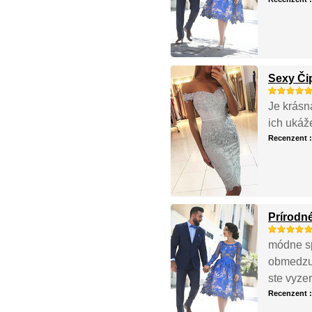
Sexy Či
Je krásna
ich ukáž
Recenzent 
Prírodné
módne spo
obmedzuj
ste vyzer
Recenzent 