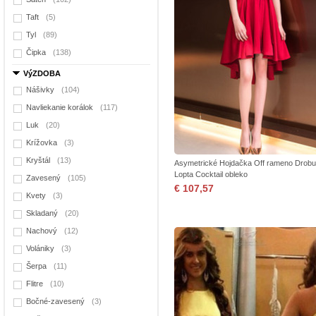
Taft
(5)
Tyl
(89)
Čipka
(138)
VýZDOBA
Nášivky
(104)
Navliekanie korálok
(117)
Luk
(20)
Krížovka
(3)
Kryštál
(13)
Asymetrické Hojdačka Off rameno Drob
Lopta Cocktail obleko
Zavesený
(105)
€ 107,57
Kvety
(3)
Skladaný
(20)
Nachový
(12)
Volániky
(3)
Šerpa
(11)
Flitre
(10)
Bočné-zavesený
(3)