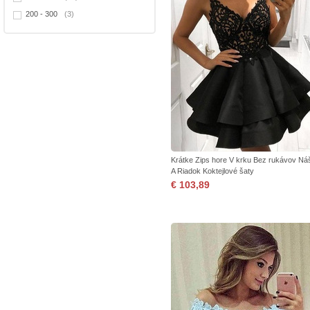
200 - 300
(3)
Krátke Zips hore V krku Bez rukávov Ná
A Riadok Koktejlové šaty
€ 103,89