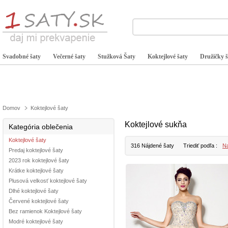
Svadobné šaty
Večerné šaty
Stužková Šaty
Koktejlové šaty
Družičky š
Domov
Koktejlové šaty
Koktejlové sukňa
Kategória oblečenia
Koktejlové šaty
316 Nájdené šaty
Triediť podľa :
Na
Predaj koktejlové šaty
2023 rok koktejlové šaty
Krátke koktejlové šaty
Plusová velkosť koktejlové šaty
Dlhé koktejlové šaty
Červené koktejlové šaty
Bez ramienok Koktejlové šaty
Modré koktejlové šaty