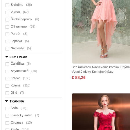
Srdiečko
(36)
V krku
(62)
Široké popruhy
(6)
Off rameno
(39)
Portrét
(3)
Lopatka
(5)
Námestie
(5)
LEM / VLAK
Čaj dĺžka
(8)
Bez ramienok Navliekanie korálok Chýba
Asymetrické
(46)
Vysoký nízky Koktejlové šaty
€ 88,26
Krátke
(159)
Kolená
(110)
Dlhé
(7)
TKANINA
Šifón
(37)
Elastický satén
(7)
Organza
(13)
Satén
(102)