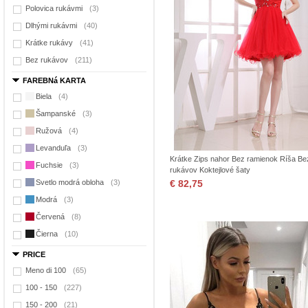
Polovica rukávmi
(3)
Dlhými rukávmi
(40)
Krátke rukávy
(41)
Bez rukávov
(211)
FAREBNá KARTA
Biela
(4)
Šampanské
(3)
Ružová
(4)
Levanduľa
(3)
Krátke Zips nahor Bez ramienok Ríša Be
Fuchsie
(3)
rukávov Koktejlové šaty
Svetlo modrá obloha
(3)
€ 82,75
Modrá
(3)
Červená
(8)
Čierna
(10)
PRICE
Meno di 100
(65)
100 - 150
(227)
150 - 200
(21)