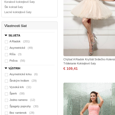
Koralové koktejlové šaty
Šik koktail šaty
Lacné koktejlové šaty
Vlastnosti šiat
SILUETA
A Riadok
(201)
Asymetrické
(49)
Ríša
(3)
Chýbať A Riadok Kryštál Srdiečko Kolená
Pošva
(56)
Trblietanie Koktejlové šaty
€ 109,41
VýSTRIH
Asymetrické krku
(6)
Širokým hrdlom
(29)
Vysoká krk
(11)
Šperk
(58)
Jedno rameno
(12)
Špagety popruhy
(30)
Bez ramienok
(28)