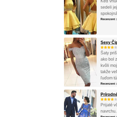
Keď vnuč
sedeli je
spokojná
Recenzent 
Sexy Či
Šaty pri
ako bol 
kvôli mo
takže ve
ľuďom tú
Recenzent 
Prírodné
Prijaté 
navrchu.
Recenzent 