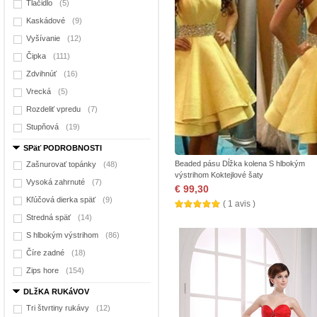
Tlačidlo
(5)
Kaskádové
(9)
Vyšívanie
(12)
Čipka
(111)
Zdvihnúť
(16)
Vrecká
(5)
Rozdeliť vpredu
(7)
Stupňová
(19)
SPäť PODROBNOSTI
Beaded pásu Dĺžka kolena S hlbokým
Zašnurovať topánky
(48)
výstrihom Koktejlové šaty
Vysoká zahrnuté
(7)
€ 99,30
Kľúčová dierka späť
(9)
( 1 avis )
Stredná späť
(14)
S hlbokým výstrihom
(86)
Číre zadné
(18)
Zips hore
(154)
DLžKA RUKáVOV
Tri štvrtiny rukávy
(12)