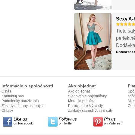
Sexy A-
Tieto ša
perfektn
Dodávka
Recenzent 
Informácie o spoločnosti
Ako objednať
Pla
O nás
Ako objednať
Spôs
Kontaktuj nás
Sledovanie objednávky
spô
Podmienky používania
Meracia príručka
Mies
Zásady ochrany osobných
Príručka pre štýl a štýl
odo
Odh
údajov
Ohlasy
Základy starostlivosti o šaty
Like us
Follow us
Pin us
on Facebook
on Twitter
on Pinterest