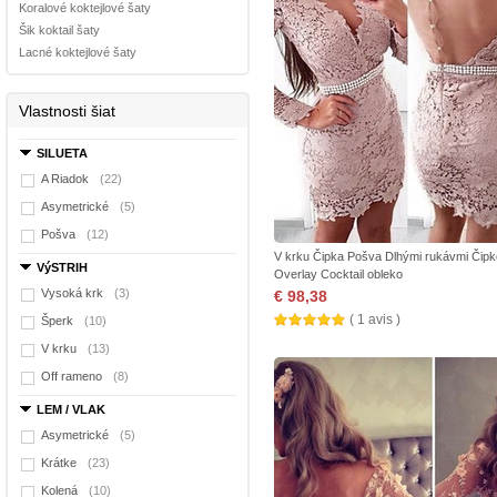
Koralové koktejlové šaty
Šik koktail šaty
Lacné koktejlové šaty
Vlastnosti šiat
SILUETA
A Riadok
(22)
Asymetrické
(5)
Pošva
(12)
V krku Čipka Pošva Dlhými rukávmi Čip
VýSTRIH
Overlay Cocktail obleko
Vysoká krk
(3)
€ 98,38
( 1 avis )
Šperk
(10)
V krku
(13)
Off rameno
(8)
LEM / VLAK
Asymetrické
(5)
Krátke
(23)
Kolená
(10)