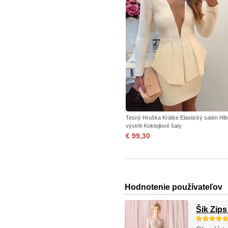
Tesný Hruška Krátke Elastický satén Hl
výstrih Koktejlové šaty
€ 99,30
Hodnotenie používateľov
Šik Zip