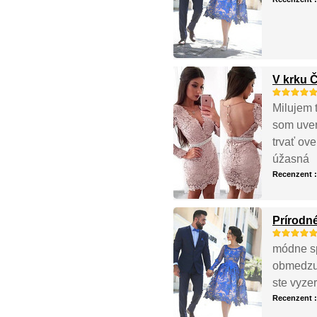
V krku 
Milujem t
som uver
trvať ove
úžasná
Recenzent 
Prírodné
módne spo
obmedzuj
ste vyzer
Recenzent 