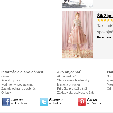
Šik Zip
Tak nadše
spokojná
Recenzent 
Informácie o spoločnosti
Ako objednať
Pla
O nás
Ako objednať
Spôs
Kontaktuj nás
Sledovanie objednávky
spô
Podmienky používania
Meracia príručka
Mies
Zásady ochrany osobných
Príručka pre štýl a štýl
odo
Odh
údajov
Ohlasy
Základy starostlivosti o šaty
Like us
Follow us
Pin us
on Facebook
on Twitter
on Pinterest