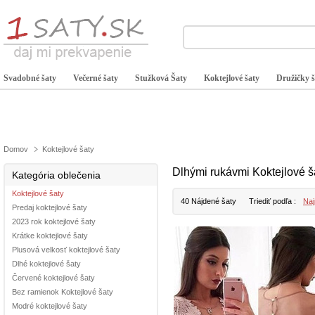
Svadobné šaty
Večerné šaty
Stužková Šaty
Koktejlové šaty
Družičky š
Domov
Koktejlové šaty
Dlhými rukávmi Koktejlové š
Kategória oblečenia
Koktejlové šaty
40 Nájdené šaty
Triediť podľa :
Naj
Predaj koktejlové šaty
2023 rok koktejlové šaty
Krátke koktejlové šaty
Plusová velkosť koktejlové šaty
Dlhé koktejlové šaty
Červené koktejlové šaty
Bez ramienok Koktejlové šaty
Modré koktejlové šaty