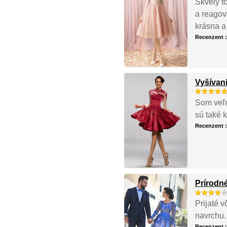
Skvelý to
a reagov
krásna a
Recenzent 
Vyšívan
Som veľmi
sú také 
Recenzent 
Prírodné
Prijaté 
navrchu.
Recenzent 