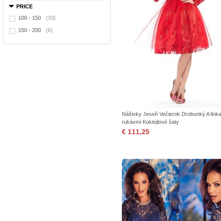
PRICE
100 - 150
(33)
150 - 200
(6)
Nášivky Jeseň Večierok Drobunký A linka 
rukávmi Koktejlové šaty
€ 111,25