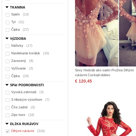
TKANINA
Satén
(13)
Tyl
(11)
Čipka
(27)
VýZDOBA
Nášivky
(17)
Navliekanie korálok
(10)
Zavesený
(8)
Vyšívanie
(3)
Sexy Hodváb ako satén Pružina Dlhými
rukávmi Cocktail obleko
Čipka
(24)
€ 120,45
SPäť PODROBNOSTI
Vysoká zahrnuté
(3)
S hlbokým výstrihom
(7)
Číre zadné
(3)
Zips hore
(18)
DLžKA RUKáVOV
Dlhými rukávmi
(316)