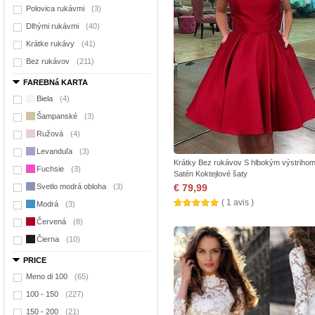
Polovica rukávmi
(3)
Dlhými rukávmi
(40)
Krátke rukávy
(41)
Bez rukávov
(211)
FAREBNá KARTA
Biela
(4)
Šampanské
(3)
Ružová
(4)
Levanduľa
(3)
Krátky Bez rukávov S hlbokým výstriho
Fuchsie
(3)
Satén Koktejlové šaty
Svetlo modrá obloha
(3)
€ 79,99
( 1 avis )
Modrá
(3)
Červená
(8)
Čierna
(10)
PRICE
Meno di 100
(65)
100 - 150
(227)
150 - 200
(21)