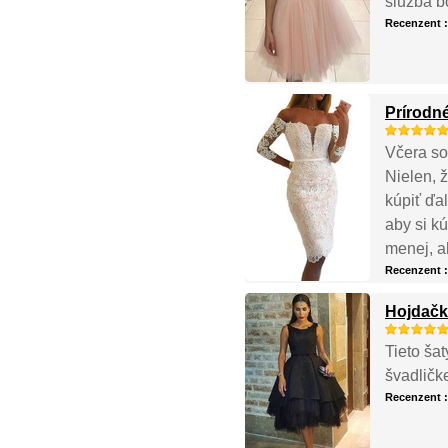
služba b
Recenzent 
Prírodn
Včera som
Nielen, 
kúpiť ďa
aby si k
menej, a
Recenzent 
Hojdačk
Tieto ša
švadličk
Recenzent 