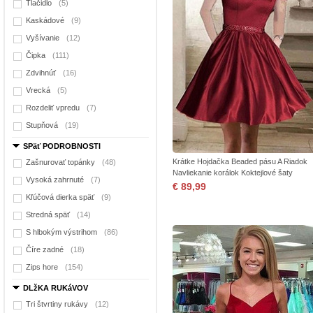
Tlačidlo
(5)
Kaskádové
(9)
Vyšívanie
(12)
Čipka
(111)
Zdvihnúť
(16)
Vrecká
(5)
Rozdeliť vpredu
(7)
Stupňová
(19)
SPäť PODROBNOSTI
Krátke Hojdačka Beaded pásu A Riadok
Zašnurovať topánky
(48)
Navliekanie korálok Koktejlové šaty
Vysoká zahrnuté
(7)
€ 89,99
Kľúčová dierka späť
(9)
Stredná späť
(14)
S hlbokým výstrihom
(86)
Číre zadné
(18)
Zips hore
(154)
DLžKA RUKáVOV
Tri štvrtiny rukávy
(12)