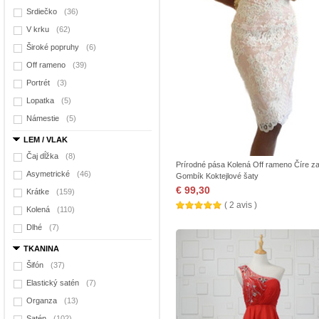
Srdiečko
(36)
V krku
(62)
Široké popruhy
(6)
Off rameno
(39)
Portrét
(3)
Lopatka
(5)
Námestie
(5)
LEM / VLAK
Čaj dĺžka
(8)
Prírodné pása Kolená Off rameno Číre z
Asymetrické
(46)
Gombík Koktejlové šaty
€ 99,30
Krátke
(159)
( 2 avis )
Kolená
(110)
Dlhé
(7)
TKANINA
Šifón
(37)
Elastický satén
(7)
Organza
(13)
Satén
(102)