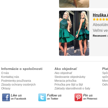
Hruška 
Absolútn
Veľmi ve
Recenzent 
Informácie o spoločnosti
Ako objednať
Pla
O nás
Ako objednať
Spôs
Kontaktuj nás
Sledovanie objednávky
spô
Podmienky používania
Meracia príručka
Mies
Zásady ochrany osobných
Príručka pre štýl a štýl
odo
Odh
údajov
Ohlasy
Základy starostlivosti o šaty
Like us
Follow us
Pin us
on Facebook
on Twitter
on Pinterest