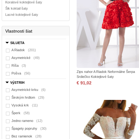
Koralové koktejlové šaty
Šik koktail šaty
Lacné koktejlové šaty
Vlastnosti šiat
SILUETA
A Riadok
(201)
Asymetrické
(49)
Ríša
(3)
Zips nahor A Riadok Neformálne Šerpa
Pošva
(56)
Srdiečko Koktejlové šaty
€ 91,02
VýSTRIH
Asymetrické krku
(6)
Širokým hrdlom
(29)
Vysoká krk
(11)
Šperk
(58)
Jedno rameno
(12)
Špagety popruhy
(30)
Bez ramienok
(28)