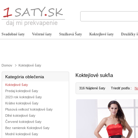
Svadobné šaty
Večerné šaty
Stužková Šaty
Koktejlové šaty
Družičky š
Domov
Koktejlové šaty
Koktejlové sukňa
Kategória oblečenia
Koktejlové šaty
316 Nájdené šaty
Triediť podľa :
Na
Predaj koktejlové šaty
2023 rok koktejlové šaty
Krátke koktejlové šaty
Plusová velkosť koktejlové šaty
Dlhé koktejlové šaty
Červené koktejlové šaty
Bez ramienok Koktejlové šaty
Modré koktejlové šaty