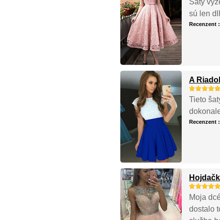
Šaty vyz
sú len d
Recenzent 
A Riado
Tieto šat
dokonale 
Recenzent 
Hojdačka
Moja dcé
dostalo 