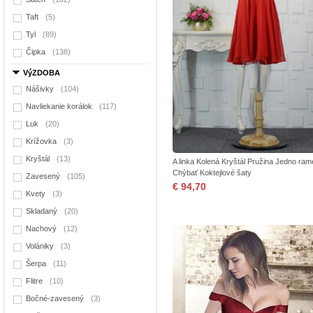
Taft
(5)
Tyl
(89)
Čipka
(138)
VýZDOBA
Nášivky
(104)
Navliekanie korálok
(117)
Luk
(20)
Krížovka
(3)
Kryštál
(13)
A linka Kolená Kryštál Pružina Jedno ra
Chýbať Koktejlové šaty
Zavesený
(105)
€ 94,70
Kvety
(3)
Skladaný
(20)
Nachový
(12)
Volániky
(3)
Šerpa
(11)
Flitre
(10)
Bočné-zavesený
(3)